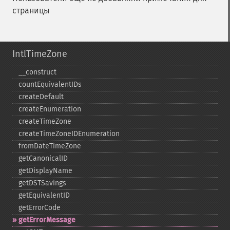
страницы
IntlTimeZone
_​_​construct
countEquivalentIDs
createDefault
createEnumeration
createTimeZone
createTimeZoneIDEnumeration
fromDateTimeZone
getCanonicalID
getDisplayName
getDSTSavings
getEquivalentID
getErrorCode
getErrorMessage