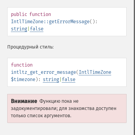
public
function
IntlTimeZone::getErrorMessage
():
string
|
false
Процедурный стиль:
function
intltz_get_error_message
(
IntlTimeZone
$timezone
):
string
|
false
Внимание
Функцию пока не
задокументировали; для знакомства доступен
только список аргументов.