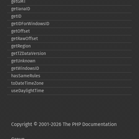
getGMT
getIanaID
getID
getIDForWindowsID
getOffset
getRawOffset
getRegion
getTZDataVersion
getUnknown
getWindowsID
hasSameRules
toDateTimeZone
useDaylightTime
Copyright © 2001-2026 The PHP Documentation