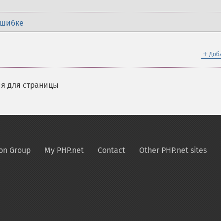
ошибке
＋
Доб
я для страницы
on Group
My PHP.net
Contact
Other PHP.net sites