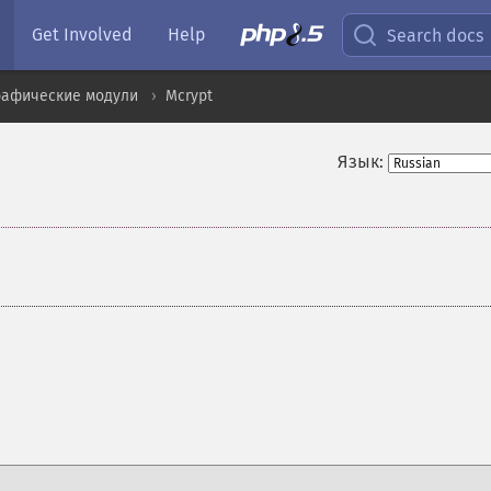
Get Involved
Help
Search docs
рафические модули
Mcrypt
Язык: