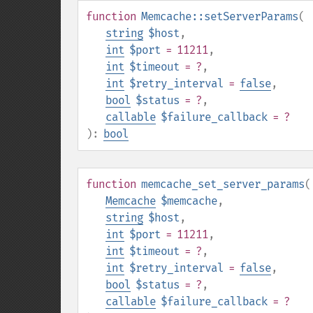
function
Memcache::setServerParams
(
string
$host
,
int
$port
= 11211
,
int
$timeout
= ?
,
int
$retry_interval
=
false
,
bool
$status
= ?
,
callable
$failure_callback
= ?
):
bool
function
memcache_set_server_params
(
Memcache
$memcache
,
string
$host
,
int
$port
= 11211
,
int
$timeout
= ?
,
int
$retry_interval
=
false
,
bool
$status
= ?
,
callable
$failure_callback
= ?