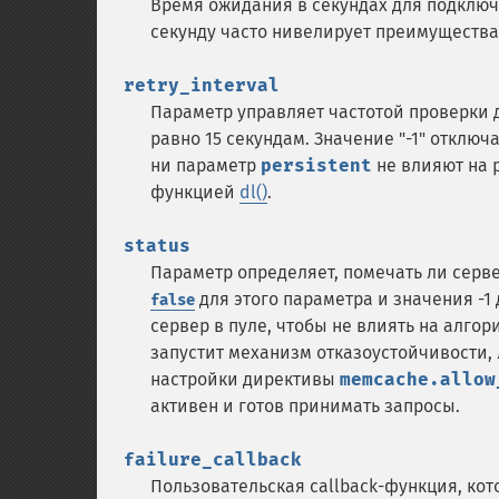
Время ожидания в секундах для подключ
секунду часто нивелирует преимуществ
retry_interval
Параметр управляет частотой проверки 
равно 15 секундам. Значение "-1" отклю
ни параметр
persistent
не влияют на 
функцией
dl()
.
status
Параметр определяет, помечать ли серв
для этого параметра и значения -1
false
сервер в пуле, чтобы не влиять на алго
запустит механизм отказоустойчивости, 
настройки директивы
memcache.allow
активен и готов принимать запросы.
failure_callback
Пользовательская callback-функция, кот