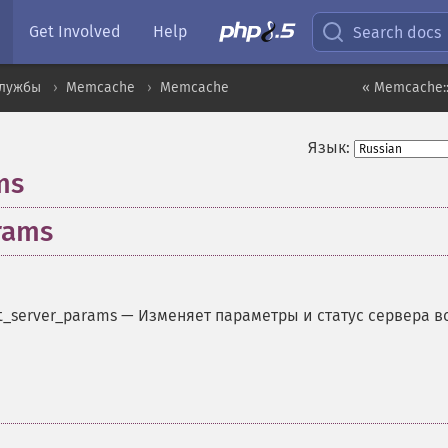
Get Involved
Help
Search docs
службы
Memcache
Memcache
« Memcache:
Язык:
ms
rams
_server_params
—
Изменяет параметры и статус сервера в