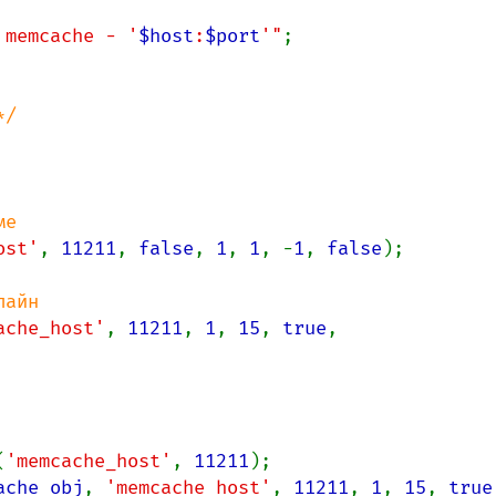
 memcache - '
$host
:
$port
'"
;

/

ost'
, 
11211
, 
false
, 
1
, 
1
, -
1
, 
false
);

ache_host'
, 
11211
, 
1
, 
15
, 
true
, 
(
'memcache_host'
, 
11211
ache_obj
, 
'memcache_host'
, 
11211
, 
1
, 
15
, 
true