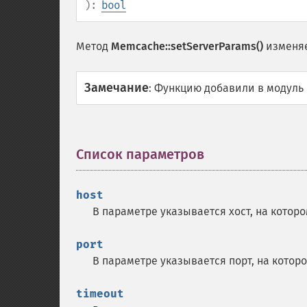
):
bool
Метод
Memcache::setServerParams()
изменяе
Замечание
:
Функцию добавили в модуль 
Список параметров
¶
host
В параметре указывается хост, на кото
port
В параметре указывается порт, на кото
timeout