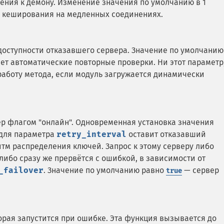
ения к демону. Изменение значения по умолчанию в 1
а кеширования на медленных соединениях.
доступности отказавшего сервера. Значение по умолчанию
чает автоматические повторные проверки. Ни этот параметр
работу метода, если модуль загружается динамически
ер флагом "онлайн". Одновременная установка значения
 для параметра
retry_interval
оставит отказавший
ритм распределения ключей. Запрос к этому серверу либо
либо сразу же прервётся с ошибкой, в зависимости от
_failover
. Значение по умолчанию равно
— сервер
true
орая запустится при ошибке. Эта функция вызывается до