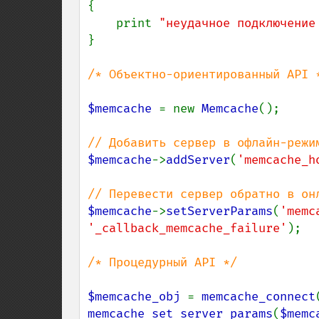
{

    print 
"неудачное подключение
}

/* Объектно-ориентированный API *
$memcache 
= new 
Memcache
();

$memcache
->
addServer
(
'memcache_h
$memcache
->
setServerParams
(
'memc
'_callback_memcache_failure'
);

/* Процедурный API */

$memcache_obj 
= 
memcache_connect
memcache_set_server_params
(
$memc