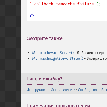
'_callback_memcache_failure'
);

?>
Смотрите также
¶
Memcache::addServer()
- Добавляет серв
Memcache::getServerStatus()
- Возвращает
Нашли ошибку?
Инструкция
•
Исправление
•
Сообщение об 
Примечания пользователей