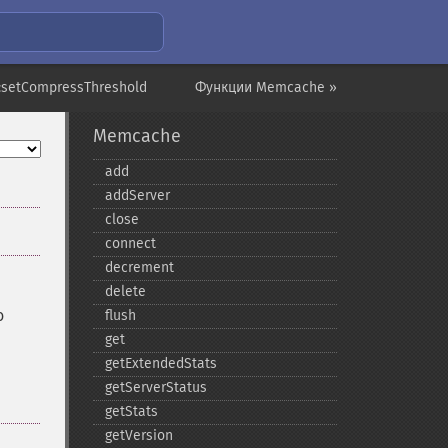
:setCompressThreshold
Функции Memcache »
Memcache
add
addServer
close
connect
decrement
delete
о
flush
get
getExtendedStats
getServerStatus
getStats
getVersion