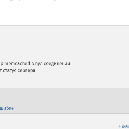
ер memcached в пул соединений
 статус сервера
ошибке
＋
Доб