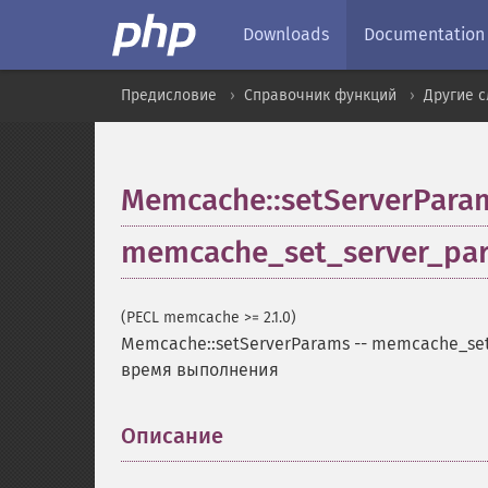
Downloads
Documentation
Предисловие
Справочник функций
Другие 
Memcache::setServerPara
memcache_set_server_pa
(PECL memcache >= 2.1.0)
Memcache::setServerParams
--
memcache_set
время выполнения
Описание
¶