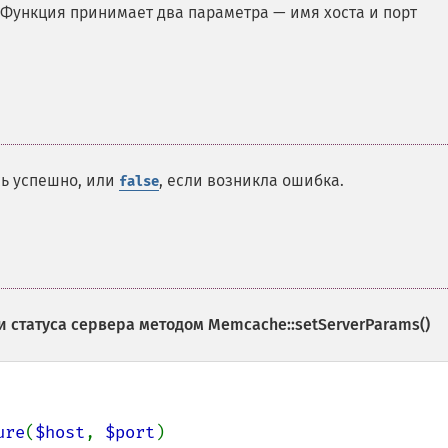
 Функция принимает два параметра — имя хоста и порт
сь успешно, или
, если возникла ошибка.
false
и статуса сервера методом
Memcache::setServerParams()
ure
(
$host
, 
$port
)
