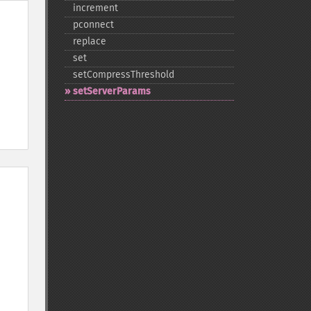
increment
pconnect
replace
set
setCompressThreshold
setServerParams