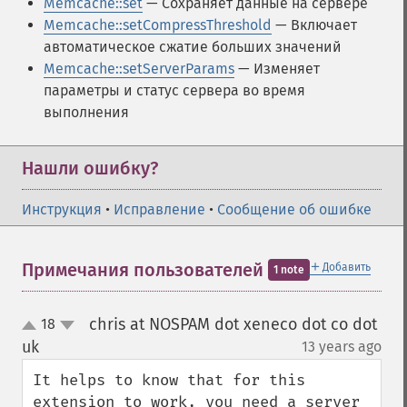
Memcache::set
— Сохраняет данные на сервере
Memcache::setCompressThreshold
— Включает
автоматическое сжатие больших значений
Memcache::setServerParams
— Изменяет
параметры и статус сервера во время
выполнения
Нашли ошибку?
Инструкция
•
Исправление
•
Сообщение об ошибке
＋
Примечания пользователей
Добавить
1 note
chris at NOSPAM dot xeneco dot co dot
18
up
down
uk
13 years ago
¶
It helps to know that for this 
extension to work, you need a server 