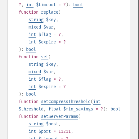
?
,
int
$timeout
= ?
):
bool
function
replace
(
string
$key
,
mixed
$var
,
int
$flag
= ?
,
int
$expire
= ?
):
bool
function
set
(
string
$key
,
mixed
$var
,
int
$flag
= ?
,
int
$expire
= ?
):
bool
function
setCompressThreshold
(
int
$threshold
,
float
$min_savings
= ?
):
bool
function
setServerParams
(
string
$host
,
int
$port
= 11211
,
int
$timeout
= ?
,