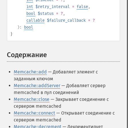
int
$retry_interval
=
false
,
bool
$status
= ?
,
callable
$failure_callback
= ?
):
bool
}
Содержание
¶
Memcache::add
— Добавляет элемент с
заданным ключом
Memcache::addServer
— Добавляет сервер
memcached в пул соединений
Memcache::close
— Закрывает соединение с
сервером memcached
Memcache::connect
— Открывает соединение с
сервером memcached
Memcache::decrement
— Декрементирует