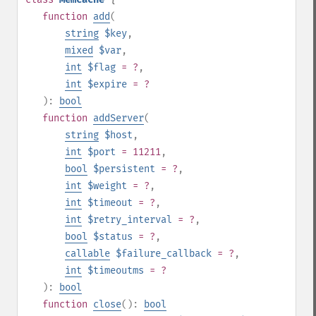
function
add
(
string
$key
,
mixed
$var
,
int
$flag
= ?
,
int
$expire
= ?
):
bool
function
addServer
(
string
$host
,
int
$port
= 11211
,
bool
$persistent
= ?
,
int
$weight
= ?
,
int
$timeout
= ?
,
int
$retry_interval
= ?
,
bool
$status
= ?
,
callable
$failure_callback
= ?
,
int
$timeoutms
= ?
):
bool
function
close
():
bool