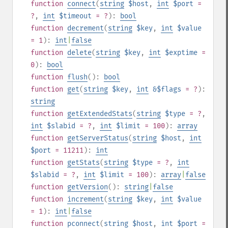
function
connect
(
string
$host
,
int
$port
=
?
,
int
$timeout
= ?
):
bool
function
decrement
(
string
$key
,
int
$value
= 1
):
int
|
false
function
delete
(
string
$key
,
int
$exptime
=
0
):
bool
function
flush
():
bool
function
get
(
string
$key
,
int
&$flags
= ?
):
string
function
getExtendedStats
(
string
$type
= ?
,
int
$slabid
= ?
,
int
$limit
= 100
):
array
function
getServerStatus
(
string
$host
,
int
$port
= 11211
):
int
function
getStats
(
string
$type
= ?
,
int
$slabid
= ?
,
int
$limit
= 100
):
array
|
false
function
getVersion
():
string
|
false
function
increment
(
string
$key
,
int
$value
= 1
):
int
|
false
function
pconnect
(
string
$host
,
int
$port
=