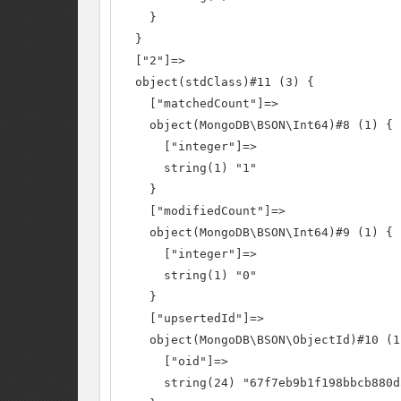
    }

  }

  ["2"]=>

  object(stdClass)#11 (3) {

    ["matchedCount"]=>

    object(MongoDB\BSON\Int64)#8 (1) {

      ["integer"]=>

      string(1) "1"

    }

    ["modifiedCount"]=>

    object(MongoDB\BSON\Int64)#9 (1) {

      ["integer"]=>

      string(1) "0"

    }

    ["upsertedId"]=>

    object(MongoDB\BSON\ObjectId)#10 (1)
      ["oid"]=>

      string(24) "67f7eb9b1f198bbcb880d5