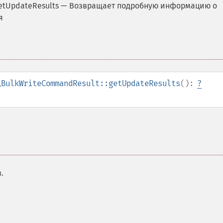
etUpdateResults
—
Возвращает подробную информацию о
я
\BulkWriteCommandResult::getUpdateResults
():
?
.