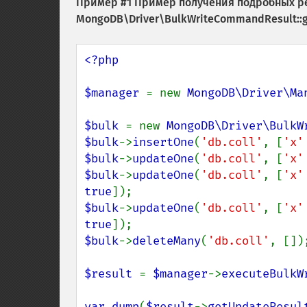
Пример #1 Пример получения подробных ре
MongoDB\Driver\BulkWriteCommandResult::g
<?php

$manager 
= new 
MongoDB\Driver\Ma
$bulk 
= new 
MongoDB\Driver\BulkW
$bulk
->
insertOne
(
'db.coll'
, [
'x'
$bulk
->
updateOne
(
'db.coll'
, [
'x'
$bulk
->
updateOne
(
'db.coll'
, [
'x'
true
$bulk
->
updateOne
(
'db.coll'
, [
'x'
true
$bulk
->
deleteMany
(
'db.coll'
, []);
$result 
= 
$manager
->
executeBulkW
var_dump
(
$result
->
getUpdateResul