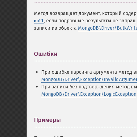
Метод возвращает документ, который соде
, если подробные результаты не запра
null
записи из объекта
MongoDB\Driver\BulkWri
Ошибки
¶
При ошибке парсинга аргумента метод 
MongoDB\Driver\Exception\InvalidArgume
При записи без подтверждения метод в
MongoDB\Driver\Exception\LogicException
Примеры
¶