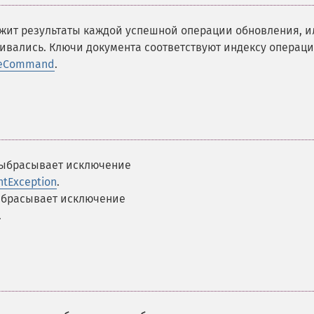
ржит результаты каждой успешной операции обновления, и
шивались. Ключи документа соответствуют индексу операц
teCommand
.
выбрасывает исключение
ntException
.
ыбрасывает исключение
.