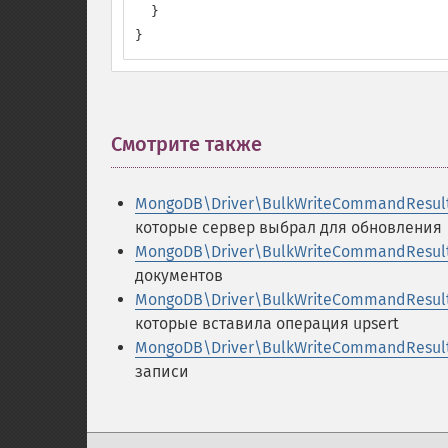
  }

}
Смотрите также
¶
MongoDB\Driver\BulkWriteCommandResult
которые сервер выбрал для обновления
MongoDB\Driver\BulkWriteCommandResult:
документов
MongoDB\Driver\BulkWriteCommandResult:
которые вставила операция upsert
MongoDB\Driver\BulkWriteCommandResult:
записи