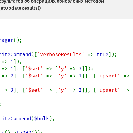
зультатов об операциях обновления методом
etUpdateResults()
nager
();

riteCommand
([
'verboseResults' 
=> 
true
 
=> 
1
 
=> 
1
], [
'$set' 
=> [
'y' 
=> 
3
 
=> 
2
], [
'$set' 
=> [
'y' 
=> 
1
]], [
'upsert' 
=> 
 
=> 
3
], [
'$set' 
=> [
'y' 
=> 
2
]], [
'upsert' 
=> 


riteCommand
(
$bulk
);

ts
()->
toPHP
());
