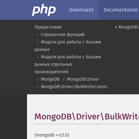
Downloads
Documentation
Предисловие
« MongoDB\
Справочник функций
Модули для работы с базами
данных
Модули для работы с базами
данных отдельных
производителей
MongoDB
MongoDB\Driver
MongoDB\Driver\BulkWriteCommandResult
MongoDB\Driver\BulkWrit
(mongodb >=2.1.0)