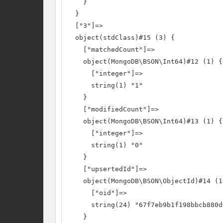
    }

  }

  ["3"]=>

  object(stdClass)#15 (3) {

    ["matchedCount"]=>

    object(MongoDB\BSON\Int64)#12 (1) {

      ["integer"]=>

      string(1) "1"

    }

    ["modifiedCount"]=>

    object(MongoDB\BSON\Int64)#13 (1) {

      ["integer"]=>

      string(1) "0"

    }

    ["upsertedId"]=>

    object(MongoDB\BSON\ObjectId)#14 (1)
      ["oid"]=>

      string(24) "67f7eb9b1f198bbcb880d5
    }
