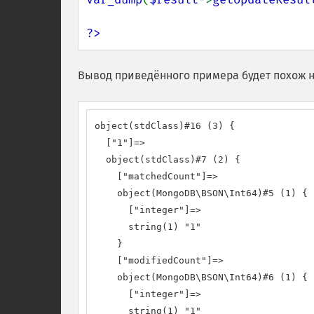
?>
Вывод приведённого примера будет похож н
object(stdClass)#16 (3) {

  ["1"]=>

  object(stdClass)#7 (2) {

    ["matchedCount"]=>

    object(MongoDB\BSON\Int64)#5 (1) {

      ["integer"]=>

      string(1) "1"

    }

    ["modifiedCount"]=>

    object(MongoDB\BSON\Int64)#6 (1) {

      ["integer"]=>

      string(1) "1"
