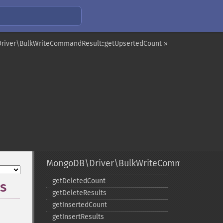
iver\BulkWriteCommandResult::getUpsertedCount »
MongoDB\Driver\BulkWriteCommandResult
getDeletedCount
s
getDeleteResults
getInsertedCount
getInsertResults