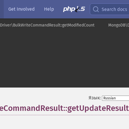
Get Involved
Help
Search docs
Driver\BulkWriteCommandResult::getModifiedCount
MongoDB\Dr
Язык:
eCommandResult::getUpdateResult