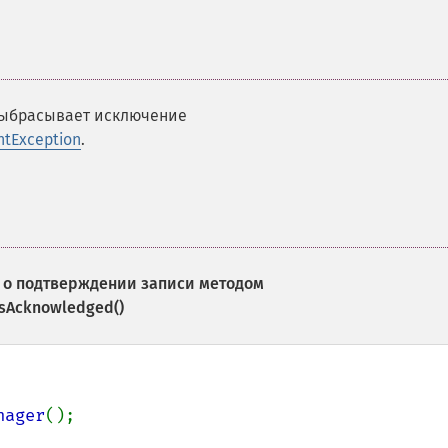
выбрасывает исключение
ntException
.
о подтверждении записи методом
sAcknowledged()
nager
();
