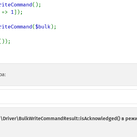
riteCommand
 
=> 
1
]);

riteCommand
(
$bulk
);

());

ра:
Driver\BulkWriteCommandResult::isAcknowledged()
в реж