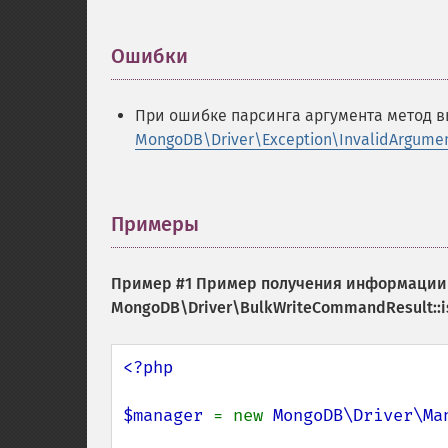
Ошибки
¶
При ошибке парсинга аргумента метод 
MongoDB\Driver\Exception\InvalidArgume
Примеры
¶
Пример #1 Пример получения информации 
MongoDB\Driver\BulkWriteCommandResult::i
<?php

$manager 
= new 
MongoDB\Driver\Ma