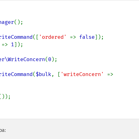
nager
();

riteCommand
([
'ordered' 
=> 
false
 
=> 
1
]);

er\WriteConcern
(
0
);

riteCommand
(
$bulk
, [
'writeConcern' 
=> 
());

ра: