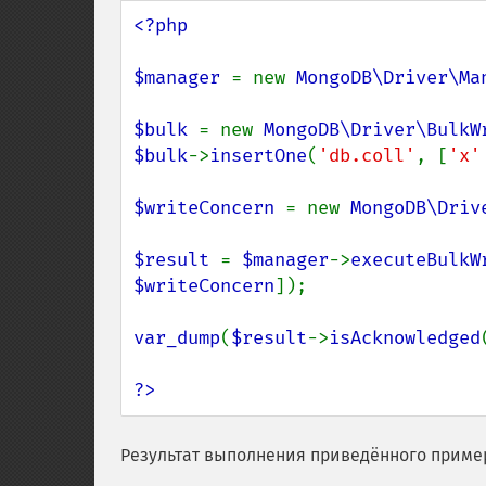
<?php

$manager 
= new 
MongoDB\Driver\Ma
$bulk 
= new 
MongoDB\Driver\BulkW
$bulk
->
insertOne
(
'db.coll'
, [
'x'
$writeConcern 
= new 
MongoDB\Driv
$result 
= 
$manager
->
executeBulkW
$writeConcern
]);

var_dump
(
$result
->
isAcknowledged
?>
Результат выполнения приведённого приме