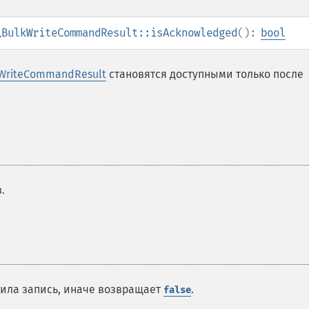
\BulkWriteCommandResult::isAcknowledged
():
bool
WriteCommandResult
становятся доступными только после
.
дила запись, иначе возвращает
.
false