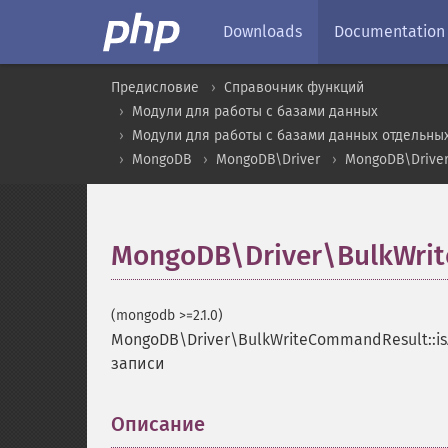
Downloads
Documentation
Предисловие
Справочник функций
Модули для работы с базами данных
Модули для работы с базами данных отдельны
MongoDB
MongoDB\Driver
MongoDB\Drive
MongoDB\Driver\BulkWrit
(mongodb >=2.1.0)
MongoDB\Driver\BulkWriteCommandResult::i
записи
Описание
¶