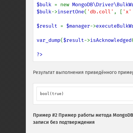
$bulk 
= new 
MongoDB\Driver\BulkW
$bulk
->
insertOne
(
'db.coll'
, [
'x'
$result 
= 
$manager
->
executeBulkW
var_dump
(
$result
->
isAcknowledged
?>
Результат выполнения приведённого приме
bool(true)
Пример #2 Пример работы метода
MongoDB\
записи без подтверждения