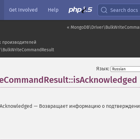
Get Involved
Help
Search docs
« MongoDB\Driver\BulkWriteComman
х производителей
r\BulkWriteCommandResult
Язык:
eCommandResult::isAcknowledged
sAcknowledged
—
Возвращает информацию о подтвержден