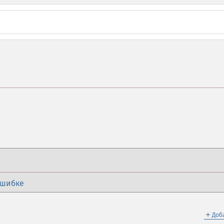
ошибке
＋
Доб