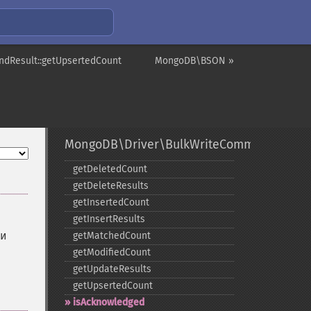
dResult::getUpsertedCount
MongoDB\BSON »
MongoDB\Driver\BulkWriteCommandResult
getDeletedCount
getDeleteResults
getInsertedCount
getInsertResults
ии
getMatchedCount
getModifiedCount
getUpdateResults
getUpsertedCount
isAcknowledged