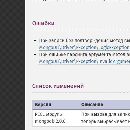
Ошибки
¶
При записи без подтверждения метод в
MongoDB\Driver\Exception\LogicException
При ошибке парсинга аргумента метод 
MongoDB\Driver\Exception\InvalidArgume
Список изменений
¶
Версия
Описание
PECL-модуль
При вызове для запи
mongodb 2.0.0
теперь выбрасывает 