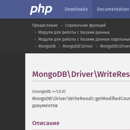
Downloads
Documentation
Предисловие
Справочник функций
Модули для работы с базами данных
Модули для работы с базами данных отдельны
MongoDB
MongoDB\Driver
MongoDB\Driver
MongoDB\Driver\WriteResu
(mongodb >=1.0.0)
MongoDB\Driver\WriteResult::getModifiedCou
документов
Описание
¶