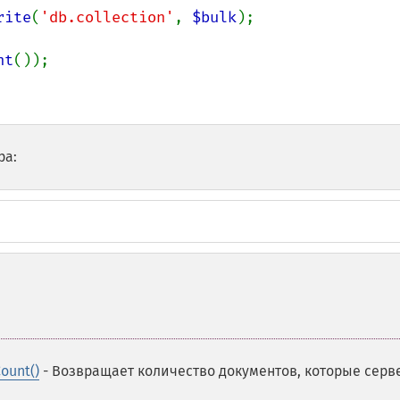
rite
(
'db.collection'
, 
$bulk
);

nt
());

ра:
ount()
- Возвращает количество документов, которые серв