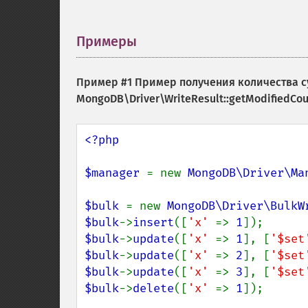
Примеры
¶
Пример #1 Пример получения количества 
MongoDB\Driver\WriteResult::getModifiedCou
<?php

$manager 
= new 
MongoDB\Driver\Ma
$bulk 
= new 
MongoDB\Driver\BulkW
$bulk
->
insert
([
'x' 
=> 
1
$bulk
->
update
([
'x' 
=> 
1
], [
'$set
$bulk
->
update
([
'x' 
=> 
2
], [
'$set
$bulk
->
update
([
'x' 
=> 
3
], [
'$set
$bulk
->
delete
([
'x' 
=> 
1
]);
