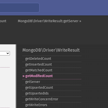
ount
MongoDB\Driver\WriteResult::getServer »
MongoDB\Driver\WriteResult
getDeletedCount
getInsertedCount
getMatchedCount
getModifiedCount
getServer
getUpsertedCount
getUpsertedIds
getWriteConcernError
getWriteErrors