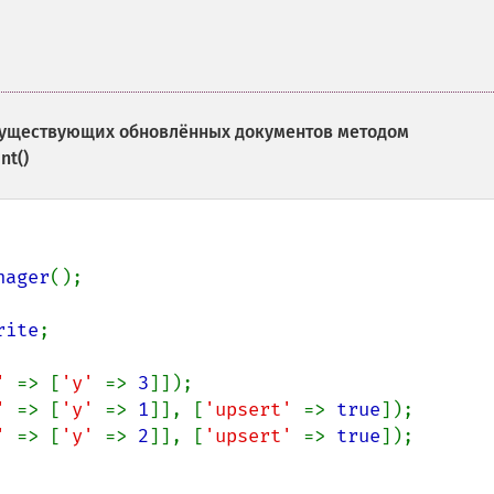
существующих обновлённых документов методом
nt()
nager
();

rite
' 
=> [
'y' 
=> 
3
' 
=> [
'y' 
=> 
1
]], [
'upsert' 
=> 
true
' 
=> [
'y' 
=> 
2
]], [
'upsert' 
=> 
true