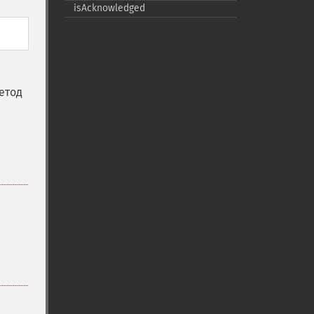
isAcknowledged
етод