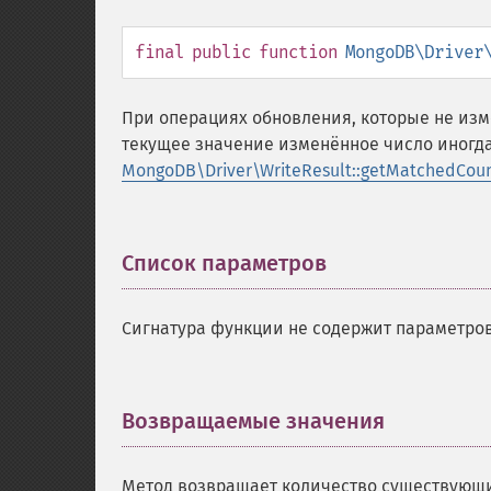
final
public
function
MongoDB\Driver
При операциях обновления, которые не изм
текущее значение изменённое число иногда
MongoDB\Driver\WriteResult::getMatchedCoun
Список параметров
¶
Сигнатура функции не содержит параметров
Возвращаемые значения
¶
Метод возвращает количество существующи