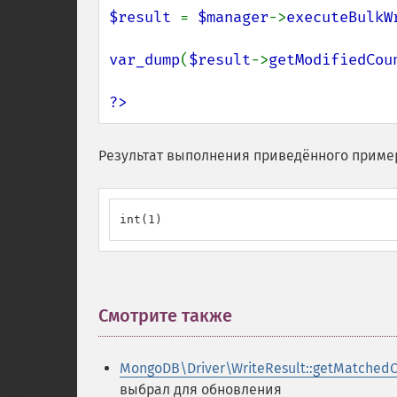
$result 
= 
$manager
->
executeBulkW
var_dump
(
$result
->
getModifiedCou
?>
Результат выполнения приведённого приме
int(1)
Смотрите также
¶
MongoDB\Driver\WriteResult::getMatchedC
выбрал для обновления