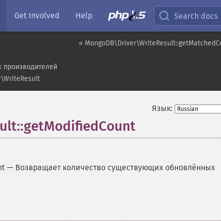
Get Involved
Help
Search docs
« MongoDB\Driver\WriteResult::getMatchedC
х производителей
\WriteResult
Язык:
lt::getModifiedCount
nt
—
Возвращает количество существующих обновлённых