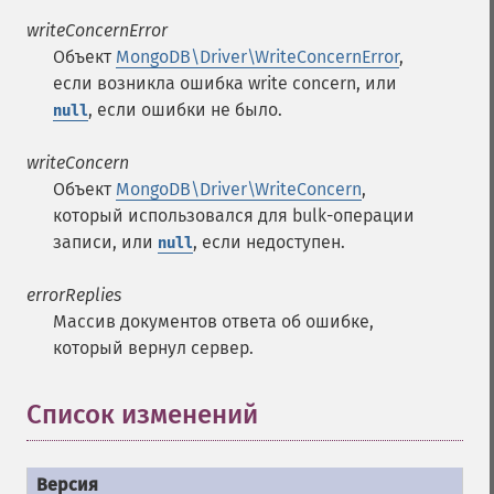
writeConcernError
Объект
MongoDB\Driver\WriteConcernError
,
если возникла ошибка write concern, или
, если ошибки не было.
null
writeConcern
Объект
MongoDB\Driver\WriteConcern
,
который использовался для bulk-операции
записи, или
, если недоступен.
null
errorReplies
Массив документов ответа об ошибке,
который вернул сервер.
Список изменений