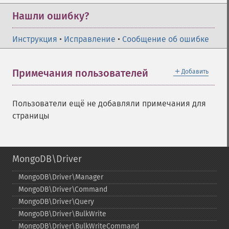
Нашли ошибку?
Инструкция
•
Исправление
•
Сообщение об ошибке
＋
Примечания пользователей
Добавить
Пользователи ещё не добавляли примечания для
страницы
MongoDB\Driver
MongoDB\Driver\Manager
MongoDB\Driver\Command
MongoDB\Driver\Query
MongoDB\Driver\BulkWrite
MongoDB\Driver\BulkWriteCommand