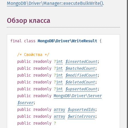
MongoDB\Driver\Manager::executeBulkWrite()
.
Обзор класса
¶
final
class
MongoDB\Driver\WriteResult
{
/* Свойства */
public
readonly
?
int
$
insertedCount
;
public
readonly
?
int
$
matchedCount
;
public
readonly
?
int
$
modifiedCount
;
public
readonly
?
int
$
deletedCount
;
public
readonly
?
int
$
upsertedCount
;
public
readonly
MongoDB\Driver\Server
$
server
;
public
readonly
array
$
upsertedIds
;
public
readonly
array
$
writeErrors
;
public
readonly
?