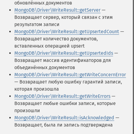
обновлённых документов
MongoDB\Driver\WriteResult::getServer
—
Возвращает сервер, который связан с этим
результатом записи
MongoDB\Driver\WriteResult::getUpsertedCount
—
Возвращает количество документов,
вставленных операцией upsert
MongoDB\Driver\WriteResult::getUpsertedIds
—
Возвращает массив идентификаторов для
объединённых документов
MongoDB\Driver\WriteResult::getWriteConcernError
— Возвращает любую ошибку гарантий записи,
которая произошла
MongoDB\Driver\WriteResult::getWriteErrors
—
Возвращает любые ошибки записи, которые
произошли
MongoDB\Driver\WriteResult::isAcknowledged
—
Возвращает, была ли запись подтверждена