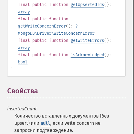
final
public
function
getUpsertedIds
():
array
final
public
function
getWriteConcernError
():
?
MongoDB\Driver\WriteConcernError
final
public
function
getWriteErrors
():
array
final
public
function
isAcknowledged
():
bool
}
Свойства
¶
insertedCount
Количество вставленных документов (без
upsert) или
, если write concern не
null
запросил подтверждение.