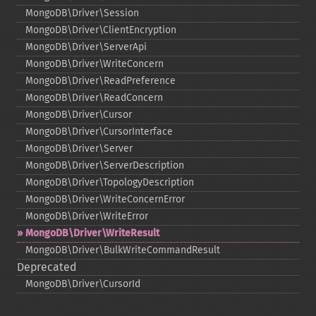
MongoDB\Driver\Session
MongoDB\Driver\ClientEncryption
MongoDB\Driver\ServerApi
MongoDB\Driver\WriteConcern
MongoDB\Driver\ReadPreference
MongoDB\Driver\ReadConcern
MongoDB\Driver\Cursor
MongoDB\Driver\CursorInterface
MongoDB\Driver\Server
MongoDB\Driver\ServerDescription
MongoDB\Driver\TopologyDescription
MongoDB\Driver\WriteConcernError
MongoDB\Driver\WriteError
MongoDB\Driver\WriteResult
MongoDB\Driver\BulkWriteCommandResult
Deprecated
MongoDB\Driver\CursorId