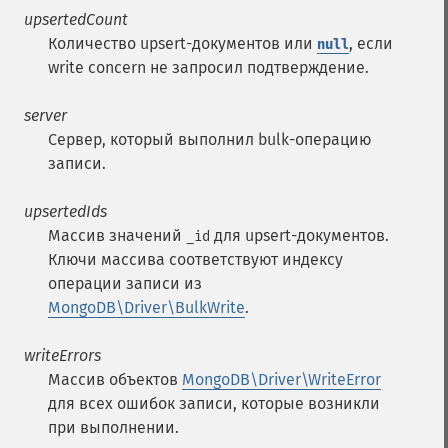
upsertedCount
Количество upsert-документов или
, если
null
write concern не запросил подтверждение.
server
Сервер, который выполнил bulk-операцию
записи.
upsertedIds
Массив значений
для upsert-документов.
_id
Ключи массива соответствуют индексу
операции записи из
MongoDB\Driver\BulkWrite
.
writeErrors
Массив объектов
MongoDB\Driver\WriteError
для всех ошибок записи, которые возникли
при выполнении.