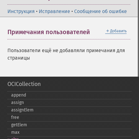
Инструкция
•
Исправление
•
Сообщение об ошибке
＋
Примечания пользователей
Добавить
Пользователи ещё не добавляли примечания для
страницы
OCICollection
append
assign
assignElem
free
getElem
max