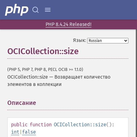
PHP 8.4.24 Released!
Язык:
OCICollection::size
(PHP 5, PHP 7, PHP 8, PECL OCI8 >= 1.1.0)
OCICollection::size
—
Возвращает количество
элементов в коллекции
Описание
¶
public
function
OCICollection::size
():
int
|
false