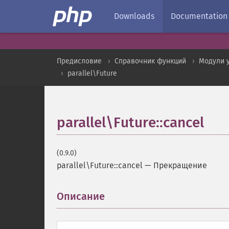
Downloads
Documentation
Предисловие
Справочник функций
Модули 
parallel\Future
parallel\Future::cancel
(0.9.0)
parallel\Future::cancel
—
Прекращение
Описание
¶