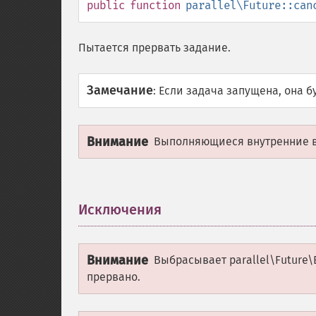
public
function
parallel\Future::can
Пытается прервать задание.
Замечание
:
Если задача запущена, она б
Внимание
Выполняющиеся внутренние в
Исключения
¶
Внимание
Выбрасывает
parallel\Future\
прервано.