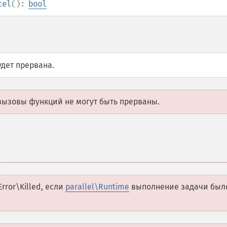
cel
():
bool
удет прервана.
ызовы функций не могут быть прерваны.
Error\Killed
, если
parallel\Runtime
выполнение задачи был