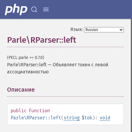
Язык:
Parle\RParser::left
(PECL parle >= 0.7.0)
Parle\RParser::left
—
Объявляет токен с левой
ассоциативностью
Описание
¶
public
function
Parle\RParser::left
(
string
$tok
):
void