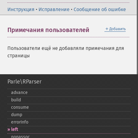
Инструкция
•
Исправление
•
Сообщение об ошибке
＋
Примечания пользователей
Добавить
Пользователи ещё не добавляли примечания для
страницы
Parle\RParser
advance
build
consume
dump
errorInfo
left
nonassoc