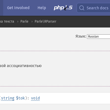
Get Involved
Help
Search docs
а текста
Parle
Parle\RParser
Язык:
авой ассоциативностью
(
string
$tok
):
void