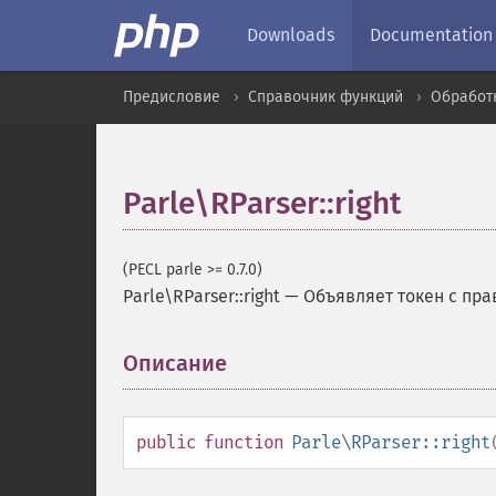
Downloads
Documentation
Предисловие
Справочник функций
Обработк
Parle\RParser::right
(PECL parle >= 0.7.0)
Parle\RParser::right
—
Объявляет токен с пр
Описание
¶
public
function
Parle\RParser::right