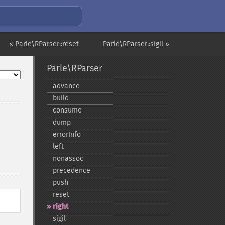
« Parle\RParser::reset
Parle\RParser::sigil »
Parle\RParser
advance
build
consume
dump
errorInfo
left
nonassoc
precedence
push
reset
right
sigil