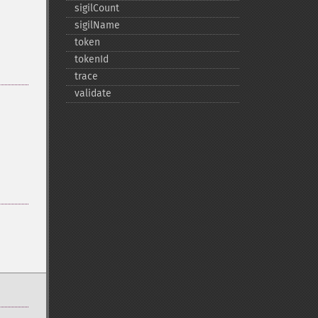
sigilCount
sigilName
token
tokenId
trace
validate