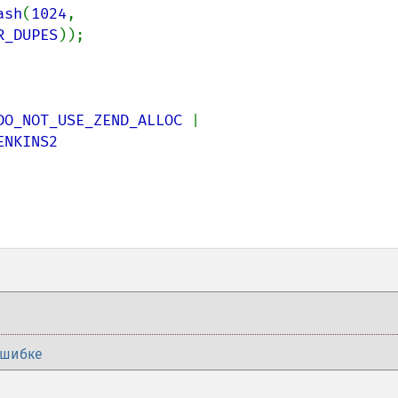
ash
(
1024
, 
R_DUPES
DO_NOT_USE_ZEND_ALLOC 
| 
NKINS2

ошибке