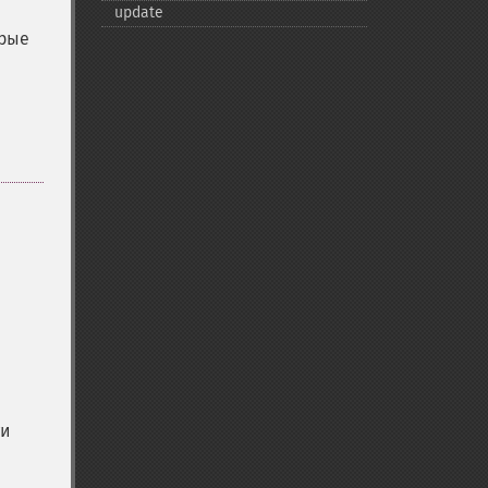
update
орые
ти