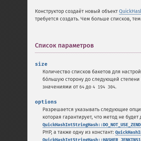
Конструктор создаёт новый объект
QuickHas
требуется создать. Чем больше списков, те
Список параметров
¶
size
Количество списков бакетов для настрой
бо́льшую сторону до следующей степени
значениями от
до
.
64
4 194 304
options
Разрешается указывать следующие опци
которая гарантирует, что метод не буде
QuickHashIntStringHash::DO_NOT_USE_ZEND
PHP, а также одну из констант:
QuickHashI
QuickHashIntStringHash::HASHER_JENKINS1