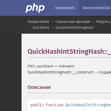
Downloads
Documentation
Предисловие
Справочник функций
Модули 
Quickhash
QuickHashIntStringHash
QuickHashIntStringHash::
(PECL quickhash >= Unknown)
QuickHashIntStringHash::__construct
—
Создаё
Описание
¶
public
function
QuickHashIntStringHa