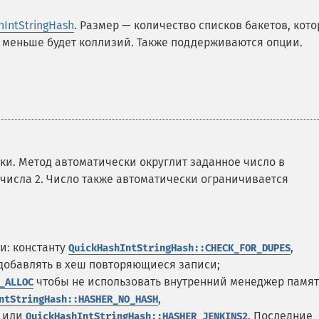
hIntStringHash
. Размер — количество списков бакетов, кот
м меньше будет коллизий. Также поддерживаются опции.
ки. Метод автоматически округлит заданное число в
 числа 2. Число также автоматически ограничивается
и: константу
,
QuickHashIntStringHash::CHECK_FOR_DUPES
т добавлять в хеш повторяющиеся записи;
чтобы не использовать внутренний менеджер памя
_ALLOC
,
ntStringHash::HASHER_NO_HASH
или
. Последние
QuickHashIntStringHash::HASHER_JENKINS2