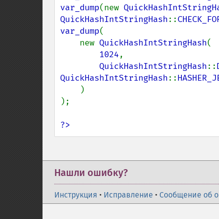
var_dump
(new 
QuickHashIntStringH
QuickHashIntStringHash
::
CHECK_FO
var_dump
(

    new 
QuickHashIntStringHash
(

1024
,

QuickHashIntStringHash
::
QuickHashIntStringHash
::
HASHER_JE
)

);

?>
Нашли ошибку?
Инструкция
•
Исправление
•
Сообщение об 