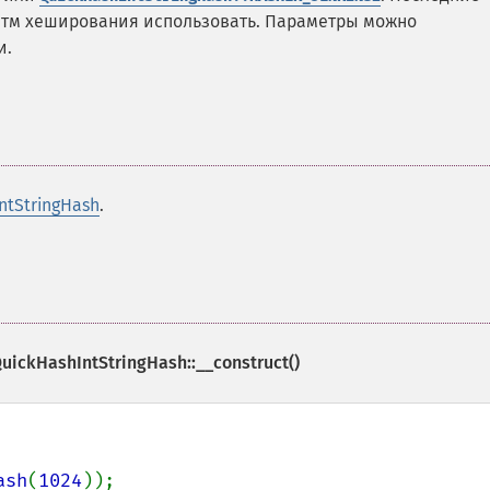
ритм хеширования использовать. Параметры можно
и.
ntStringHash
.
uickHashIntStringHash::__construct()
ash
(
1024