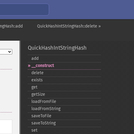
ingHash::add
QuickHashIntStringHash::delete »
QuickHashIntStringHash
add
_​_​construct
delete
exists
get
getSize
loadFromFile
loadFromString
saveToFile
saveToString
set