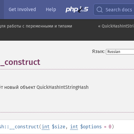
Get Involved
Help
Search docs
для работы с переменными и типами
« QuickHashIntStr
Язык:
__construct
т новый объект QuickHashIntStringHash
sh::__construct
(
int
$size
,
int
$options
= 0
)