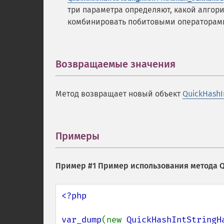
три параметра определяют, какой алго
комбинировать побитовыми операторам
Возвращаемые значения
¶
Метод возвращает новый объект
QuickHashI
Примеры
¶
Пример #1 Пример использования метода
Q
<?php

var_dump
(new 
QuickHashIntStringH