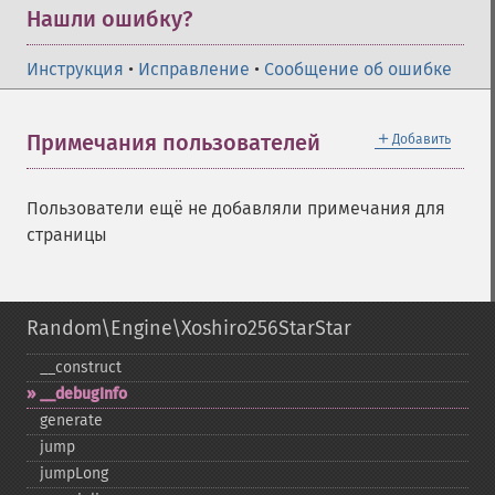
Нашли ошибку?
Инструкция
•
Исправление
•
Сообщение об ошибке
＋
Примечания пользователей
Добавить
Пользователи ещё не добавляли примечания для
страницы
Random\Engine\Xoshiro256StarStar
_​_​construct
_​_​debugInfo
generate
jump
jumpLong