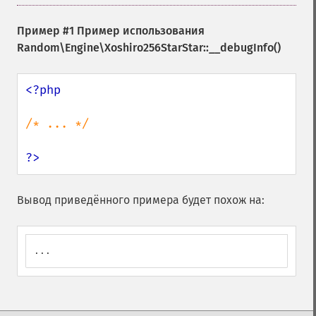
Пример #1 Пример использования
Random\Engine\Xoshiro256StarStar::__debugInfo()
<?php

/* ... */

?>
Вывод приведённого примера будет похож на:
...