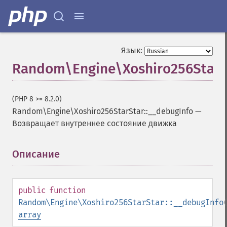
Язык:
Random\Engine\Xoshiro256StarSt
(PHP 8 >= 8.2.0)
Random\Engine\Xoshiro256StarStar::__debugInfo
—
Возвращает внутреннее состояние движка
Описание
¶
public
function
Random\Engine\Xoshiro256StarStar::__debugInfo
array