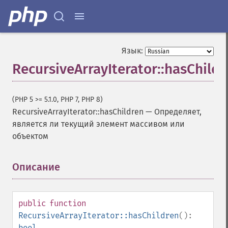
Язык:
RecursiveArrayIterator::hasChild
(PHP 5 >= 5.1.0, PHP 7, PHP 8)
RecursiveArrayIterator::hasChildren
—
Определяет,
является ли текущий элемент массивом или
объектом
Описание
¶
public
function
RecursiveArrayIterator::hasChildren
():
bool