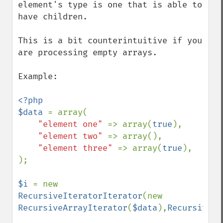
element's type is one that is able to 
have children.

This is a bit counterintuitive if you 
are processing empty arrays.

Example:

<?php

$data 
= array(

"element one" 
=> array(
true
),

"element two" 
=> array(),

"element three" 
=> array(
true
),

);

$i 
= new 
RecursiveIteratorIterator
(new 
RecursiveArrayIterator
(
$data
),
RecursiveIt