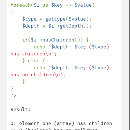
foreach(
$i 
as 
$key 
=> 
$value
)

{

$type 
= 
gettype
(
$value
);

$depth 
= 
$i
->
getDepth
();

    if(
$i
->
hasChildren
()) {

        echo 
"
$depth
: 
$key
 (
$type
) 
has children\n"
;

    } else {

        echo 
"
$depth
: 
$key
 (
$type
) 
has no children\n"
;

    }

Result:

0: element one (array) has children
