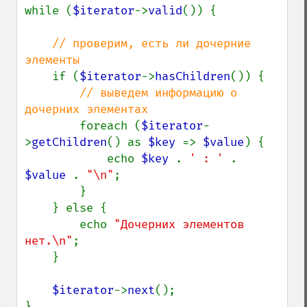
while (
$iterator
->
valid
()) {

// проверим, есть ли дочерние 
элементы

if (
$iterator
->
hasChildren
()) {

// выведем информацию о 
дочерних элементах

foreach (
$iterator
-
>
getChildren
() as 
$key 
=> 
$value
) {

            echo 
$key 
. 
' : ' 
. 
$value 
. 
"\n"
;

        }

    } else {

        echo 
"Дочерних элементов 
нет.\n"
;

    }

$iterator
->
next
();
