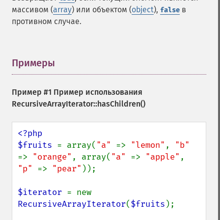
массивом (
array
) или объектом (
object
),
в
false
противном случае.
Примеры
¶
Пример #1 Пример использования
RecursiveArrayIterator::hasChildren()
<?php

$fruits 
= array(
"a" 
=> 
"lemon"
, 
"b" 
=> 
"orange"
, array(
"a" 
=> 
"apple"
, 
"p" 
=> 
"pear"
));

$iterator 
= new 
RecursiveArrayIterator
(
$fruits
);
