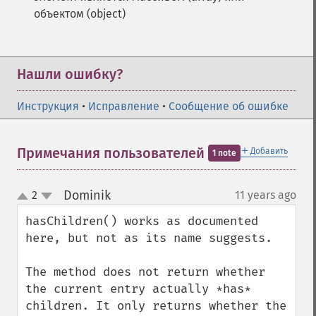
объектом (object)
Нашли ошибку?
Инструкция
•
Исправление
•
Сообщение об ошибке
＋
Примечания пользователей
Добавить
1 note
Dominik
2
11 years ago
¶
up
down
hasChildren() works as documented 
here, but not as its name suggests. 

The method does not return whether 
the current entry actually *has* 
children. It only returns whether the 