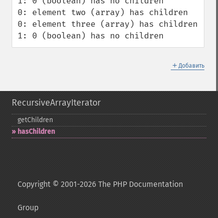
1: 0 (boolean) has no children

0: element two (array) has children

0: element three (array) has children

1: 0 (boolean) has no children
＋
Добавить
RecursiveArrayIterator
getChildren
hasChildren
Copyright © 2001-2026 The PHP Documentation
Group