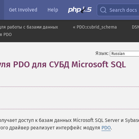
Get Involved
Help
Search docs
для работы с базами данных
« PDO::cubrid_schema
DSN
я PDO
Язык:
ля PDO для СУБД Microsoft SQL
учает доступ к базам данных Microsoft SQL Server и Sybas
того драйвер реализует интерфейс модуля
PDO
.