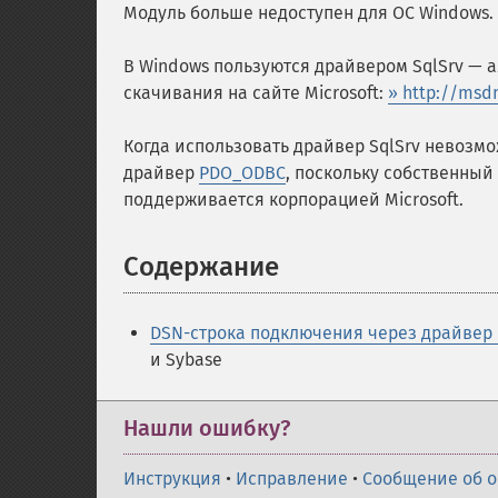
Модуль больше недоступен для ОС Windows.
В Windows пользуются драйвером SqlSrv — 
скачивания на сайте Microsoft:
» http://msd
Когда использовать драйвер SqlSrv невозмож
драйвер
PDO_ODBC
, поскольку собственный
поддерживается корпорацией Microsoft.
Содержание
¶
DSN-строка подключения через драйвер
и Sybase
Нашли ошибку?
Инструкция
•
Исправление
•
Сообщение об 