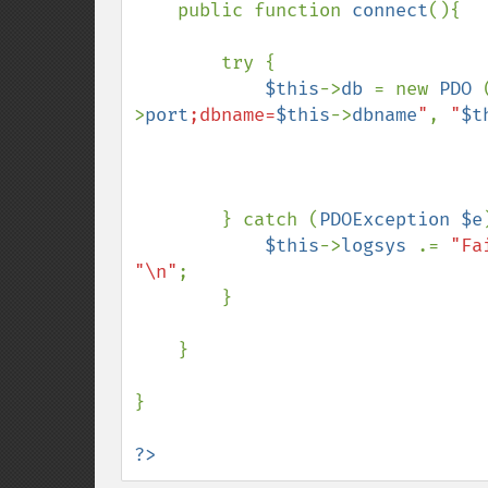
    public function 
connect
(){

        try {

$this
->
db 
= new 
PDO 
>
port
;dbname=
$this
->
dbname
"
, 
"
$t
        } catch (
PDOException $e
$this
->
logsys 
.= 
"Fa
"\n"
;

        }

    }

}

?>