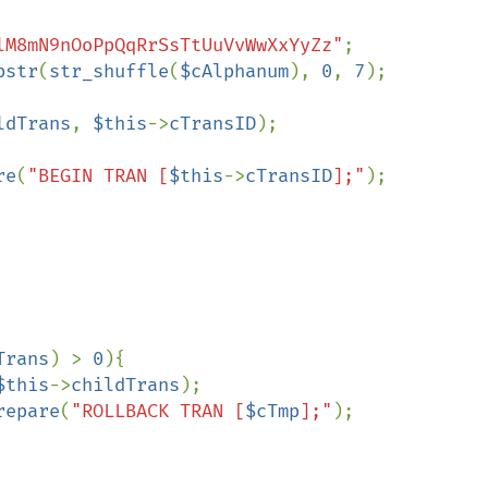
lM8mN9nOoPpQqRrSsTtUuVvWwXxYyZz"
;

bstr
(
str_shuffle
(
$cAlphanum
), 
0
, 
7
);

ldTrans
, 
$this
->
cTransID
);

re
(
"BEGIN TRAN [
$this
->
cTransID
];"
);

Trans
) > 
0
){

$this
->
childTrans
);

repare
(
"ROLLBACK TRAN [
$cTmp
];"
);
