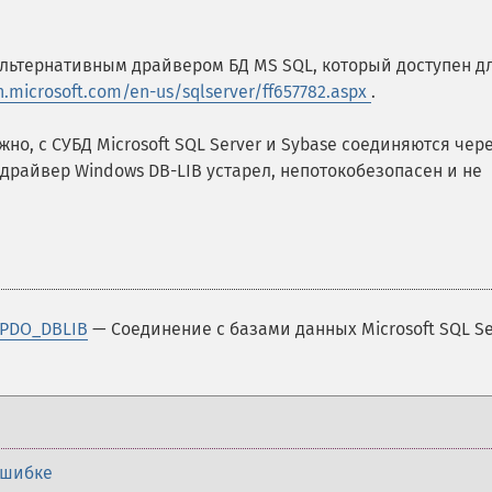
альтернативным драйвером БД MS SQL, который доступен д
n.microsoft.com/en-us/sqlserver/ff657782.aspx
.
но, с СУБД Microsoft SQL Server и Sybase соединяются чер
 драйвер Windows DB-LIB устарел, непотокобезопасен и не
 PDO_DBLIB
— Соединение с базами данных Microsoft SQL Se
ошибке