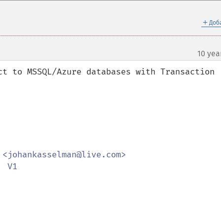
＋
Доб
10 yea
¶
ct to MSSQL/Azure databases with Transaction 
<johankasselman@live.com>

 V1
