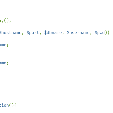
y();

$hostname
, 
$port
, 
$dbname
, 
$username
, 
$pwd
){

ame
;

ame
;

tion
(){
