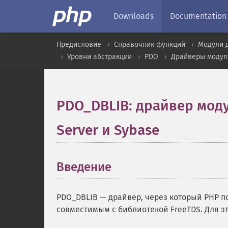
Downloads
Documentation
Предисловие
Справочник функций
Модули 
Уровни абстракции
PDO
Драйверы модул
PDO_DBLIB: драйвер моду
Server и Sybase
¶
Введение
¶
PDO_DBLIB — драйвер, через который PHP пол
совместимым с библиотекой FreeTDS. Для э