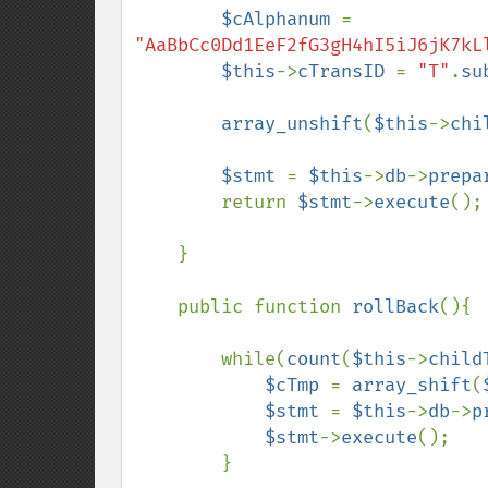
$cAlphanum 
= 
"AaBbCc0Dd1EeF2fG3gH4hI5iJ6jK7kL
$this
->
cTransID 
= 
"T"
.
su
array_unshift
(
$this
->
chi
$stmt 
= 
$this
->
db
->
prepa
        return 
$stmt
->
execute
();

    }

    public function 
rollBack
(){

        while(
count
(
$this
->
child
$cTmp 
= 
array_shift
(
$stmt 
= 
$this
->
db
->
p
$stmt
->
execute
();

        }
