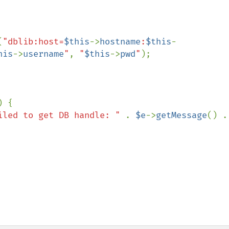
(
"dblib:host=
$this
->
hostname
:
$this
-
his
->
username
"
, 
"
$this
->
pwd
"
);

) {

iled to get DB handle: " 
. 
$e
->
getMessage
(