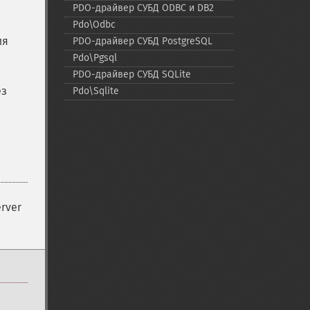
PDO-​драйвер СУБД ODBC и DB2
Pdo\Odbc
ля
PDO-​драйвер СУБД PostgreSQL
Pdo\Pgsql
PDO-​драйвер СУБД SQLite
ез
Pdo\Sqlite
rver