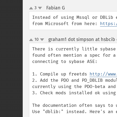
Fabian G
3
¶
up
down
Instead of using Mssql or DBLib 
from Microsoft from here: 
https:
graham1 dot simpson at hsbcib
10
up
down
There is currently little sybase
found often mention a spec for a
connecting to sybase ASE:

1. Compile up freetds 
http://www
2. Add the PDO and PD_DBLIB modu
currently using the PDO-beta and 
3. Check mods installed ok using 
The documentation often says to 
Use "dblib:" instead. Here's an e