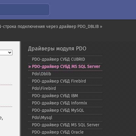
-строка подключения через драйвер PDO_DBLIB »
Драйверы модуля PDO
PDO-​драйвер СУБД CUBRID
PDO-​драйвер СУБД MS SQL Server
Pdo\Dblib
PDO-​драйвер СУБД Firebird
Pdo\Firebird
PDO-​драйвер СУБД IBM
PDO-​драйвер СУБД Informix
PDO-​драйвер СУБД MySQL
e,
Pdo\Mysql
PDO-​драйвер СУБД MS SQL Server
PDO-​драйвер СУБД Oracle