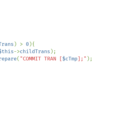
Trans
) > 
0
){

$this
->
childTrans
);

repare
(
"COMMIT TRAN [
$cTmp
];"
);
