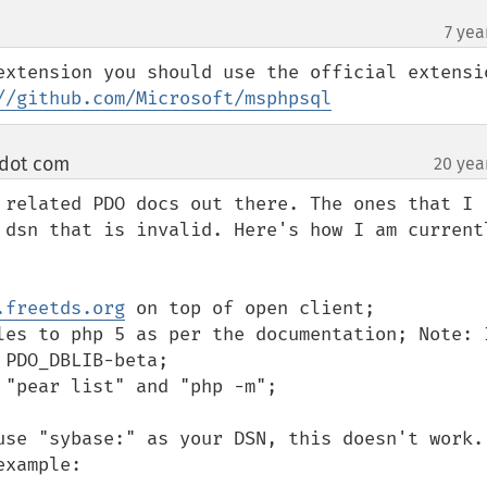
7 yea
extension you should use the official extensio
//github.com/Microsoft/msphpsql
 dot com
20 yea
¶
 related PDO docs out there. The ones that I 
 dsn that is invalid. Here's how I am currentl
.freetds.org
 on top of open client;

les to php 5 as per the documentation; Note: I
PDO_DBLIB-beta;

"pear list" and "php -m";

use "sybase:" as your DSN, this doesn't work. 
xample:
