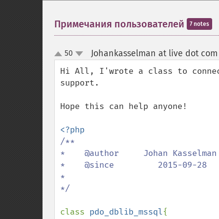
Примечания пользователей
7 notes
Johankasselman at live dot com
50
up
down
Hi All, I'wrote a class to conne
support.

Hope this can help anyone!

/**

*    @author     Johan Kasselman 
*    @since         2015-09-28   
*

*/

class 
pdo_dblib_mssql
{
