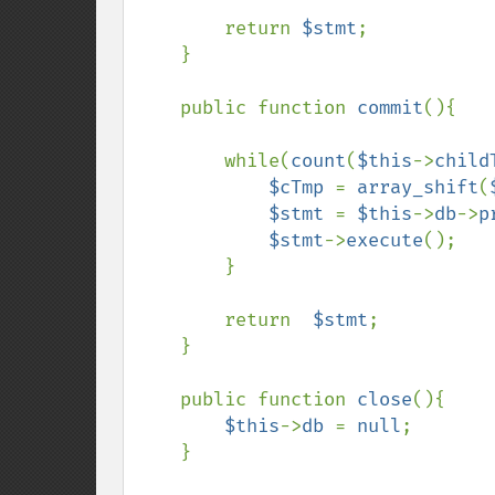
        return 
$stmt
;

    }

    public function 
commit
(){

        while(
count
(
$this
->
child
$cTmp 
= 
array_shift
(
$stmt 
= 
$this
->
db
->
p
$stmt
->
execute
();

        }

        return  
$stmt
;

    }

    public function 
close
(){

$this
->
db 
= 
null
;

    }
