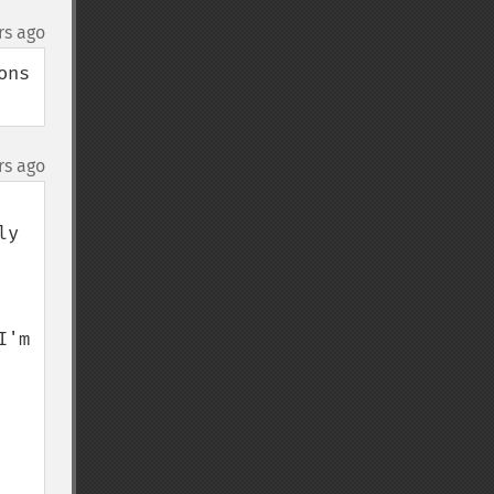
rs ago
ns 
rs ago
y 
'm 