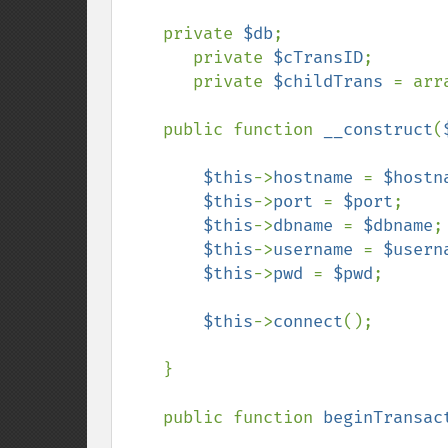
    private 
$db
;

       private 
$cTransID
;

       private 
$childTrans 
= arra
    public function 
__construct
(
$this
->
hostname 
= 
$hostn
$this
->
port 
= 
$port
;

$this
->
dbname 
= 
$dbname
;

$this
->
username 
= 
$usern
$this
->
pwd 
= 
$pwd
;

$this
->
connect
();

    }

    public function 
beginTransac