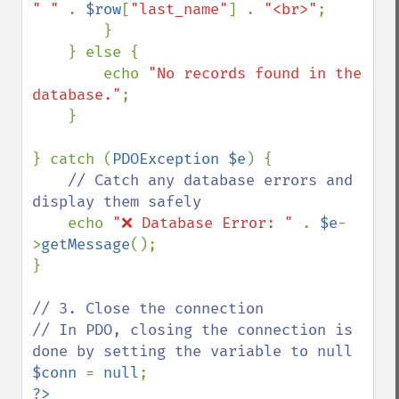
" " 
. 
$row
[
"last_name"
] . 
"<br>"
;

        }

    } else {

        echo 
"No records found in the 
database."
;

    }

} catch (
PDOException $e
) {

// Catch any database errors and 
display them safely

echo 
"❌ Database Error: " 
. 
$e
-
>
getMessage
();

}

// 3. Close the connection

// In PDO, closing the connection is 
$conn 
= 
null
?>