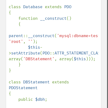
class 
Database 
extends 
{

    function 
__construct
()

    {

parent
::
__construct
(
'mysql:dbname=test;ho
'root'
, 
''
);

$this
-
>
setAttribute
(
PDO
::
ATTR_STATEMENT_CLASS
, 
array(
'DBStatement'
, array(
$this
)));

    }

}

class 
DBStatement 
extends 
{

    public 
$dbh
;
