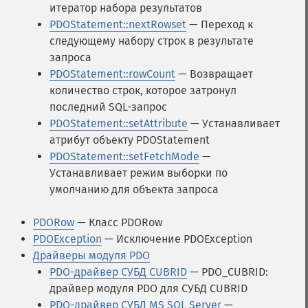
итератор набора результатов
PDOStatement::nextRowset
— Переход к
следующему набору строк в результате
запроса
PDOStatement::rowCount
— Возвращает
количество строк, которое затронул
последний SQL-запрос
PDOStatement::setAttribute
— Устанавливает
атрибут объекту PDOStatement
PDOStatement::setFetchMode
—
Устанавливает режим выборки по
умолчанию для объекта запроса
PDORow
— Класс PDORow
PDOException
— Исключение PDOException
Драйверы модуля PDO
PDO-драйвер СУБД CUBRID
— PDO_CUBRID:
драйвер модуля PDO для СУБД CUBRID
PDO-драйвер СУБД MS SQL Server
—