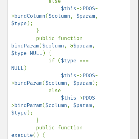
            else

$this
->
PDOS
-
>
bindColumn
(
$column
, 
$param
, 
$type
);

        }

        public function 
bindParam
(
$column
, &
$param
, 
$type
=
NULL
) {

            if (
$type 
=== 
NULL
)

$this
->
PDOS
-
>
bindParam
(
$column
, 
$param
);

            else

$this
->
PDOS
-
>
bindParam
(
$column
, 
$param
, 
$type
);

        }

        public function 
execute
() {
