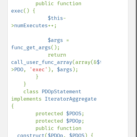
        public function 
exec
() {

$this
-
>
numExecutes
++;

$args 
= 
func_get_args
();

            return 
call_user_func_array
(array(&
$this
-
>
PDO
, 
'exec'
), 
$args
);

        }

    }

    class 
PDOpStatement 
implements 
IteratorAggregate 
{

        protected 
$PDOS
;

        protected 
$PDOp
;

        public function 
__construct
(
$PDOp
, 
$PDOS
) {
