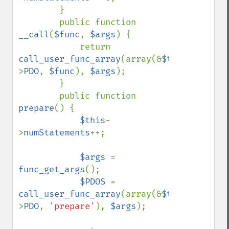
        }

        public function 
__call
(
$func
, 
$args
) {

            return 
call_user_func_array
(array(&
$this
-
>
PDO
, 
$func
), 
$args
);

        }

        public function 
prepare
() {

$this
-
>
numStatements
++;

$args 
= 
func_get_args
();

$PDOS 
= 
call_user_func_array
(array(&
$this
-
>
PDO
, 
'prepare'
), 
$args
);
