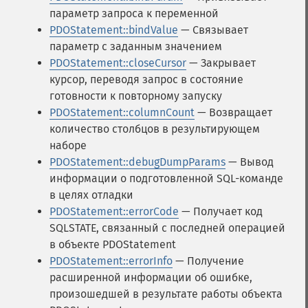
параметр запроса к переменной
PDOStatement::bindValue
— Связывает
параметр с заданным значением
PDOStatement::closeCursor
— Закрывает
курсор, переводя запрос в состояние
готовности к повторному запуску
PDOStatement::columnCount
— Возвращает
количество столбцов в результирующем
наборе
PDOStatement::debugDumpParams
— Вывод
информации о подготовленной SQL-команде
в целях отладки
PDOStatement::errorCode
— Получает код
SQLSTATE, связанный с последней операцией
в объекте PDOStatement
PDOStatement::errorInfo
— Получение
расширенной информации об ошибке,
произошедшей в результате работы объекта