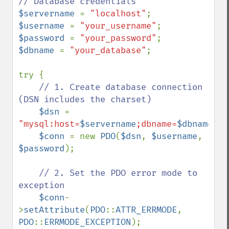
$servername 
= 
"localhost"
$username 
= 
"your_username"
$password 
= 
"your_password"
$dbname 
= 
"your_database"
;

try {

// 1. Create database connection 
(DSN includes the charset)

$dsn 
= 
"mysql:host=
$servername
;dbname=
$dbname
;ch
$conn 
= new 
PDO
(
$dsn
, 
$username
, 
$password
);

// 2. Set the PDO error mode to 
exception

$conn
-
>
setAttribute
(
PDO
::
ATTR_ERRMODE
, 
PDO
::
ERRMODE_EXCEPTION
);
