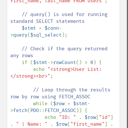
first_name, last_name FROM users"
;

// query() is used for running 
standard SELECT statements

$stmt 
= 
$conn
-
>
query
(
$sql_select
);

// Check if the query returned 
any rows

if (
$stmt
->
rowCount
() > 
0
) {

        echo 
"<strong>User List:
</strong><br>"
;

// Loop through the results 
row by row using FETCH_ASSOC

while (
$row 
= 
$stmt
-
>
fetch
(
PDO
::
FETCH_ASSOC
)) {

            echo 
"ID: " 
. 
$row
[
"id"
] 
. 
" | Name: " 
. 
$row
[
"first_name"
] . 