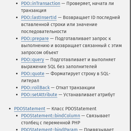
PDO::inTransaction
— Проверяет, начата ли
транзакция
PDO::lastInsertId
— Возвращает ID последней
вставленной строки или значение
последовательности
PDO::prepare
— Подготавливает запрос к
выполнению и возвращает связанный с этим
запросом объект
PDO::query
— Подготавливает и выполняет
выражение SQL без заполнителей
PDO::quote
— Форматирует строку в SQL-
литерал
PDO::rollBack
— Откат транзакции
PDO::setAttribute
— Устанавливает атрибут
PDOStatement
— Класс PDOStatement
PDOStatement::bindColumn
— Связывает
столбец с переменной PHP
PDOStatement::bindParam
— Привязывает