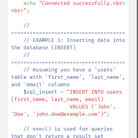
    echo 
"Connected successfully.<br>
<br>"
;

// 
==========================================
    // EXAMPLE 1: Inserting data into 
the database (INSERT)

    // 
==========================================
    // Assuming you have a 'users' 
table with 'first_name', 'last_name', 
and 'email' columns

$sql_insert 
= 
"INSERT INTO users 
(first_name, last_name, email) 

                   VALUES ('John', 
'Doe', 'john.doe@example.com')"
;

// exec() is used for queries 
that don't return a result set
