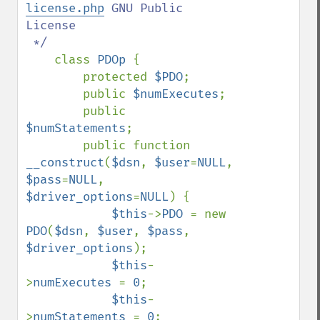
license.php
 GNU Public 
License

 */

class 
PDOp 
{

        protected 
$PDO
;

        public 
$numExecutes
;

        public 
$numStatements
;

        public function 
__construct
(
$dsn
, 
$user
=
NULL
, 
$pass
=
NULL
, 
$driver_options
=
NULL
) {

$this
->
PDO 
= new 
PDO
(
$dsn
, 
$user
, 
$pass
, 
$driver_options
);

$this
-
>
numExecutes 
= 
0
;

$this
-
>
numStatements 
= 
0
;
