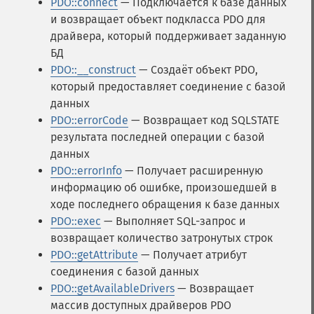
PDO::connect
— Подключается к базе данных
и возвращает объект подкласса PDO для
драйвера, который поддерживает заданную
БД
PDO::__construct
— Создаёт объект PDO,
который предоставляет соединение с базой
данных
PDO::errorCode
— Возвращает код SQLSTATE
результата последней операции с базой
данных
PDO::errorInfo
— Получает расширенную
информацию об ошибке, произошедшей в
ходе последнего обращения к базе данных
PDO::exec
— Выполняет SQL-запрос и
возвращает количество затронутых строк
PDO::getAttribute
— Получает атрибут
соединения с базой данных
PDO::getAvailableDrivers
— Возвращает
массив доступных драйверов PDO