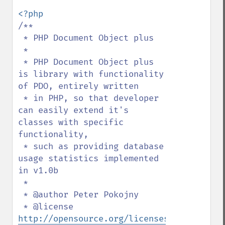
/**

 * PHP Document Object plus

 * 

 * PHP Document Object plus 
is library with functionality 
of PDO, entirely written

 * in PHP, so that developer 
can easily extend it's 
classes with specific 
functionality,

 * such as providing database 
usage statistics implemented 
in v1.0b

 * 

 * @author Peter Pokojny

 * @license 
http://opensource.org/licenses/gpl-