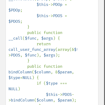
$this
->
PDOp 
= 
$PDOp
;

$this
->
PDOS 
= 
$PDOS
;

        }

        public function 
__call
(
$func
, 
$args
) {

            return 
call_user_func_array
(array(&
$this
-
>
PDOS
, 
$func
), 
$args
);

        }

        public function 
bindColumn
(
$column
, &
$param
, 
$type
=
NULL
) {

            if (
$type 
=== 
NULL
)

$this
->
PDOS
-
>
bindColumn
(
$column
, 
$param
);
