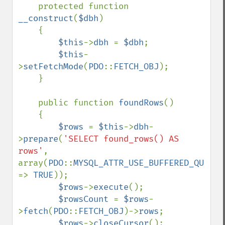
    protected function 
__construct
(
$dbh
)

    {

$this
->
dbh 
= 
$dbh
;

$this
-
>
setFetchMode
(
PDO
::
FETCH_OBJ
);

    }

    public function 
foundRows
()

    {

$rows 
= 
$this
->
dbh
-
>
prepare
(
'SELECT found_rows() AS 
rows'
, 
array(
PDO
::
MYSQL_ATTR_USE_BUFFERED_QUERY 
=> 
TRUE
));

$rows
->
execute
();

$rowsCount 
= 
$rows
-
>
fetch
(
PDO
::
FETCH_OBJ
)->
rows
;

$rows
->
closeCursor
();
