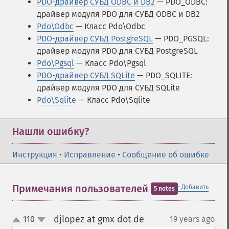
PDO-драйвер СУБД ODBC и DB2
— PDO_ODBC:
драйвер модуля PDO для СУБД ODBC и DB2
Pdo\Odbc
— Класс Pdo\Odbc
PDO-драйвер СУБД PostgreSQL
— PDO_PGSQL:
драйвер модуля PDO для СУБД PostgreSQL
Pdo\Pgsql
— Класс Pdo\Pgsql
PDO-драйвер СУБД SQLite
— PDO_SQLITE:
драйвер модуля PDO для СУБД SQLite
Pdo\Sqlite
— Класс Pdo\Sqlite
Нашли ошибку?
Инструкция
•
Исправление
•
Сообщение об ошибке
＋
Примечания пользователей
Добавить
5 notes
djlopez at gmx dot de
110
19 years ago
¶
up
down