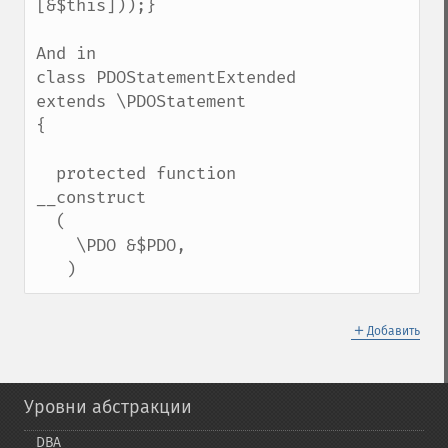
[&$this]));}

And in 

class PDOStatementExtended 
extends \PDOStatement

{

  protected function 
__construct

  (

    \PDO &$PDO,

   )
＋
Добавить
Уровни абстракции
DBA