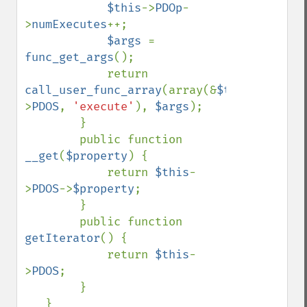
$this
->
PDOp
-
>
numExecutes
++;

$args 
= 
func_get_args
();

            return 
call_user_func_array
(array(&
$this
-
>
PDOS
, 
'execute'
), 
$args
);

        }

        public function 
__get
(
$property
) {

            return 
$this
-
>
PDOS
->
$property
;

        }

        public function 
getIterator
() {

            return 
$this
-
>
PDOS
;

        }
