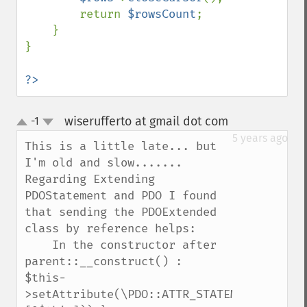
        return 
$rowsCount
;

    }

}

?>
wiserufferto at gmail dot com
-1
¶
up
down
5 years ago
This is a little late... but 
I'm old and slow.......

Regarding Extending 
PDOStatement and PDO I found 
that sending the PDOExtended 
class by reference helps:

    In the constructor after 
parent::__construct() :

$this-
>setAttribute(\PDO::ATTR_STATEMENT_CLASS,