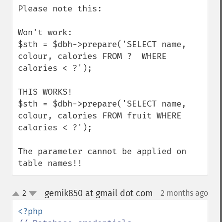
Please note this:

Won't work:

$sth = $dbh->prepare('SELECT name, 
colour, calories FROM ?  WHERE 
calories < ?');

THIS WORKS!

$sth = $dbh->prepare('SELECT name, 
colour, calories FROM fruit WHERE 
calories < ?');

The parameter cannot be applied on 
table names!!
gemik850 at gmail dot com
2
2 months ago
¶
up
down