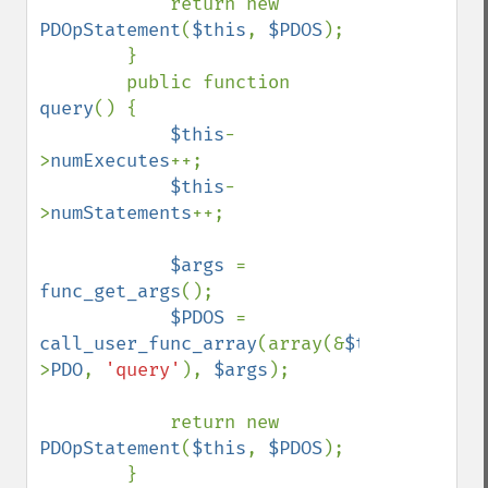
            return new 
PDOpStatement
(
$this
, 
$PDOS
);

        }

        public function 
query
() {

$this
-
>
numExecutes
++;

$this
-
>
numStatements
++;

$args 
= 
func_get_args
();

$PDOS 
= 
call_user_func_array
(array(&
$this
-
>
PDO
, 
'query'
), 
$args
);

            return new 
PDOpStatement
(
$this
, 
$PDOS
);

        }
