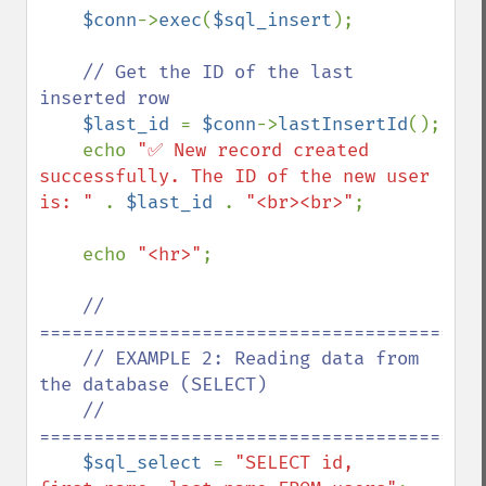
$conn
->
exec
(
$sql_insert
);

// Get the ID of the last 
inserted row

$last_id 
= 
$conn
->
lastInsertId
();

    echo 
"✅ New record created 
successfully. The ID of the new user 
is: " 
. 
$last_id 
. 
"<br><br>"
;

    echo 
"<hr>"
;

// 
==========================================
    // EXAMPLE 2: Reading data from 
the database (SELECT)

    // 
==========================================
$sql_select 
= 
"SELECT id, 