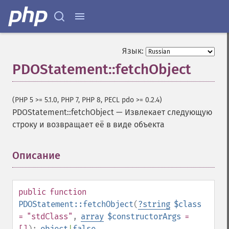
Язык:
PDOStatement::fetchObject
(PHP 5 >= 5.1.0, PHP 7, PHP 8, PECL pdo >= 0.2.4)
PDOStatement::fetchObject
—
Извлекает следующую
строку и возвращает её в виде объекта
Описание
¶
public
function
PDOStatement::fetchObject
(
?
string
$class
= "stdClass"
,
array
$constructorArgs
=
[]
):
object
|
false