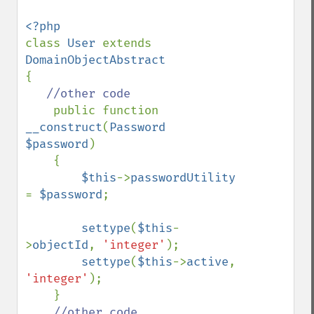
class 
User 
extends 
{

//other code

public function 
__construct
(
Password 
$password
)

    {

$this
->
passwordUtility 
= 
$password
;

settype
(
$this
-
>
objectId
, 
'integer'
);

settype
(
$this
->
active
, 
'integer'
);

    }
