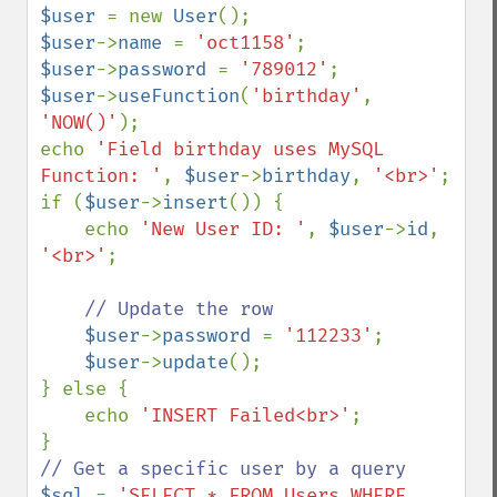
$user 
= new 
User
$user
->
name 
= 
'oct1158'
$user
->
password 
= 
'789012'
$user
->
useFunction
(
'birthday'
, 
'NOW()'
);

echo 
'Field birthday uses MySQL 
Function: '
, 
$user
->
birthday
, 
'<br>'
;

if (
$user
->
insert
()) {

    echo 
'New User ID: '
, 
$user
->
id
, 
'<br>'
;

// Update the row

$user
->
password 
= 
'112233'
;

$user
->
update
();

} else {

    echo 
'INSERT Failed<br>'
;

$sql 
= 
'SELECT * FROM Users WHERE 