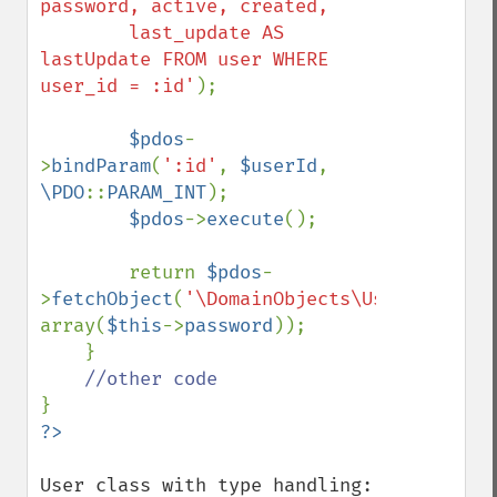
password, active, created, 

        last_update AS 
lastUpdate FROM user WHERE 
user_id = :id'
);

$pdos
-
>
bindParam
(
':id'
, 
$userId
, 
\PDO
::
PARAM_INT
);

$pdos
->
execute
();

        return 
$pdos
-
>
fetchObject
(
'\DomainObjects\User'
, 
array(
$this
->
password
));

    }

User class with type handling:
