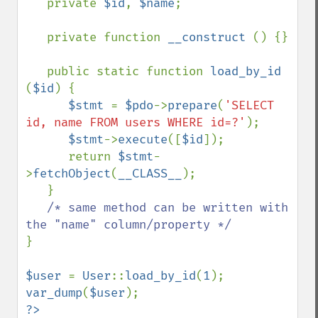
private 
$id
, 
$name
;

   private function 
__construct 
() {}

   public static function 
load_by_id 
(
$id
) {

$stmt 
= 
$pdo
->
prepare
(
'SELECT 
id, name FROM users WHERE id=?'
);

$stmt
->
execute
([
$id
]);

      return 
$stmt
-
>
fetchObject
(
__CLASS__
);

   }

/* same method can be written with 
}

$user 
= 
User
::
load_by_id
(
1
var_dump
(
$user