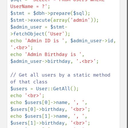
UserName = ?'
$stmt 
= 
$dbh
->
prepare
(
$sql
$stmt
->
execute
(array(
'admin'
$admin_user 
= 
$stmt
-
>
fetchObject
(
'User'
);

echo 
'Admin ID is '
, 
$admin_user
->
id
, 
'.<br>'
;

echo 
'Admin Birthday is '
, 
$admin_user
->
birthday
, 
'.<br>'
;

// Get all users by a static method 
$users 
= 
User
::
GetAll
();

echo 
'<br>'
;

echo 
$users
[
0
]->
name
, 
', '
, 
$users
[
0
]->
birthday
, 
'<br>'
;

echo 
$users
[
1
]->
name
, 
', '
, 
$users
[
1
]->
birthday
, 
'<br>'
;
