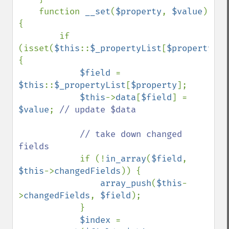
    function 
__set
(
$property
, 
$value
) 
{

        if 
(isset(
$this
::
$_propertyList
[
$property
])) 
{

$field 
= 
$this
::
$_propertyList
[
$property
];

$this
->
data
[
$field
] = 
$value
; 
// update $data

            // take down changed 
fields

if (!
in_array
(
$field
, 
$this
->
changedFields
)) {

array_push
(
$this
-
>
changedFields
, 
$field
);

            }

$index 
= 