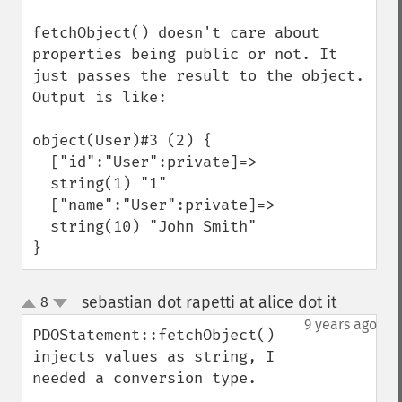
fetchObject() doesn't care about 
properties being public or not. It 
just passes the result to the object. 
Output is like:

object(User)#3 (2) {

  ["id":"User":private]=>

  string(1) "1"

  ["name":"User":private]=>

  string(10) "John Smith"

}
sebastian dot rapetti at alice dot it
8
¶
up
down
9 years ago
PDOStatement::fetchObject() 
injects values as string, I 
needed a conversion type.
