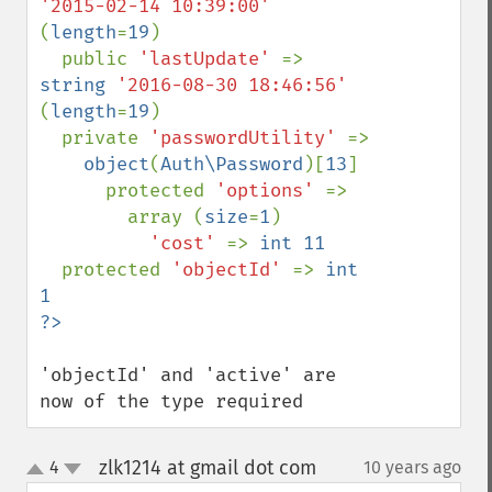
'2015-02-14 10:39:00' 
(
length
=
19
)

  public 
'lastUpdate' 
=> 
string 
'2016-08-30 18:46:56' 
(
length
=
19
)

  private 
'passwordUtility' 
=> 

object
(
Auth\Password
)[
13
]

      protected 
'options' 
=> 

        array (
size
=
1
)

'cost' 
=> 
int 11

protected 
'objectId' 
=> 
int 
1

'objectId' and 'active' are 
now of the type required
zlk1214 at gmail dot com
4
10 years ago
¶
up
down