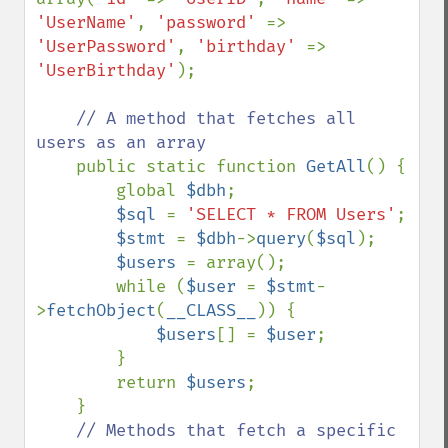
'UserName'
, 
'password' 
=> 
'UserPassword'
, 
'birthday' 
=> 
'UserBirthday'
);

// A method that fetches all 
users as an array

public static function 
GetAll
() {

        global 
$dbh
;

$sql 
= 
'SELECT * FROM Users'
;

$stmt 
= 
$dbh
->
query
(
$sql
);

$users 
= array();

        while (
$user 
= 
$stmt
-
>
fetchObject
(
__CLASS__
)) {

$users
[] = 
$user
;

        }

        return 
$users
;

    }

// Methods that fetch a specific 