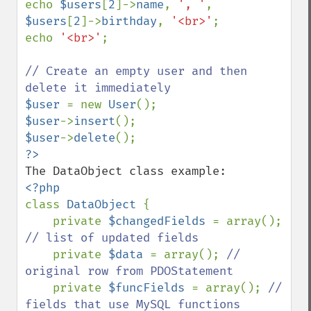
echo 
$users
[
2
]->
name
, 
', '
, 
$users
[
2
]->
birthday
, 
'<br>'
;

echo 
'<br>'
;

// Create an empty user and then 
$user 
= new 
User
$user
->
insert
$user
->
delete
class 
DataObject 
{

    private 
$changedFields 
= array(); 
// list of updated fields

private 
$data 
= array(); 
// 
original row from PDOStatement

private 
$funcFields 
= array(); 
// 
fields that use MySQL functions
