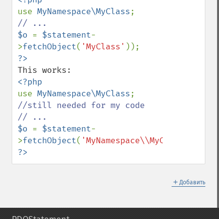
use 
MyNamespace\MyClass
$o 
= 
$statement
-
>
fetchObject
(
'MyClass'
use 
MyNamespace\MyClass
; 
//still needed for my code

$o 
= 
$statement
-
>
fetchObject
(
'MyNamespace\\MyClass'
?>
＋
Добавить