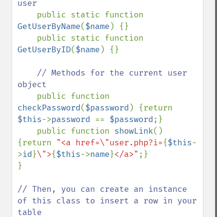
user

public static function 
GetUserByName
(
$name
) {}

    public static function 
GetUserByID
(
$name
) {}

// Methods for the current user 
object

public function 
checkPassword
(
$password
) {return 
$this
->
password 
== 
$password
;}

    public function 
showLink
() 
{return 
"<a href=\"user.php?i=
{
$this
-
>
id
}
\">
{
$this
->
name
}
</a>"
;}

}

// Then, you can create an instance 
of this class to insert a row in your 