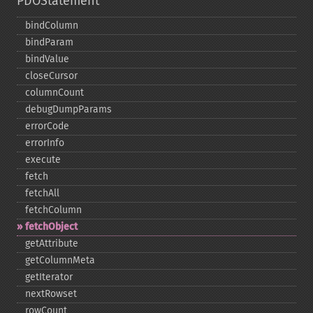
PDOStatement
bindColumn
bindParam
bindValue
closeCursor
columnCount
debugDumpParams
errorCode
errorInfo
execute
fetch
fetchAll
fetchColumn
fetchObject
getAttribute
getColumnMeta
getIterator
nextRowset
rowCount