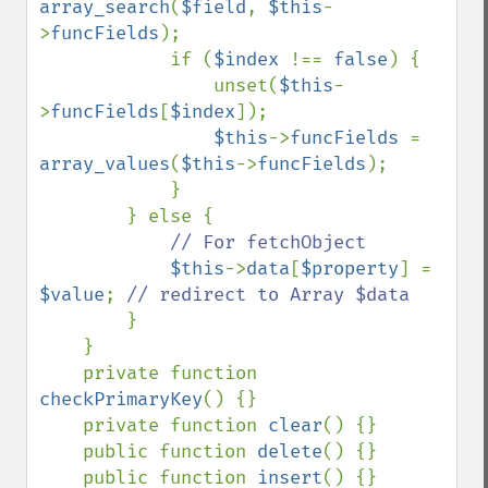
array_search
(
$field
, 
$this
-
>
funcFields
);

            if (
$index 
!== 
false
) {

                unset(
$this
-
>
funcFields
[
$index
]);

$this
->
funcFields 
= 
array_values
(
$this
->
funcFields
);

            }

        } else {

// For fetchObject

$this
->
data
[
$property
] = 
$value
; 
// redirect to Array $data

}

    }

    private function 
checkPrimaryKey
() {}

    private function 
clear
() {}

    public function 
delete
() {}

    public function 
insert
() {}
