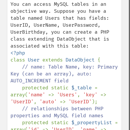
You can access MySQL tables in an 
objective way. Suppose you have a 
table named Users that has fields: 
UserID, UserName, UserPassword, 
UserBirthday, you can create a PHP 
class extending DataObject that is 
class 
User 
extends 
DataObject 
{

// name: Table Name, key: Primary 
Key (can be an array), auto: 
AUTO_INCREMENT field

protected static 
$_table 
= 
array(
'name' 
=> 
'Users'
, 
'key' 
=> 
'UserID'
, 
'auto' 
=> 
'UserID'
);

// relationships between PHP 
properties and MySQL field names

protected static 
$_propertyList 
= 
array(
'id' 
=> 
'UserID'
, 
'name' 
=> 