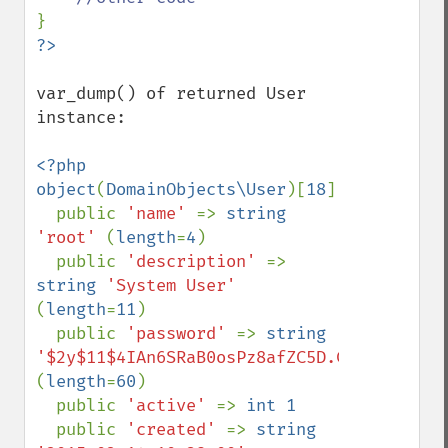
var_dump() of returned User 
instance:

<?php

object
(
DomainObjects\User
)[
18
]

  public 
'name' 
=> 
string 
'root' 
(
length
=
4
)

  public 
'description' 
=> 
string 
'System User' 
(
length
=
11
)

  public 
'password' 
=> 
string 
(
length
=
60
)

  public 
'active' 
=> 
int 1

public 
'created' 
=> 
string 