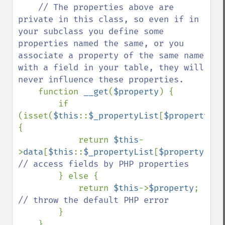
    // The properties above are 
private in this class, so even if in 
your subclass you define some 
properties named the same, or you 
associate a property of the same name 
with a field in your table, they will 
never influence these properties.

function 
__get
(
$property
) {

        if 
(isset(
$this
::
$_propertyList
[
$property
])) 
{

            return 
$this
-
>
data
[
$this
::
$_propertyList
[
$property
]]; 
// access fields by PHP properties

} else {

            return 
$this
->
$property
; 
// throw the default PHP error

}

    }
