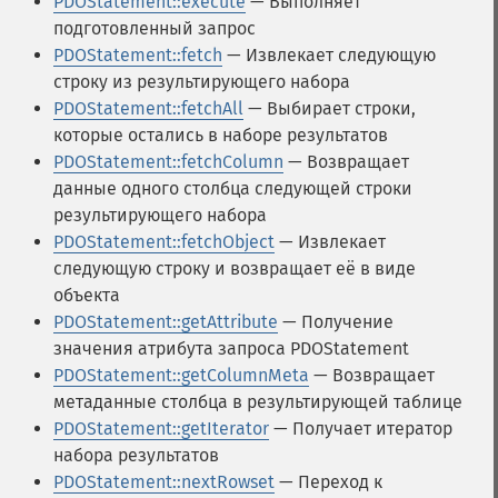
PDOStatement::execute
— Выполняет
подготовленный запрос
PDOStatement::fetch
— Извлекает следующую
строку из результирующего набора
PDOStatement::fetchAll
— Выбирает строки,
которые остались в наборе результатов
PDOStatement::fetchColumn
— Возвращает
данные одного столбца следующей строки
результирующего набора
PDOStatement::fetchObject
— Извлекает
следующую строку и возвращает её в виде
объекта
PDOStatement::getAttribute
— Получение
значения атрибута запроса PDOStatement
PDOStatement::getColumnMeta
— Возвращает
метаданные столбца в результирующей таблице
PDOStatement::getIterator
— Получает итератор
набора результатов
PDOStatement::nextRowset
— Переход к