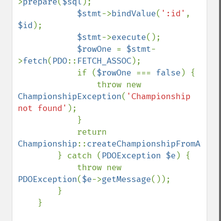
>
prepare
(
$sql
);

$stmt
->
bindValue
(
':id'
, 
$id
);

$stmt
->
execute
();

$rowOne 
= 
$stmt
-
>
fetch
(
PDO
::
FETCH_ASSOC
);

            if (
$rowOne 
=== 
false
) {

                throw new 
ChampionshipException
(
'Championship 
not found'
);

            }

            return 
Championship
::
createChampionshipFromArray
        } catch (
PDOException $e
) {

            throw new 
PDOException
(
$e
->
getMessage
());

        }

    }
