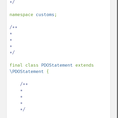
*/

namespace 
customs
;

/**

*

*

*

*/

final class 
PDOStatement 
extends 
\PDOStatement 
{

/**

    *

    *

    *

    */
