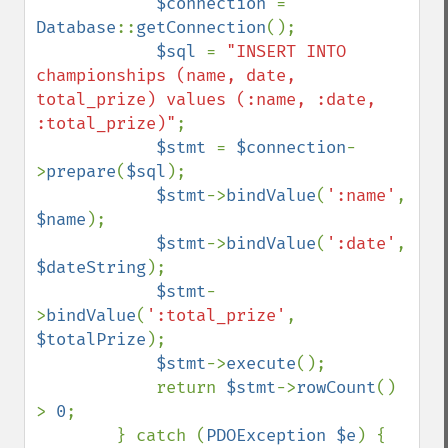
$connection 
= 
Database
::
getConnection
();

$sql 
= 
"INSERT INTO 
championships (name, date, 
total_prize) values (:name, :date, 
:total_prize)"
;

$stmt 
= 
$connection
-
>
prepare
(
$sql
);

$stmt
->
bindValue
(
':name'
, 
$name
);

$stmt
->
bindValue
(
':date'
, 
$dateString
);

$stmt
-
>
bindValue
(
':total_prize'
, 
$totalPrize
);

$stmt
->
execute
();

            return 
$stmt
->
rowCount
() 
> 
0
;

        } catch (
PDOException $e
) {
