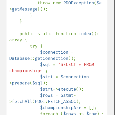
           throw new 
PDOException
(
$e
-
>
getMessage
());

        }

    }

    public static function 
index
(): 
array {

        try {

$connection 
= 
Database
::
getConnection
();

$sql 
= 
'SELECT * FROM 
championships'
;

$stmt 
= 
$connection
-
>
prepare
(
$sql
);

$stmt
->
execute
();

$rows 
= 
$stmt
-
>
fetchAll
(
PDO
::
FETCH_ASSOC
);

$championshipArr 
= [];

            foreach (
$rows 
as 
$row
) {
