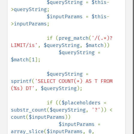
$queryString 
= 
$this
-
>
queryString
;

$inputParams 
= 
$this
-
>
inputParams
;

            if (
preg_match
(
'/(.*)?
LIMIT/is'
, 
$queryString
, 
$match
))

$queryString 
= 
$match
[
1
];

$queryString 
= 
sprintf
(
'SELECT COUNT(*) AS T FROM 
(%s) DT'
, 
$queryString
);

            if ((
$placeholders 
= 
substr_count
(
$queryString
, 
'?'
)) < 
count
(
$inputParams
))

$inputParams 
= 
array_slice
(
$inputParams
, 
0
, 