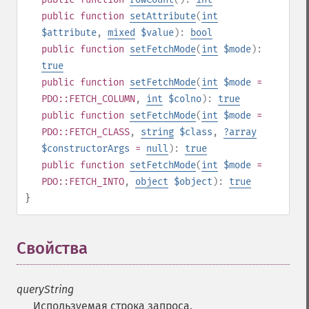
public
function
setAttribute
(
int
$attribute
,
mixed
$value
):
bool
public
function
setFetchMode
(
int
$mode
):
true
public
function
setFetchMode
(
int
$mode
=
PDO::FETCH_COLUMN
,
int
$colno
):
true
public
function
setFetchMode
(
int
$mode
=
PDO::FETCH_CLASS
,
string
$class
,
?
array
$constructorArgs
=
null
):
true
public
function
setFetchMode
(
int
$mode
=
PDO::FETCH_INTO
,
object
$object
):
true
}
Свойства
¶
queryString
Используемая строка запроса.