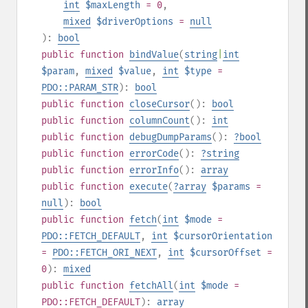
int
$maxLength
= 0
,
mixed
$driverOptions
=
null
):
bool
public
function
bindValue
(
string
|
int
$param
,
mixed
$value
,
int
$type
=
PDO::PARAM_STR
):
bool
public
function
closeCursor
():
bool
public
function
columnCount
():
int
public
function
debugDumpParams
():
?
bool
public
function
errorCode
():
?
string
public
function
errorInfo
():
array
public
function
execute
(
?
array
$params
=
null
):
bool
public
function
fetch
(
int
$mode
=
PDO::FETCH_DEFAULT
,
int
$cursorOrientation
=
PDO::FETCH_ORI_NEXT
,
int
$cursorOffset
=
0
):
mixed
public
function
fetchAll
(
int
$mode
=
PDO::FETCH_DEFAULT
):
array