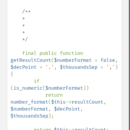
/**

    *

    *

    *

    */

final public function 
getResultCount
(
$numberFormat 
= 
false
, 
$decPoint 
= 
'.'
, 
$thousandsSep 
= 
','
) 
{

        if 
(
is_numeric
(
$numberFormat
))

            return 
number_format
(
$this
->
resultCount
, 
$numberFormat
, 
$decPoint
, 
$thousandsSep
);

        return 
$this
->
resultCount
;
