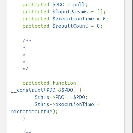
protected 
$PDO 
= 
null
;

    protected 
$inputParams 
= [];

    protected 
$executionTime 
= 
0
;

    protected 
$resultCount 
= 
0
;

/**

    *

    *

    *

    */

protected function 
__construct
(
PDO 
&
$PDO
) {

$this
->
PDO 
= 
$PDO
;

$this
->
executionTime 
= 
microtime
(
true
);

    }

/**
