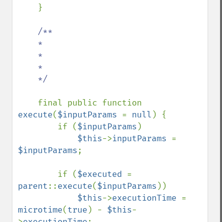
    }

/**

    *

    *

    *

    */

final public function 
execute
(
$inputParams 
= 
null
) {

        if (
$inputParams
)

$this
->
inputParams 
= 
$inputParams
;

        if (
$executed 
= 
parent
::
execute
(
$inputParams
))

$this
->
executionTime 
= 
microtime
(
true
) - 
$this
-
>
executionTime
;
