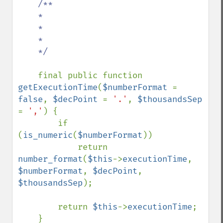
/**

    *

    *

    *

    */

final public function 
getExecutionTime
(
$numberFormat 
= 
false
, 
$decPoint 
= 
'.'
, 
$thousandsSep 
= 
','
) {

        if 
(
is_numeric
(
$numberFormat
))

            return 
number_format
(
$this
->
executionTime
, 
$numberFormat
, 
$decPoint
, 
$thousandsSep
);

        return 
$this
->
executionTime
;

    }
