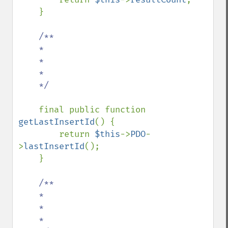
    }

/**

    *

    *

    *

    */

final public function 
getLastInsertId
() {

        return 
$this
->
PDO
-
>
lastInsertId
();

    }

/**

    *

    *

    *
