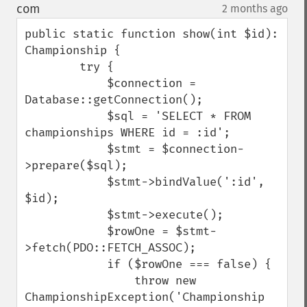
down
com
2 months ago
¶
public static function show(int $id): 
Championship {

        try {

            $connection = 
Database::getConnection();

            $sql = 'SELECT * FROM 
championships WHERE id = :id';

            $stmt = $connection-
>prepare($sql);

            $stmt->bindValue(':id', 
$id);

            $stmt->execute();

            $rowOne = $stmt-
>fetch(PDO::FETCH_ASSOC);

            if ($rowOne === false) {

                throw new 
ChampionshipException('Championship 