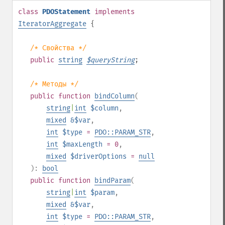
class
PDOStatement
implements
IteratorAggregate
{
/* Свойства */
public
string
$
queryString
;
/* Методы */
public
function
bindColumn
(
string
|
int
$column
,
mixed
&$var
,
int
$type
=
PDO::PARAM_STR
,
int
$maxLength
= 0
,
mixed
$driverOptions
=
null
):
bool
public
function
bindParam
(
string
|
int
$param
,
mixed
&$var
,
int
$type
=
PDO::PARAM_STR
,