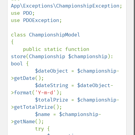
App\Exceptions\ChampionshipException
;

use 
PDO
;

use 
PDOException
;

class 
{

    public static function 
store
(
Championship $championship
): 
bool 
{

$dateObject 
= 
$championship
-
>
getDate
();

$dateString 
= 
$dateObject
-
>
format
(
'Y-m-d'
);

$totalPrize 
= 
$championship
-
>
getTotalPrize
();

$name 
= 
$championship
-
>
getName
();

        try {
