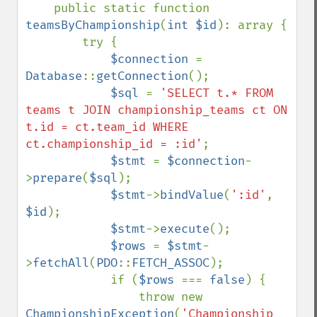
    public static function 
teamsByChampionship
(
int $id
): array {

        try {

$connection 
= 
Database
::
getConnection
();

$sql 
= 
'SELECT t.* FROM 
teams t JOIN championship_teams ct ON 
t.id = ct.team_id WHERE 
ct.championship_id = :id'
;

$stmt 
= 
$connection
-
>
prepare
(
$sql
);

$stmt
->
bindValue
(
':id'
, 
$id
);

$stmt
->
execute
();

$rows 
= 
$stmt
-
>
fetchAll
(
PDO
::
FETCH_ASSOC
);

            if (
$rows 
=== 
false
) {

                throw new 
ChampionshipException
(
'Championship 