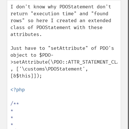
down
I don't know why PDOStatement don't 
return "execution time" and "found 
rows" so here I created an extended 
class of PDOStatement with these 
attributes.

Just have to "setAttribute" of PDO's 
object to $PDO-
>setAttribute(\PDO::ATTR_STATEMENT_CLASS 
, ['\customs\PDOStatement', 
[&$this]]);

<?php

/**

*

*

*
