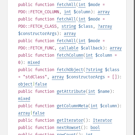
public
function
fetchAll
(
int
$mode
=
PDO::FETCH_COLUMN
,
int
$column
):
array
public
function
fetchAll
(
int
$mode
=
PDO::FETCH_CLASS
,
string
$class
,
?
array
$constructorArgs
):
array
public
function
fetchAll
(
int
$mode
=
PDO::FETCH_FUNC
,
callable
$callback
):
array
public
function
fetchColumn
(
int
$column
=
0
):
mixed
public
function
fetchObject
(
?
string
$class
= "stdClass"
,
array
$constructorArgs
= []
):
object
|
false
public
function
getAttribute
(
int
$name
):
mixed
public
function
getColumnMeta
(
int
$column
):
array
|
false
public
function
getIterator
():
Iterator
public
function
nextRowset
():
bool
public
function
rowCount
():
int