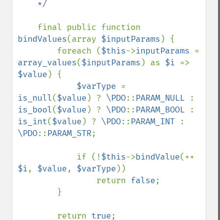
    */

final public function 
bindValues
(array 
$inputParams
) {

        foreach (
$this
->
inputParams 
= 
array_values
(
$inputParams
) as 
$i 
=> 
$value
) {

$varType 
= 
is_null
(
$value
) ? 
\PDO
::
PARAM_NULL 
: 
is_bool
(
$value
) ? 
\PDO
::
PARAM_BOOL 
: 
is_int
(
$value
) ? 
\PDO
::
PARAM_INT 
: 
\PDO
::
PARAM_STR
;

            if (!
$this
->
bindValue
(++ 
$i
, 
$value
, 
$varType
))

                return 
false
;

        }

        return 
true
;
