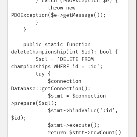
        } catch (PDOException $e) {

            throw new 
PDOException($e->getMessage());

        }

    }

    public static function 
deleteChampionship(int $id): bool {

        $sql = 'DELETE FROM 
championships WHERE id = :id';

        try {

            $connection = 
Database::getConnection();

            $stmt = $connection-
>prepare($sql);

            $stmt->bindValue(':id', 
$id);

            $stmt->execute();

            return $stmt->rowCount() 