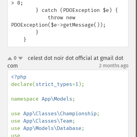
> 0;

        } catch (PDOException $e) {

            throw new 
PDOException($e->getMessage());

        }

    }
celest dot noir dot official at gmail dot
0
up
down
com
2 months ago
¶
declare(
strict_types
=
1
);

namespace 
App\Models
;

use 
App\Classes\Championship
;

use 
App\Classes\Team
;

use 
App\Models\Database
;

use 