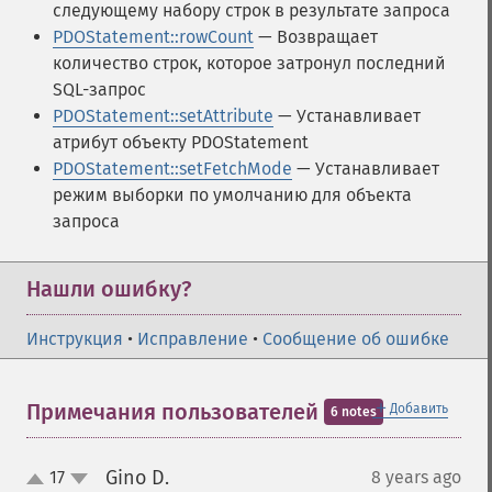
следующему набору строк в результате запроса
PDOStatement::rowCount
— Возвращает
количество строк, которое затронул последний
SQL-запрос
PDOStatement::setAttribute
— Устанавливает
атрибут объекту PDOStatement
PDOStatement::setFetchMode
— Устанавливает
режим выборки по умолчанию для объекта
запроса
Нашли ошибку?
Инструкция
•
Исправление
•
Сообщение об ошибке
＋
Примечания пользователей
Добавить
6 notes
Gino D.
17
8 years ago
¶
up