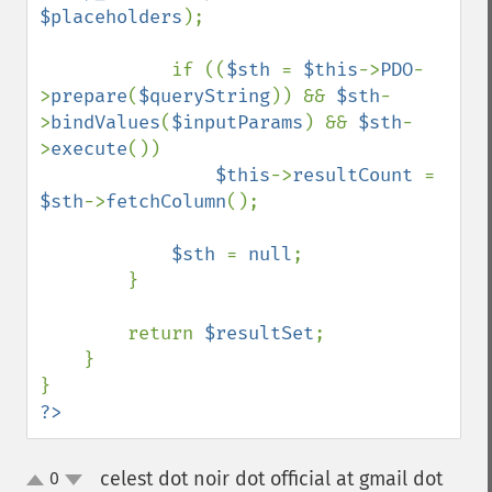
$placeholders
);

            if ((
$sth 
= 
$this
->
PDO
-
>
prepare
(
$queryString
)) && 
$sth
-
>
bindValues
(
$inputParams
) && 
$sth
-
>
execute
())

$this
->
resultCount 
= 
$sth
->
fetchColumn
();

$sth 
= 
null
;

        }

        return 
$resultSet
;

    }

?>
celest dot noir dot official at gmail dot
0
up