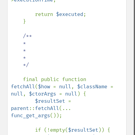
        return 
$executed
;

    }

/**

    *

    *

    *

    */

final public function 
fetchAll
(
$how 
= 
null
, 
$className 
= 
null
, 
$ctorArgs 
= 
null
) {

$resultSet 
= 
parent
::
fetchAll
(... 
func_get_args
());

        if (!empty(
$resultSet
)) {
