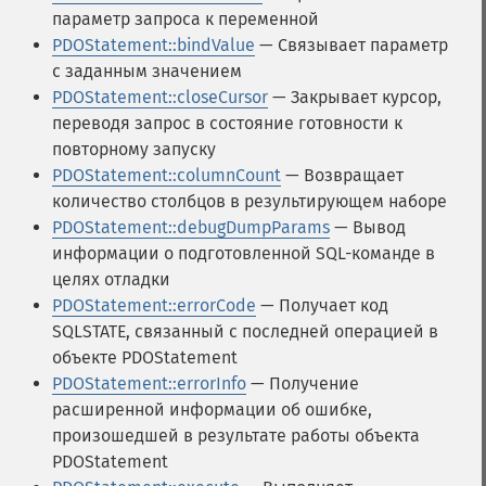
параметр запроса к переменной
PDOStatement::bindValue
— Связывает параметр
с заданным значением
PDOStatement::closeCursor
— Закрывает курсор,
переводя запрос в состояние готовности к
повторному запуску
PDOStatement::columnCount
— Возвращает
количество столбцов в результирующем наборе
PDOStatement::debugDumpParams
— Вывод
информации о подготовленной SQL-команде в
целях отладки
PDOStatement::errorCode
— Получает код
SQLSTATE, связанный с последней операцией в
объекте PDOStatement
PDOStatement::errorInfo
— Получение
расширенной информации об ошибке,
произошедшей в результате работы объекта
PDOStatement