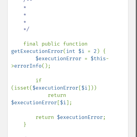
    *

    *

    *

    */

final public function 
getExecutionError
(
int $i 
= 
2
) {

$executionError 
= 
$this
-
>
errorInfo
();

        if 
(isset(
$executionError
[
$i
]))

            return 
$executionError
[
$i
];

        return 
$executionError
;

    }
