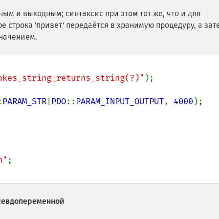
ым и выходным; синтаксис при этом тот же, что и для
 строка 'привет' передаётся в хранимую процедуру, а зат
значением.
akes_string_returns_string(?)"
:
PARAM_STR
|
PDO
::
PARAM_INPUT_OUTPUT
, 
4000
);

n"
севдопеременной