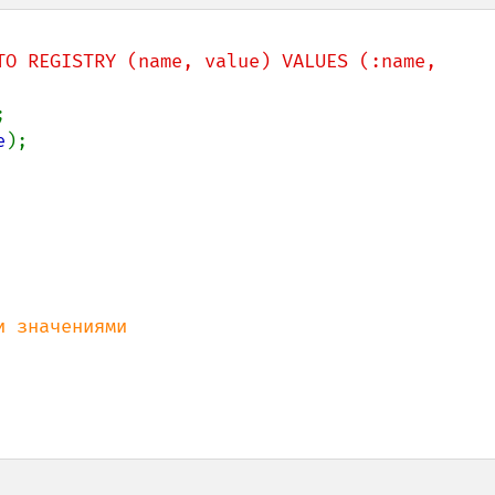
TO REGISTRY (name, value) VALUES (:name, 
e
);
