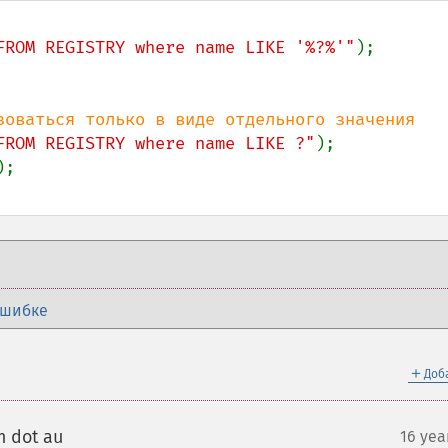
FROM REGISTRY where name LIKE '%?%'"
FROM REGISTRY where name LIKE ?"
ошибке
＋
Доб
 dot au
16 yea
¶