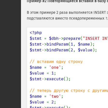
Пример #2 Повторяющиеся вставки в базу 
В этом примере 2 раза выполняется INSERT
подставляются вместо псевдопеременных
?
<?php

$stmt 
= 
$dbh
->
prepare
(
"INSERT IN
$stmt
->
bindParam
(
1
, 
$name
$stmt
->
bindParam
(
2
, 
$value
);

$name 
= 
'one'
$value 
= 
1
$stmt
->
execute
();

$name 
= 
'two'
$value 
= 
2
$stmt
->
execute