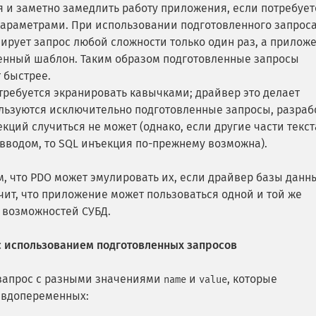
 и заметно замедлить работу приложения, если потребует
параметрами. При использовании подготовленного запрос
рует запрос любой сложности только один раз, а прилож
ленный шаблон. Таким образом подготовленные запросы
 быстрее.
требуется экранировать кавычками; драйвер это делает
льзуются исключительно подготовленные запросы, разраб
кций случиться не может (однако, если другие части текст
вводом, то SQL инъекция по-прежнему возможна).
, что PDO может эмулировать их, если драйвер базы данн
чит, что приложение может пользоваться одной и той же
 возможностей СУБД.
с использованием подготовленных запросов
 запрос с разными значениями
и
, которые
name
value
евдопеременных: