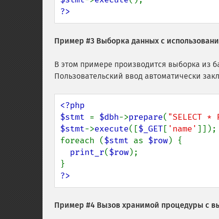
?>
Пример #3 Выборка данных с использовани
В этом примере производится выборка из б
Пользовательский ввод автоматически закл
<?php

$stmt 
= 
$dbh
->
prepare
(
"SELECT * 
$stmt
->
execute
([
$_GET
[
'name'
]]);

foreach (
$stmt 
as 
$row
) {

print_r
(
$row
);

?>
Пример #4 Вызов хранимой процедуры с 