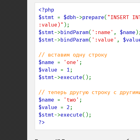
<?php

$stmt 
= 
$dbh
->
prepare
(
"INSERT IN
:value)"
$stmt
->
bindParam
(
':name'
, 
$name
$stmt
->
bindParam
(
':value'
, 
$valu
$name 
= 
'one'
$value 
= 
1
$stmt
->
execute
();

$name 
= 
'two'
$value 
= 
2
$stmt
->
execute
?>