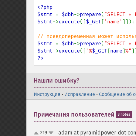
<?php

$stmt 
= 
$dbh
->
prepare
(
"SELECT * 
$stmt
->
execute
([
$_GET
[
'name'
]]);

$stmt 
= 
$dbh
->
prepare
(
"SELECT * 
$stmt
->
execute
([
"%
$_GET
[
name
]
%"
?>
Нашли ошибку?
Инструкция
•
Исправление
•
Сообщение об 
Примечания пользователей
3 notes
adam at pyramidpower dot com
219
up