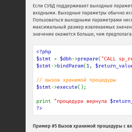
Если СУБД поддерживает выходные парамет
входными. Выходные параметры обычно исп
Пользоваться выходными параметрами неско
максимальный размер извлекаемых значени
значение окажется больше, чем предполага
<?php

$stmt 
= 
$dbh
->
prepare
(
"CALL sp_r
$stmt
->
bindParam
(
1
, 
$return_valu
$stmt
->
execute
();

print 
"процедура вернула 
$return
?>
Пример #5 Вызов хранимой процедуры с 