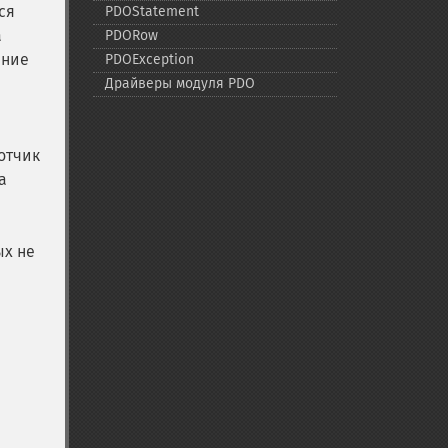
ся
PDOStatement
а
PDORow
ение
PDOException
Драйверы модуля PDO
отчик
а
ых не