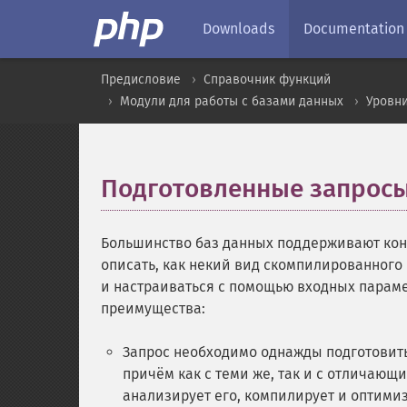
Downloads
Documentation
Предисловие
Справочник функций
Модули для работы с базами данных
Уровни
Подготовленные запрос
Большинство баз данных поддерживают конц
описать, как некий вид скомпилированного
и настраиваться с помощью входных параме
преимущества:
Запрос необходимо однажды подготовить 
причём как с теми же, так и с отличающ
анализирует его, компилирует и оптимиз