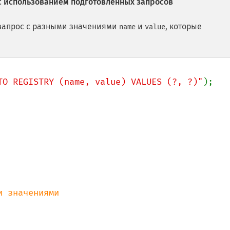
с использованием подготовленных запросов
 запрос с разными значениями
и
, которые
name
value
.
TO REGISTRY (name, value) VALUES (?, ?)"