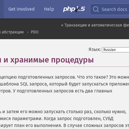
Get Involved
Help
Search docs
« Транзакции и автоматическая ф
 абстракции
PDO
Язык:
ы и хранимые процедуры
¶
епцию подготовленных запросов. Что это такое? Это мож
 шаблона SQL запроса, который будет запускаться прилож
тров. У подготовленных запросов есть два главных
и затем его можно запускать столько раз, сколько нужно,
имися параметрами. Когда запрос подготовлен, СУБД
ирует план его выполнения. В случае сложных запросов э