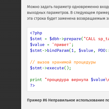
Можно задать параметр одновременно входн
выходных параметров. В следующем примере
эта строка будет заменена возвращаемым 
<?php

$stmt 
= 
$dbh
->
prepare
(
"CALL sp_t
$value 
= 
'привет'
$stmt
->
bindParam
(
1
, 
$value
, 
PDO
:
$stmt
->
execute
();

print 
"процедура вернула 
$value
\
?>
Пример #6 Неправильное использование п