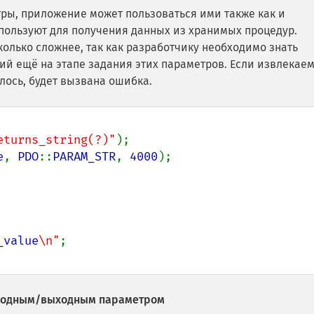
ры, приложение может пользоваться ими также как и
ользуют для получения данных из хранимых процедур.
лько сложнее, так как разработчику необходимо знать
й ещё на этапе задания этих параметров. Если извлекае
лось, будет вызвана ошибка.
eturns_string(?)"
e
, 
PDO
::
PARAM_STR
, 
4000
);

_value
\n"
входным/выходным параметром