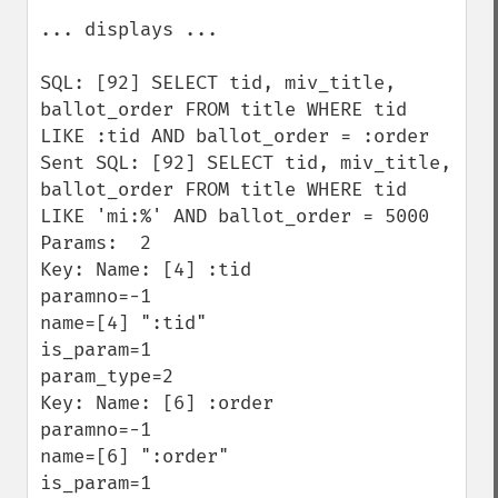
... displays ...

SQL: [92] SELECT tid, miv_title, 
ballot_order FROM title WHERE tid 
LIKE :tid AND ballot_order = :order

Sent SQL: [92] SELECT tid, miv_title, 
ballot_order FROM title WHERE tid 
LIKE 'mi:%' AND ballot_order = 5000

Params:  2

Key: Name: [4] :tid

paramno=-1

name=[4] ":tid"

is_param=1

param_type=2

Key: Name: [6] :order

paramno=-1

name=[6] ":order"

is_param=1
