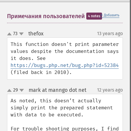
＋
Примечания пользователей
Добавить
4 notes
thefox
73
13 years ago
¶
up
down
This function doesn't print parameter 
values despite the documentation says 
it does. See 
https://bugs.php.net/bug.php?id=52384
(filed back in 2010).
mark at manngo dot net
29
12 years ago
¶
up
down
As noted, this doesn’t actually 
simply print the prepared statement 
with data to be executed.

For trouble shooting purposes, I find 