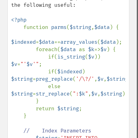
the following useful:

<?php

function 
parms
(
$string
,
$data
) {

$indexed
=
$data
==
array_values
(
$data
);

        foreach(
$data 
as 
$k
=>
$v
) {

            if(
is_string
(
$v
)) 
$v
=
"'
$v
'"
;

            if(
$indexed
) 
$string
=
preg_replace
(
'/\?/'
,
$v
,
$string
,
1
)
            else 
$string
=
str_replace
(
":
$k
"
,
$v
,
$string
);

        }

        return 
$string
;

    }

//    Index Parameters
