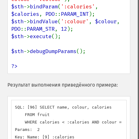
$sth
->
bindParam
(
':calories'
, 
$calories
, 
PDO
::
PARAM_INT
$sth
->
bindValue
(
':colour'
, 
$colour
, 
PDO
::
PARAM_STR
, 
12
$sth
->
execute
();

$sth
->
debugDumpParams
();

?>
Результат выполнения приведённого примера:
SQL: [96] SELECT name, colour, calories

    FROM fruit

    WHERE calories < :calories AND colour = :colou
Params:  2

Key: Name: [9] :calories
