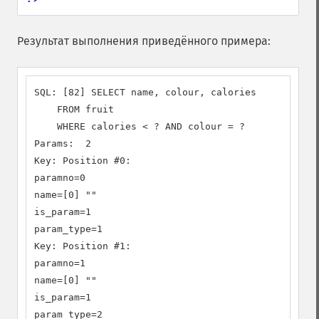
Результат выполнения приведённого примера:
SQL: [82] SELECT name, colour, calories

    FROM fruit

    WHERE calories < ? AND colour = ?

Params:  2

Key: Position #0:

paramno=0

name=[0] ""

is_param=1

param_type=1

Key: Position #1:

paramno=1

name=[0] ""

is_param=1

param_type=2