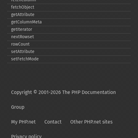
fetchObject
getAttribute
getColumnMeta
getIterator
nextRowset
rowCount
setAttribute
setFetchMode
Copyright © 2001-2026 The PHP Documentation
Group
My PHP.net
Contact
Other PHP.net sites
Privacy policy