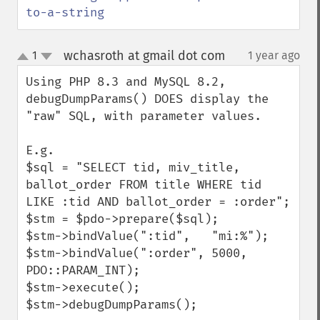
to-a-string
wchasroth at gmail dot com
1
1 year ago
¶
up
down
Using PHP 8.3 and MySQL 8.2, 
debugDumpParams() DOES display the 
"raw" SQL, with parameter values.

E.g. 

$sql = "SELECT tid, miv_title, 
ballot_order FROM title WHERE tid 
LIKE :tid AND ballot_order = :order";

$stm = $pdo->prepare($sql);

$stm->bindValue(":tid",   "mi:%");

$stm->bindValue(":order", 5000, 
PDO::PARAM_INT);

$stm->execute();

$stm->debugDumpParams();
