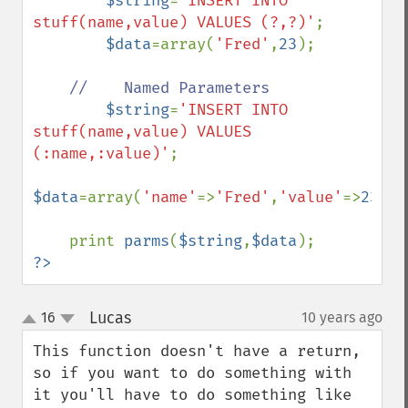
$string
=
'INSERT INTO 
stuff(name,value) VALUES (?,?)'
;

$data
=array(
'Fred'
,
23
);

//    Named Parameters

$string
=
'INSERT INTO 
stuff(name,value) VALUES 
(:name,:value)'
;

$data
=array(
'name'
=>
'Fred'
,
'value'
=>
23
);

    print 
parms
(
$string
,
$data
?>
Lucas
16
10 years ago
¶
up
down
This function doesn't have a return, 
so if you want to do something with 
it you'll have to do something like
