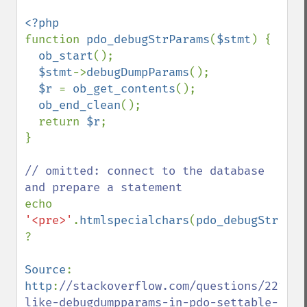
function 
pdo_debugStrParams
(
$stmt
) {

ob_start
();

$stmt
->
debugDumpParams
();

$r 
= 
ob_get_contents
();

ob_end_clean
();

  return 
$r
;

}

// omitted: connect to the database 
echo 
'<pre>'
.
htmlspecialchars
(
pdo_debugStrPara
?

Source
: 
http
:
//stackoverflow.com/questions/221573
like-debugdumpparams-in-pdo-settable-