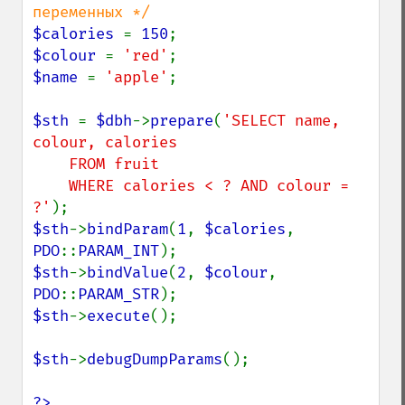
$calories 
= 
150
$colour 
= 
'red'
$name 
= 
'apple'
;

$sth 
= 
$dbh
->
prepare
(
'SELECT name, 
colour, calories

    FROM fruit

    WHERE calories < ? AND colour = 
?'
$sth
->
bindParam
(
1
, 
$calories
, 
PDO
::
PARAM_INT
$sth
->
bindValue
(
2
, 
$colour
, 
PDO
::
PARAM_STR
$sth
->
execute
();

$sth
->
debugDumpParams
();

?>