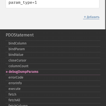
param_type=1
＋
Добавить
PDOStatement
bindColumn
bindParam
bindValue
closeCursor
columnCount
debugDumpParams
errorCode
errorInfo
execute
fetch
fetchAll
fetchColumn