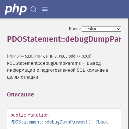
Язык:
PDOStatement::debugDumpPara
(PHP 5 >= 5.1.0, PHP 7, PHP 8, PECL pdo >= 0.9.0)
PDOStatement::debugDumpParams
—
Вывод
информации о подготовленной SQL-команде в
целях отладки
Описание
¶
public
function
PDOStatement::debugDumpParams
():
?
bool