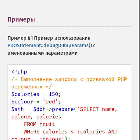
Примеры
¶
Пример #1 Пример использования
PDOStatement::debugDumpParams()
с
именованными параметрами
/* Выполнение запроса с привязкой PHP 
$calories 
= 
150
$colour 
= 
'red'
$sth 
= 
$dbh
->
prepare
(
'SELECT name, 
colour, calories

    FROM fruit

    WHERE calories < :calories AND 
colour = :colour'