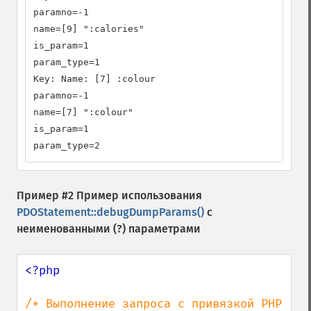
paramno=-1

name=[9] ":calories"

is_param=1

param_type=1

Key: Name: [7] :colour

paramno=-1

name=[7] ":colour"

is_param=1

param_type=2
Пример #2 Пример использования
PDOStatement::debugDumpParams()
с
неименованными (?) параметрами
<?php

/* Выполнение запроса с привязкой PHP 