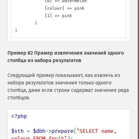
            [0] => watermelon

            [colour] => pink

            [1] => pink

        )

)
Пример #2 Пример извлечения значений одного
столбца из набора результатов
Следующий пример показывает, как извлечь из
набора результатов значения только одного
столбца, даже если строки содержат значения ряда
столбцов.
<?php

$sth 
= 
$dbh
->
prepare
(
"SELECT name, 
colour FROM fruit"