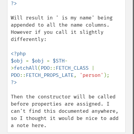
Will result in ' is my name' being 
appended to all the name columns. 
However if you call it slightly 
differently:

<?php

$obj 
= 
$obj 
= 
$STH
-
>
fetchAll
(
PDO
::
FETCH_CLASS 
| 
PDO
::
FETCH_PROPS_LATE
, 
'person'
Then the constructor will be called 
before properties are assigned. I 
can't find this documented anywhere, 
so I thought it would be nice to add 
a note here.