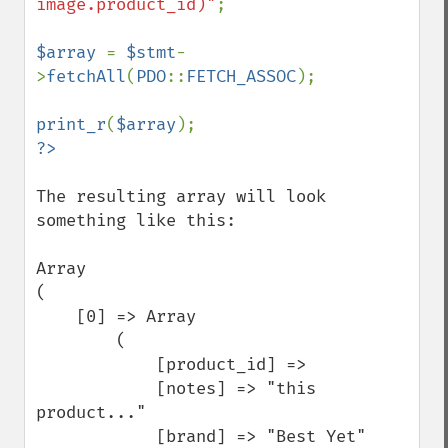
image.product_id)"
;

$array 
= 
$stmt
-
>
fetchAll
(
PDO
::
FETCH_ASSOC
);

print_r
(
$array
The resulting array will look 
something like this:

Array

(

    [0] => Array

        (

            [product_id] => 

            [notes] => "this 
product..."

            [brand] => "Best Yet"
