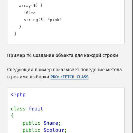
  array(1) {

    [0]=>

    string(5) "pink"

  }

}
Пример #4 Создание объекта для каждой строки
Следующий пример показывает поведение метода
в режиме выборки
.
PDO::FETCH_CLASS
<?php

class 
{

    public 
$name
;

    public 
$colour
;
