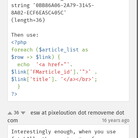
string '0BB86A06-2A79-3145-
8A02-ECF6EA5C405C' 
(length=36)

foreach (
$article_list 
as 
$row 
=> 
$link
) {

  echo  
'<a href="'
.  
$link
[
'FMarticle_id'
].
'">' 
. 
$link
[
'title'
]. 
'</a></br>'
;

?>
esw at pixeloution dot removeme dot
36
up
down
com
16 years ago
¶
Interestingly enough, when you use 