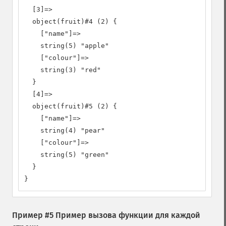
  [3]=>

  object(fruit)#4 (2) {

    ["name"]=>

    string(5) "apple"

    ["colour"]=>

    string(3) "red"

  }

  [4]=>

  object(fruit)#5 (2) {

    ["name"]=>

    string(4) "pear"

    ["colour"]=>

    string(5) "green"

  }

}
Пример #5 Пример вызова функции для каждой