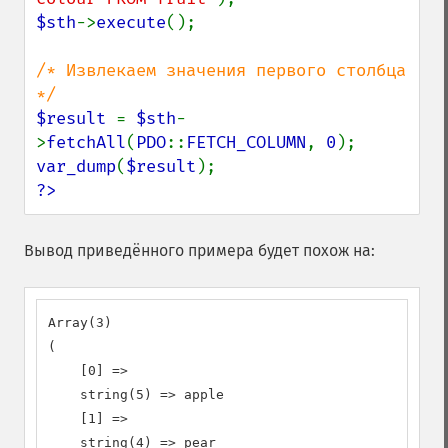
$sth
->
execute
();

/* Извлекаем значения первого столбца 
$result 
= 
$sth
-
>
fetchAll
(
PDO
::
FETCH_COLUMN
, 
0
var_dump
(
$result
?>
Вывод приведённого примера будет похож на:
Array(3)

(

    [0] =>

    string(5) => apple

    [1] =>

    string(4) => pear
