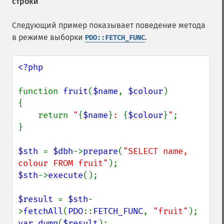
строки
Следующий пример показывает поведение метода
в режиме выборки
.
PDO::FETCH_FUNC
<?php

function 
fruit
(
$name
, 
$colour
)

{

    return 
"
{
$name
}
: 
{
$colour
}
"
;

}

$sth 
= 
$dbh
->
prepare
(
"SELECT name, 
colour FROM fruit"
$sth
->
execute
();

$result 
= 
$sth
-
>
fetchAll
(
PDO
::
FETCH_FUNC
, 
"fruit"
var_dump
(
$result
);
