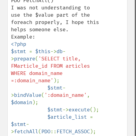
PDO FetchAll()

I was not understanding to 
use the $value part of the 
foreach properly, I hope this 
helps someone else.

<?php 

$stmt 
= 
$this
->
db
-
>
prepare
(
'SELECT title, 
FMarticle_id FROM articles 
WHERE domain_name 
=:domain_name'
);

$stmt
-
>
bindValue
(
':domain_name'
, 
$domain
);

$stmt
->
execute
();

$article_list 
= 
$stmt
-
>
fetchAll
(
PDO
::
FETCH_ASSOC