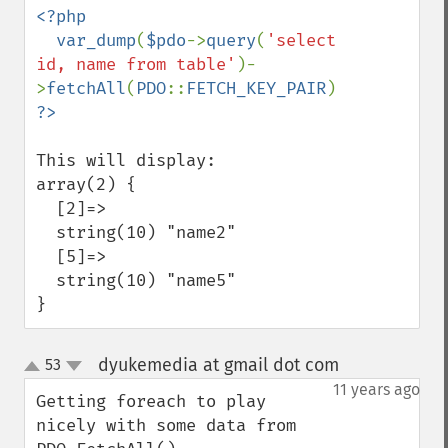
<?php

  var_dump
(
$pdo
->
query
(
'select 
id, name from table'
)-
>
fetchAll
(
PDO
::
FETCH_KEY_PAIR
This will display:

array(2) {

  [2]=>

  string(10) "name2"

  [5]=>

  string(10) "name5"

}
dyukemedia at gmail dot com
53
¶
up
down
11 years ago
Getting foreach to play 
nicely with some data from 