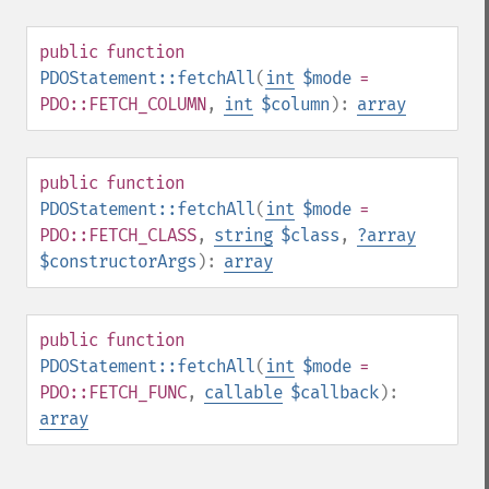
public
function
PDOStatement::fetchAll
(
int
$mode
=
PDO::FETCH_COLUMN
,
int
$column
):
array
public
function
PDOStatement::fetchAll
(
int
$mode
=
PDO::FETCH_CLASS
,
string
$class
,
?
array
$constructorArgs
):
array
public
function
PDOStatement::fetchAll
(
int
$mode
=
PDO::FETCH_FUNC
,
callable
$callback
):
array