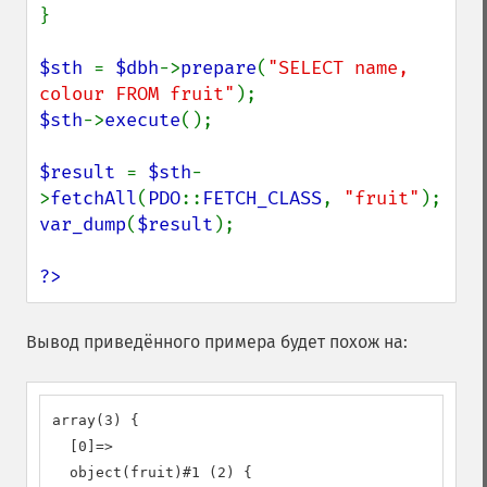
}

$sth 
= 
$dbh
->
prepare
(
"SELECT name, 
colour FROM fruit"
$sth
->
execute
();

$result 
= 
$sth
-
>
fetchAll
(
PDO
::
FETCH_CLASS
, 
"fruit"
var_dump
(
$result
);

?>
Вывод приведённого примера будет похож на:
array(3) {

  [0]=>

  object(fruit)#1 (2) {
