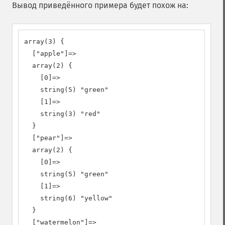
Вывод приведённого примера будет похож на:
array(3) {

  ["apple"]=>

  array(2) {

    [0]=>

    string(5) "green"

    [1]=>

    string(3) "red"

  }

  ["pear"]=>

  array(2) {

    [0]=>

    string(5) "green"

    [1]=>

    string(6) "yellow"

  }

  ["watermelon"]=>
