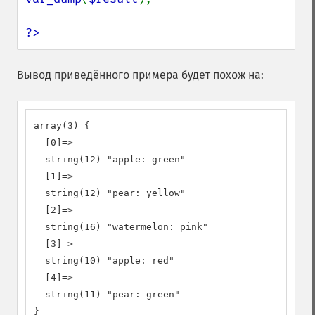
?>
Вывод приведённого примера будет похож на:
array(3) {

  [0]=>

  string(12) "apple: green"

  [1]=>

  string(12) "pear: yellow"

  [2]=>

  string(16) "watermelon: pink"

  [3]=>

  string(10) "apple: red"

  [4]=>

  string(11) "pear: green"

}