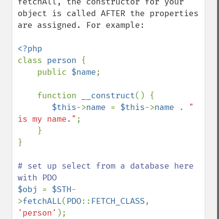
fetchAll, the constructor for your 
object is called AFTER the properties 
are assigned. For example:

class 
person 
{

    public 
$name
;

    function 
__construct
() {

$this
->
name 
= 
$this
->
name 
. 
" 
is my name."
;

    }

}

# set up select from a database here 
$obj 
= 
$STH
-
>
fetchALL
(
PDO
::
FETCH_CLASS
, 
'person'