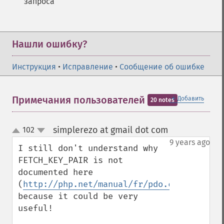
запроса
Нашли ошибку?
Инструкция
•
Исправление
•
Сообщение об ошибке
＋
Примечания пользователей
Добавить
20 notes
simplerezo at gmail dot com
102
¶
up
down
9 years ago
I still don't understand why 
FETCH_KEY_PAIR is not 
documented here 
(
http://php.net/manual/fr/pdo.constants.p
because it could be very 
useful!
