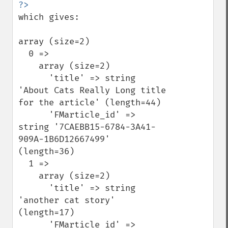
which gives:

array (size=2)

  0 => 

    array (size=2)

      'title' => string 
'About Cats Really Long title 
for the article' (length=44)

      'FMarticle_id' => 
string '7CAEBB15-6784-3A41-
909A-1B6D12667499' 
(length=36)

  1 => 

    array (size=2)

      'title' => string 
'another cat story' 
(length=17)

      'FMarticle_id' => 