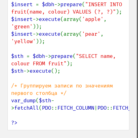
$insert 
= 
$dbh
->
prepare
(
"INSERT INTO 
fruit(name, colour) VALUES (?, ?)"
$insert
->
execute
(array(
'apple'
, 
'green'
$insert
->
execute
(array(
'pear'
, 
'yellow'
));

$sth 
= 
$dbh
->
prepare
(
"SELECT name, 
colour FROM fruit"
$sth
->
execute
();

/* Группируем записи по значениям 
var_dump
(
$sth
-
>
fetchAll
(
PDO
::
FETCH_COLUMN
|
PDO
::
FETCH_GR
?>