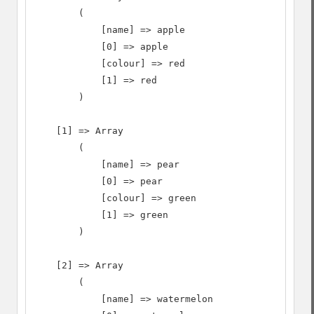
        (

            [name] => apple

            [0] => apple

            [colour] => red

            [1] => red

        )

    [1] => Array

        (

            [name] => pear

            [0] => pear

            [colour] => green

            [1] => green

        )

    [2] => Array

        (

            [name] => watermelon
