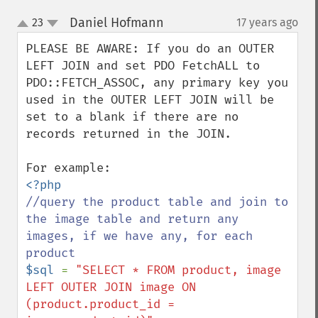
Daniel Hofmann
23
17 years ago
¶
up
down
PLEASE BE AWARE: If you do an OUTER 
LEFT JOIN and set PDO FetchALL to 
PDO::FETCH_ASSOC, any primary key you 
used in the OUTER LEFT JOIN will be 
set to a blank if there are no 
records returned in the JOIN.

//query the product table and join to 
the image table and return any 
images, if we have any, for each 
$sql 
= 
"SELECT * FROM product, image

LEFT OUTER JOIN image ON 
(product.product_id = 