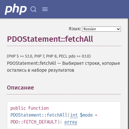
Язык:
PDOStatement::fetchAll
(PHP 5 >= 5.1.0, PHP 7, PHP 8, PECL pdo >= 0.1.0)
PDOStatement::fetchAll
—
Выбирает строки, которые
остались в наборе результатов
Описание
¶
public
function
PDOStatement::fetchAll
(
int
$mode
=
PDO::FETCH_DEFAULT
):
array