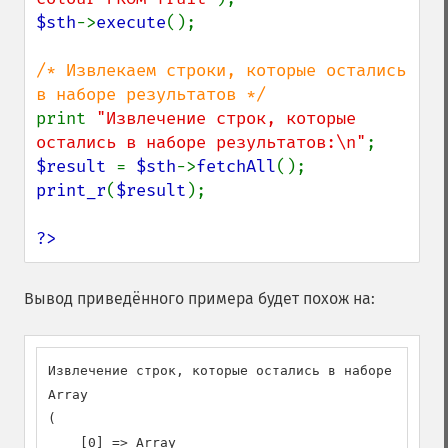
$sth
->
execute
();

/* Извлекаем строки, которые остались 
print 
"Извлечение строк, которые 
остались в наборе результатов:\n"
$result 
= 
$sth
->
fetchAll
print_r
(
$result
);

?>
Вывод приведённого примера будет похож на:
Извлечение строк, которые остались в наборе резуль
Array

(

    [0] => Array
