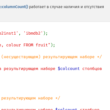
:columnCount()
работает в случае наличия и отсутствия
b2inst1'
, 
'ibmdb2'
);

e, colour FROM fruit"
);

в результирующем наборе 
$colcount
 столбцов 
 результирующем наборе 
$colcount
 столбцов 