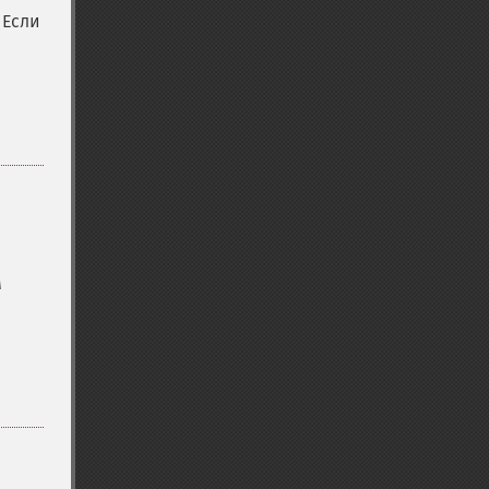
 Если
м