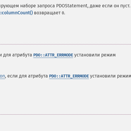
ирующем наборе запроса PDOStatement, даже если он пуст.
:columnCount()
возвращает
.
0
ли для атрибута
установили режим
PDO::ATTR_ERRMODE
ion
, если для атрибута
установили режи
PDO::ATTR_ERRMODE