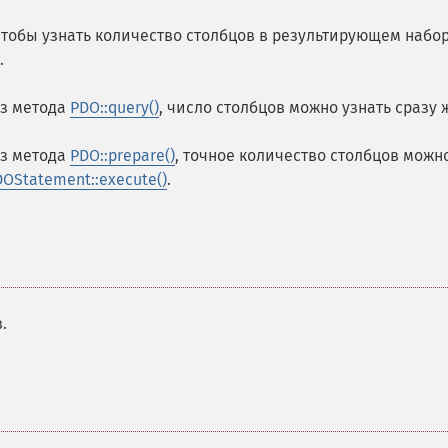
 чтобы узнать количество столбцов в результирующем набор
.
из метода
PDO::query()
, число столбцов можно узнать сразу 
из метода
PDO::prepare()
, точное количество столбцов можн
OStatement::execute()
.
.