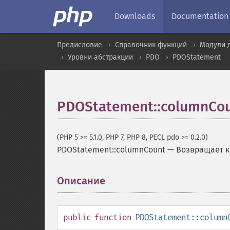
Downloads
Documentation
Предисловие
Справочник функций
Модули 
Уровни абстракции
PDO
PDOStatement
PDOStatement::columnCo
(PHP 5 >= 5.1.0, PHP 7, PHP 8, PECL pdo >= 0.2.0)
PDOStatement::columnCount
—
Возвращает к
Описание
¶
public
function
PDOStatement::column