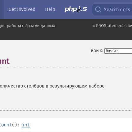
Get Involved
Help
Search docs
для работы с базами данных
« PDOStatement::clo
Язык:
unt
оличество столбцов в результирующем наборе
Count
():
int