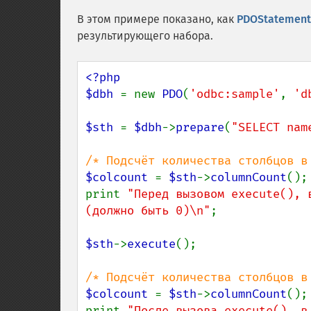
В этом примере показано, как
PDOStatement:
результирующего набора.
<?php

$dbh 
= new 
PDO
(
'odbc:sample'
, 
'd
$sth 
= 
$dbh
->
prepare
(
"SELECT nam
$colcount 
= 
$sth
->
columnCount
();

print 
"Перед вызовом execute(), 
(должно быть 0)\n"
;

$sth
->
execute
();

$colcount 
= 
$sth
->
columnCount
();

print 
"После вызова execute(), в