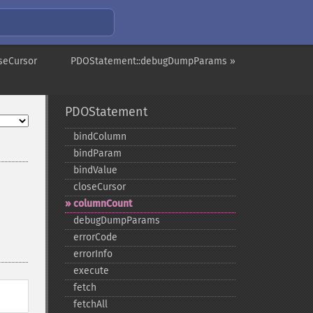
seCursor
PDOStatement::debugDumpParams »
PDOStatement
bindColumn
bindParam
bindValue
closeCursor
columnCount
debugDumpParams
errorCode
errorInfo
execute
fetch
fetchAll