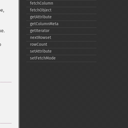
fetchColumn
е,
fetchObject
getAttribute
getColumnMeta
же.
getIterator
nextRowset
о
rowCount
setAttribute
setFetchMode