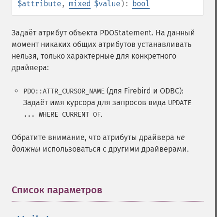
$attribute
,
mixed
$value
):
bool
Задаёт атрибут объекта PDOStatement. На данный
момент никаких общих атрибутов устанавливать
нельзя, только характерные для конкретного
драйвера:
(для Firebird и ODBC):
PDO::ATTR_CURSOR_NAME
Задаёт имя курсора для запросов вида
UPDATE
.
... WHERE CURRENT OF
Обратите внимание, что атрибуты драйвера
не
должны
использоваться с другими драйверами.
Список параметров
¶