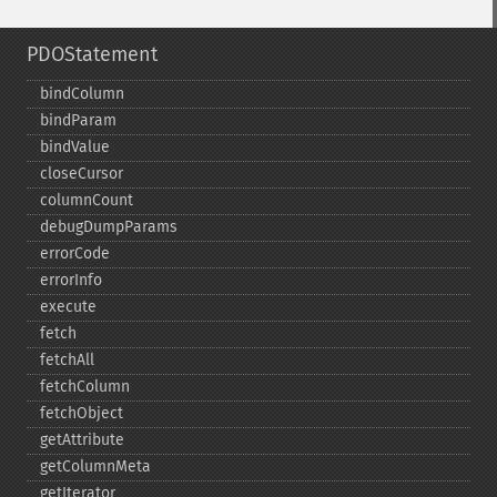
PDOStatement
bindColumn
bindParam
bindValue
closeCursor
columnCount
debugDumpParams
errorCode
errorInfo
execute
fetch
fetchAll
fetchColumn
fetchObject
getAttribute
getColumnMeta
getIterator