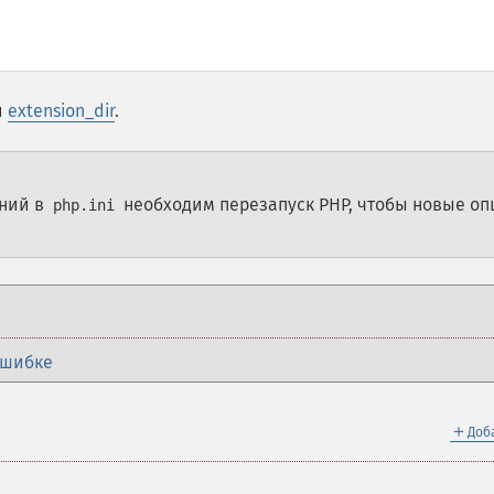
и
extension_dir
.
ений в
необходим перезапуск PHP, чтобы новые оп
php.ini
ошибке
＋
Доб