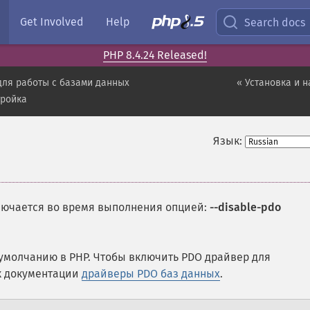
Get Involved
Help
Search docs
PHP 8.4.24 Released!
для работы с базами данных
« Установка и 
тройка
Язык:
лючается во время выполнения опцией:
--disable-pdo
умолчанию в PHP. Чтобы включить PDO драйвер для
к документации
драйверы PDO баз данных
.