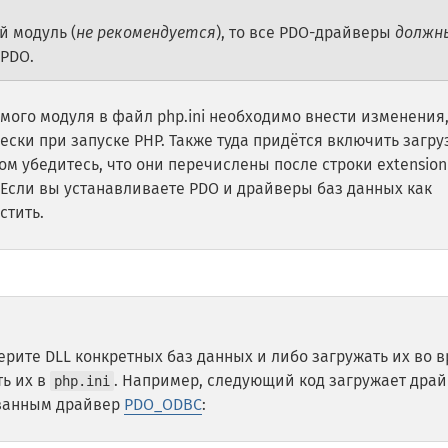
й модуль (
не рекомендуется
), то все PDO-драйверы
должн
 PDO.
мого модуля в файл php.ini необходимо внести изменения
ски при запуске PHP. Также туда придётся включить загру
ом убедитесь, что они перечислены после строки extension
 Если вы устанавливаете PDO и драйверы баз данных как
стить.
рите DLL конкретных баз данных и либо загружать их во 
ть их в
. Например, следующий код загружает дра
php.ini
ованным драйвер
PDO_ODBC
: