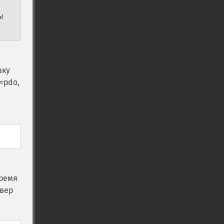
ы
,
зку
=pdo,
время
йвер