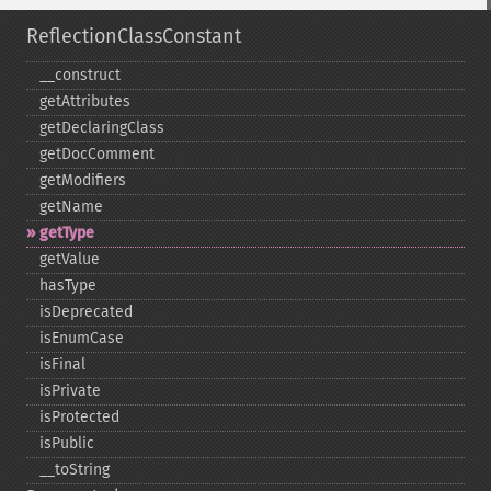
ReflectionClassConstant
_​_​construct
getAttributes
getDeclaringClass
getDocComment
getModifiers
getName
getType
getValue
hasType
isDeprecated
isEnumCase
isFinal
isPrivate
isProtected
isPublic
_​_​toString