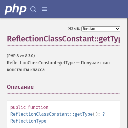
Язык:
ReflectionClassConstant::getType
(PHP 8 >= 8.3.0)
ReflectionClassConstant::getType
—
Получает тип
константы класса
Описание
¶
public
function
ReflectionClassConstant::getType
():
?
ReflectionType