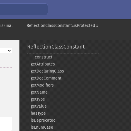
isFinal
ReflectionClassConstant::isProtected »
ReflectionClassConstant
_​_​construct
getAttributes
getDeclaringClass
getDocComment
getModifiers
getName
getType
getValue
hasType
isDeprecated
isEnumCase