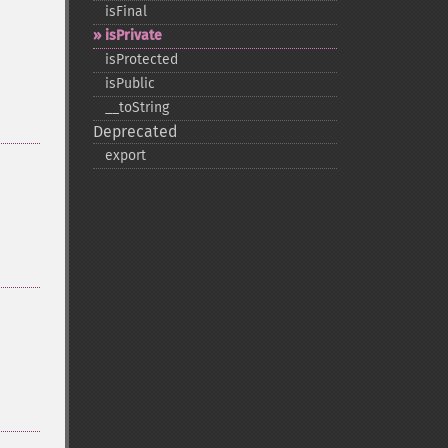
isFinal
isPrivate
isProtected
isPublic
_​_​toString
Deprecated
export