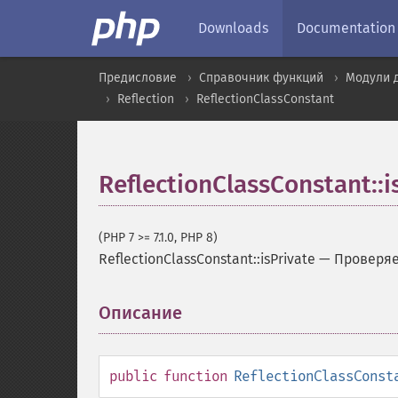
Downloads
Documentation
Предисловие
Справочник функций
Модули 
Reflection
ReflectionClassConstant
ReflectionClassConstant::i
(PHP 7 >= 7.1.0, PHP 8)
ReflectionClassConstant::isPrivate
—
Проверяе
Описание
¶
public
function
ReflectionClassConst