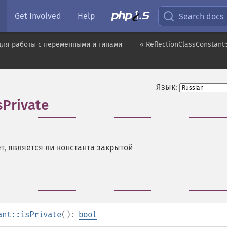
Get Involved
Help
Search docs
для работы с переменными и типами
« ReflectionClassConstant::
Язык:
sPrivate
т, является ли константа закрытой
ant::isPrivate
():
bool