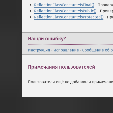
ReflectionClassConstant::isFinal()
- Проверя
ReflectionClassConstant::isPublic()
- Провер
ReflectionClassConstant::isProtected()
- Пр
Нашли ошибку?
Инструкция
•
Исправление
•
Сообщение об 
Примечания пользователей
Пользователи ещё не добавляли примечани