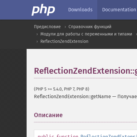
Downloads
Documentation
Предисловие
Справочник функций
Модули для работы с переменными и типами
ReflectionZendExtension
ReflectionZendExtension:
(PHP 5 >= 5.4.0, PHP 7, PHP 8)
ReflectionZendExtension::getName
—
Получае
Описание
¶
public
function
ReflectionZendExtens