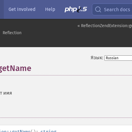
Get Involved
Help
Search docs
« ReflectionZendExtension::g
Reflection
Язык:
:getName
т имя
ion::getName
():
string