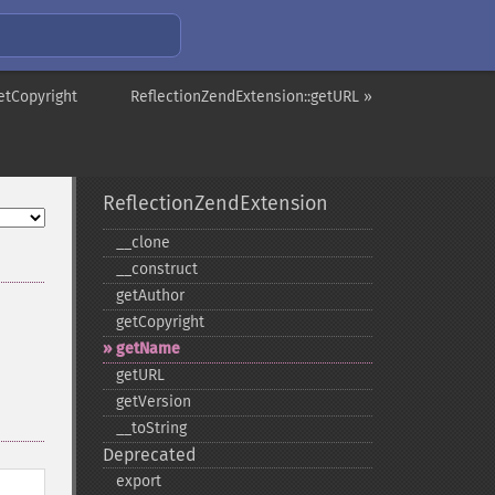
etCopyright
ReflectionZendExtension::getURL »
ReflectionZendExtension
_​_​clone
_​_​construct
getAuthor
getCopyright
getName
getURL
getVersion
_​_​toString
Deprecated
export