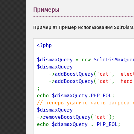
Примеры
¶
Пример #1 Пример использования
SolrDisM
<?php

$dismaxQuery 
= new 
SolrDisMaxQue
$dismaxQuery

->
addBoostQuery
(
'cat'
, 
'elec
    ->
addBoostQuery
(
'cat'
, 
'hard
;

echo 
$dismaxQuery
.
PHP_EOL
->
removeBoostQuery
(
'cat'
);

echo 
$dismaxQuery 
. 
PHP_EOL
;
