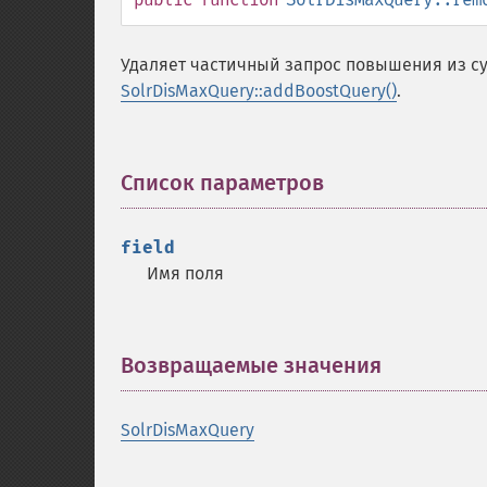
Удаляет частичный запрос повышения из с
SolrDisMaxQuery::addBoostQuery()
.
Список параметров
¶
field
Имя поля
Возвращаемые значения
¶
SolrDisMaxQuery