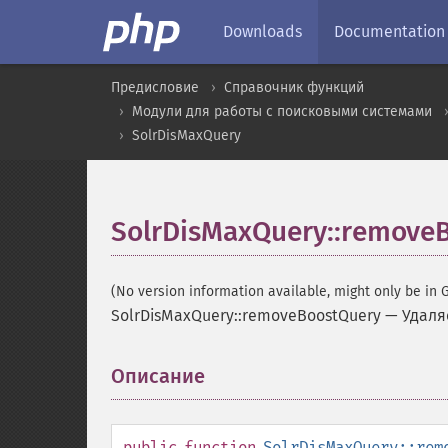
Downloads
Documentation
Предисловие
Справочник функций
Модули для работы с поисковыми системами
SolrDisMaxQuery
SolrDisMaxQuery::remove
(No version information available, might only be in G
SolrDisMaxQuery::removeBoostQuery
—
Удаля
Описание
¶
public
function
SolrDisMaxQuery::rem