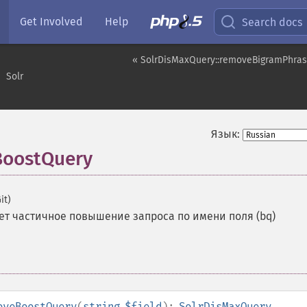
Get Involved
Help
Search docs
« SolrDisMaxQuery::removeBigramPhras
Solr
Язык:
BoostQuery
it)
ет частичное повышение запроса по имени поля (bq)
oveBoostQuery
(
string
$field
):
SolrDisMaxQuery