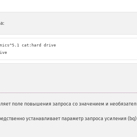
а:
nics^5.1 cat:hard drive

ive
вляет поле повышения запроса со значением и необязате
редственно устанавливает параметр запроса усиления (bq)