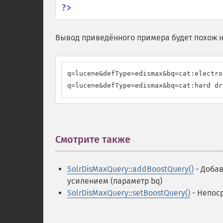
?>
Вывод приведённого примера будет похож н
q=lucene&defType=edismax&bq=cat:electro
q=lucene&defType=edismax&bq=cat:hard dr
Смотрите также
¶
SolrDisMaxQuery::addBoostQuery()
- Доба
усилением (параметр bq)
SolrDisMaxQuery::setBoostQuery()
- Непос