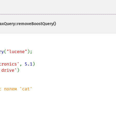
axQuery::removeBoostQuery()
ry
(
"lucene"
tronics'
, 
5.1
)

 drive'
)
