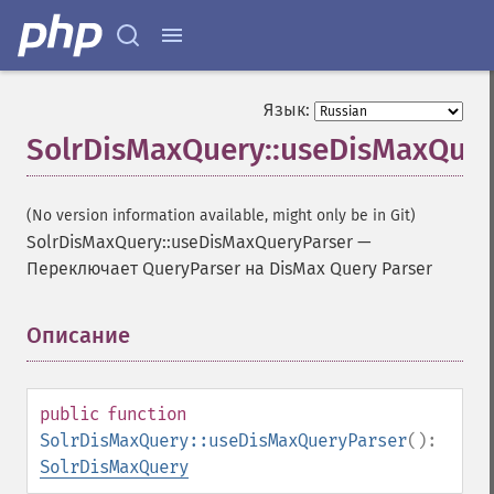
Язык:
SolrDisMaxQuery::useDisMaxQuer
(No version information available, might only be in Git)
SolrDisMaxQuery::useDisMaxQueryParser
—
Переключает QueryParser на DisMax Query Parser
Описание
¶
public
function
SolrDisMaxQuery::useDisMaxQueryParser
():
SolrDisMaxQuery