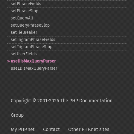
setPhraseFields
setPhraseSlop
setQueryAlt
setQueryPhraseSlop
setTieBreaker
setTrigramPhraseFields
setTrigramPhraseSlop
setUserFields
useDisMaxQueryParser
useEDisMaxQueryParser
Copyright © 2001-2026 The PHP Documentation
Group
My PHP.net
Contact
Other PHP.net sites