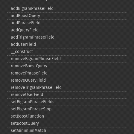
addBigramPhraseField
addBoostQuery
addPhraseField
addQueryField
addTrigramPhraseField
addUserField
_​_​construct
removeBigramPhraseField
removeBoostQuery
removePhraseField
removeQueryField
removeTrigramPhraseField
removeUserField
setBigramPhraseFields
setBigramPhraseSlop
setBoostFunction
setBoostQuery
setMinimumMatch