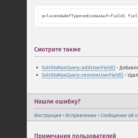
q=lucene&defType=edismax&uf=field1 fiel
Смотрите также
¶
SolrDisMaxQuery::addUserField()
- Добавля
SolrDisMaxQuery::removeUserField()
- Удал
Нашли ошибку?
Инструкция
•
Исправление
•
Сообщение об 
Примечания пользователей