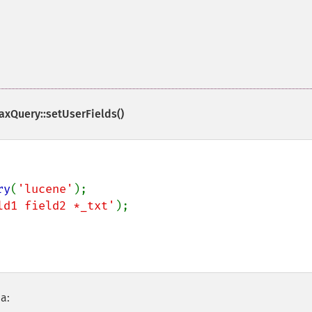
axQuery::setUserFields()
ry
(
'lucene'
ld1 field2 *_txt'
);

а: