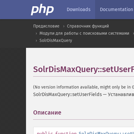
Downloads
Documentation
Предисловие
Справочник функций
Модули для работы с поисковыми системами
SolrDisMaxQuery
SolrDisMaxQuery::setUserF
(No version information available, might only be in G
SolrDisMaxQuery::setUserFields
—
Устанавлив
Описание
¶
public
function
SolrDisMaxQuery::set