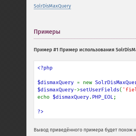
SolrDisMaxQuery
Примеры
¶
Пример #1 Пример использования
SolrDisM
<?php

$dismaxQuery 
= new 
SolrDisMaxQue
$dismaxQuery
->
setUserFields
(
'fie
echo 
$dismaxQuery
.
PHP_EOL
;

?>
Вывод приведённого примера будет похож н