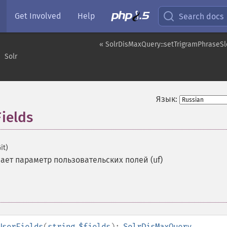
Get Involved
Help
Search docs
« SolrDisMaxQuery::setTrigramPhraseS
Solr
Язык:
ields
it)
ает параметр пользовательских полей (uf)
UserFields
(
string
$fields
):
SolrDisMaxQuery