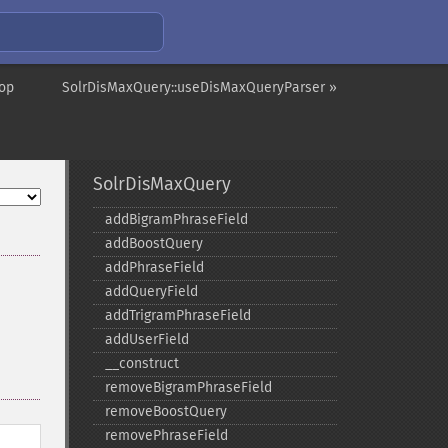
lop
SolrDisMaxQuery::useDisMaxQueryParser »
SolrDisMaxQuery
addBigramPhraseField
addBoostQuery
addPhraseField
addQueryField
addTrigramPhraseField
addUserField
_​_​construct
removeBigramPhraseField
removeBoostQuery
removePhraseField