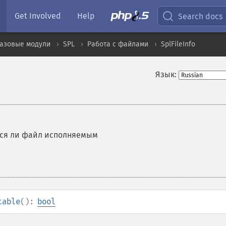
Get Involved
Help
Search docs
базовые модули
SPL
Работа с файлами
SplFileInfo
Язык:
тся ли файл исполняемым
table
():
bool