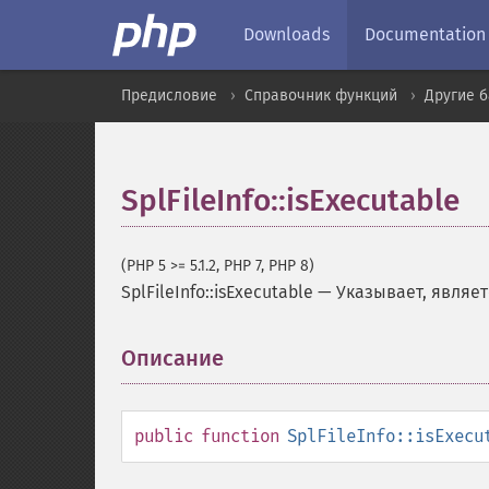
Downloads
Documentation
Предисловие
Справочник функций
Другие 
SplFileInfo::isExecutable
(PHP 5 >= 5.1.2, PHP 7, PHP 8)
SplFileInfo::isExecutable
—
Указывает, являе
Описание
¶
public
function
SplFileInfo::isExecu