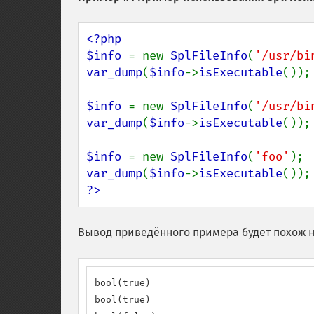
<?php

$info 
= new 
SplFileInfo
(
'/usr/bi
var_dump
(
$info
->
isExecutable
());

$info 
= new 
SplFileInfo
(
'/usr/bi
var_dump
(
$info
->
isExecutable
());

$info 
= new 
SplFileInfo
(
'foo'
var_dump
(
$info
->
isExecutable
?>
Вывод приведённого примера будет похож н
bool(true)

bool(true)
