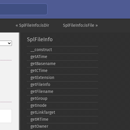
« SplFileInfo::isDir
SplFileInfo::isFile »
SplFileInfo
_​_​construct
getATime
getBasename
getCTime
getExtension
getFileInfo
getFilename
getGroup
getInode
getLinkTarget
getMTime
getOwner