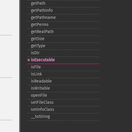
getPath
getPathInfo
getPathname
getPerms
getRealPath
getSize
getType
isDir
isExecutable
isFile
isLink
isReadable
isWritable
openFile
setFileClass
setInfoClass
_​_​toString