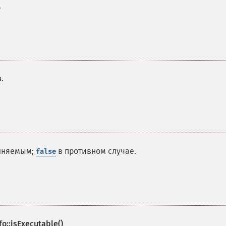
.
.
олняемым;
в противном случае.
false
fo::isExecutable()