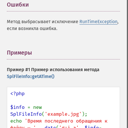
Ошибки
¶
Метод выбрасывает исключение
RunTimeException
,
если возникла ошибка.
Примеры
¶
Пример #1 Пример использования метода
SplFileInfo::getATime()
<?php

$info 
= new 
SplFileInfo
(
'example.jpg'
);

echo 
'Время последнего обращения к 
файлу — ' 
. 
date
(
'g:i a'
, 
$info
-