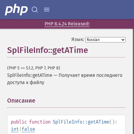
PHP 8.4.24 Released!
Язык:
SplFileInfo::getATime
(PHP 5 >= 5.1.2, PHP 7, PHP 8)
SplFileInfo::getATime
—
Получает время последнего
доступа к файлу
Описание
¶
public
function
SplFileInfo::getATime
():
int
|
false