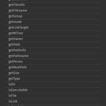
getFileInfo
getFilename
getGroup
getInode
getLinkTarget
getMTime
getOwner
getPath
getPathInfo
getPathname
getPerms
getRealPath
getSize
getType
isDir
isExecutable
isFile
isLink