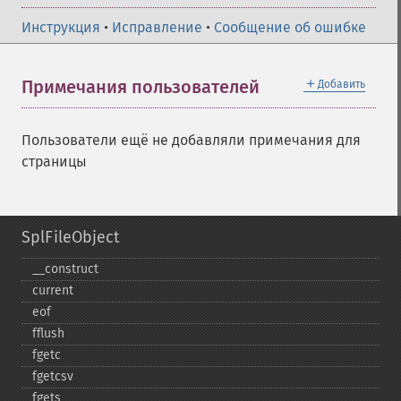
Инструкция
•
Исправление
•
Сообщение об ошибке
＋
Примечания пользователей
Добавить
Пользователи ещё не добавляли примечания для
страницы
SplFileObject
_​_​construct
current
eof
fflush
fgetc
fgetcsv
fgets