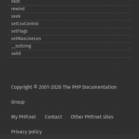
next
rewind
seek
setCsvControl
setFlags
setMaxLineLen
_​_​toString
valid
Copyright © 2001-2026 The PHP Documentation
Group
My PHP.net
Contact
Other PHP.net sites
Privacy policy