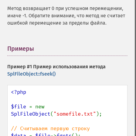
Метод возвращает 0 при успешном перемещении,
иначе -1. Обратите внимание, что метод не считает
ошибкой перемещение за пределы файла.
Примеры
¶
Пример #1 Пример использования метода
SplFileObject::fseek()
<?php

$file 
= new 
SplFileObject
(
"somefile.txt"
);

$data 
= 
$file
->
fgets
();
