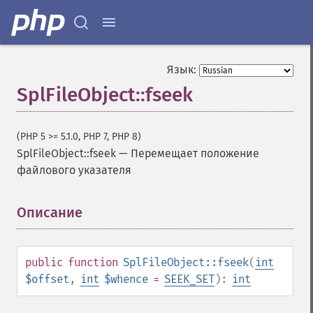
Язык:
SplFileObject::fseek
(PHP 5 >= 5.1.0, PHP 7, PHP 8)
SplFileObject::fseek
—
Перемещает положение
файлового указателя
Описание
¶
public
function
SplFileObject::fseek
(
int
$offset
,
int
$whence
=
SEEK_SET
):
int