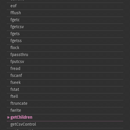
eof
fflush
fgetc
fgetcsv
fgets
fgetss
flock
fpassthru
fputcsv
fread
fscanf
fseek
fstat
ftell
ftruncate
fwrite
getChildren
getCsvControl