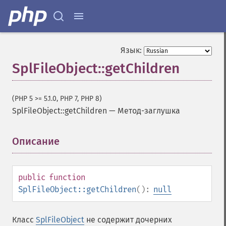
Язык:
SplFileObject::getChildren
(PHP 5 >= 5.1.0, PHP 7, PHP 8)
SplFileObject::getChildren
—
Метод-заглушка
Описание
¶
public
function
SplFileObject::getChildren
():
null
Класс
SplFileObject
не содержит дочерних