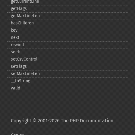
getCurrentLine
getFlags
getMaxLineLen
hasChildren
key
next
rewind
seek
setCsvControl
setFlags
setMaxLineLen
_​_​toString
valid
Copyright © 2001-2026 The PHP Documentation