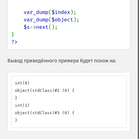
var_dump
(
$index
);

var_dump
(
$object
);

$s
->
next
();

?>
Вывод приведённого примера будет похож на:
int(0)

object(stdClass)#2 (0) {

}

int(1)

object(stdClass)#3 (0) {

}