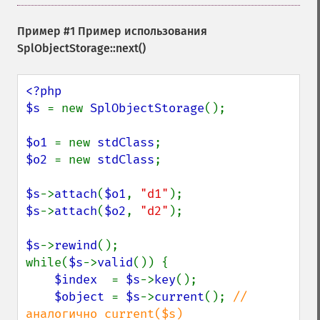
Пример #1 Пример использования
SplObjectStorage::next()
<?php

$s 
= new 
SplObjectStorage
();

$o1 
= new 
stdClass
$o2 
= new 
stdClass
;

$s
->
attach
(
$o1
, 
"d1"
$s
->
attach
(
$o2
, 
"d2"
);

$s
->
rewind
();

while(
$s
->
valid
()) {

$index  
= 
$s
->
key
();

$object 
= 
$s
->
current
(); 
// 
аналогично current($s)
