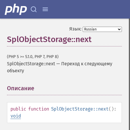
Язык:
SplObjectStorage::next
(PHP 5 >= 5.1.0, PHP 7, PHP 8)
SplObjectStorage::next
—
Переход к следующему
объекту
Описание
¶
public
function
SplObjectStorage::next
():
void