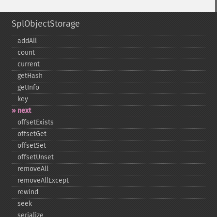
SplObjectStorage
addAll
count
current
getHash
getInfo
key
next
offsetExists
offsetGet
offsetSet
offsetUnset
removeAll
removeAllExcept
rewind
seek
serialize