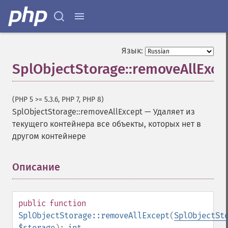
Язык:
SplObjectStorage::removeAllExce
(PHP 5 >= 5.3.6, PHP 7, PHP 8)
SplObjectStorage::removeAllExcept
—
Удаляет из
текущего контейнера все объекты, которых нет в
другом контейнере
Описание
¶
public
function
SplObjectStorage::removeAllExcept
(
SplObjectSt
$storage
):
int