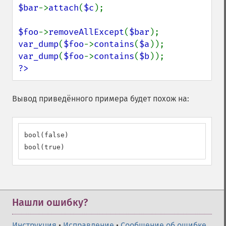
$bar
->
attach
(
$c
);

$foo
->
removeAllExcept
(
$bar
var_dump
(
$foo
->
contains
(
$a
var_dump
(
$foo
->
contains
(
$b
?>
Вывод приведённого примера будет похож на:
bool(false)

bool(true)
Нашли ошибку?
Инструкция
•
Исправление
•
Сообщение об ошибке