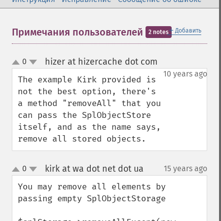
＋
Примечания пользователей
Добавить
2 notes
hizer at hizercache dot com
0
¶
up
down
10 years ago
The example Kirk provided is 
not the best option, there's 
a method "removeAll" that you 
can pass the SplObjectStore 
itself, and as the name says, 
remove all stored objects.
kirk at wa dot net dot ua
0
15 years ago
¶
up
down
You may remove all elements by 
passing empty SplObjectStorage
