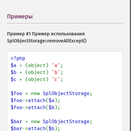
Примеры
¶
Пример #1 Пример использования
SplObjectStorage::removeAllExcept()
<?php

$a 
= (object) 
'a'
$b 
= (object) 
'b'
$c 
= (object) 
'c'
;

$foo 
= new 
SplObjectStorage
$foo
->
attach
(
$a
$foo
->
attach
(
$b
);

$bar 
= new 
SplObjectStorage
$bar
->
attach
(
$b