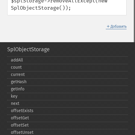
$splStorage->removeAllExcept(new 
SplObjectStorage());
＋
Добавить
SplObjectStorage
addAll
count
current
getHash
getInfo
key
next
offsetExists
offsetGet
offsetSet
offsetUnset