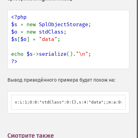
<?php

$s 
= new 
SplObjectStorage
$o 
= new 
stdClass
$s
[
$o
] = 
"data"
;

echo 
$s
->
serialize
().
"\n"
?>
Вывод приведённого примера будет похож на:
x:i:1;O:8:"stdClass":0:{},s:4:"data";;m:a:0:{}
Смотрите также
¶