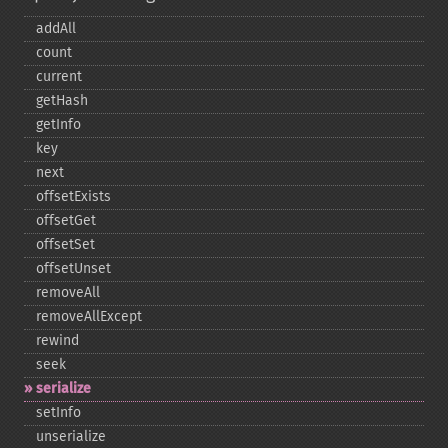
addAll
count
current
getHash
getInfo
key
next
offsetExists
offsetGet
offsetSet
offsetUnset
removeAll
removeAllExcept
rewind
seek
serialize
setInfo
unserialize