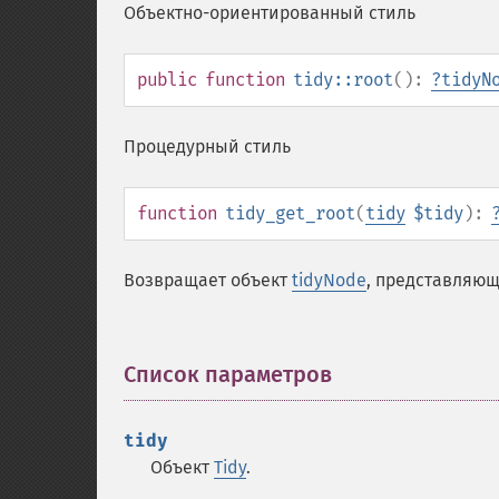
Объектно-ориентированный стиль
public
function
tidy::root
():
?
tidyN
Процедурный стиль
function
tidy_get_root
(
tidy
$tidy
):
Возвращает объект
tidyNode
, представляющ
Список параметров
¶
tidy
Объект
Tidy
.