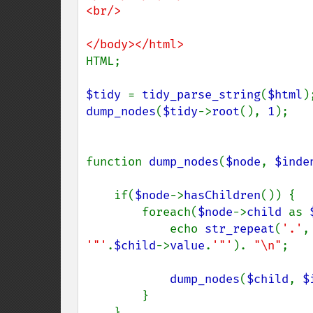
<br/>

HTML;

$tidy 
= 
tidy_parse_string
(
$html
dump_nodes
(
$tidy
->
root
(), 
1
);

function 
dump_nodes
(
$node
, 
$inde
    if(
$node
->
hasChildren
()) {

        foreach(
$node
->
child 
as 
            echo 
str_repeat
(
'.'
,
'"'
.
$child
->
value
.
'"'
). 
"\n"
;

dump_nodes
(
$child
, 
$
        }

    }
