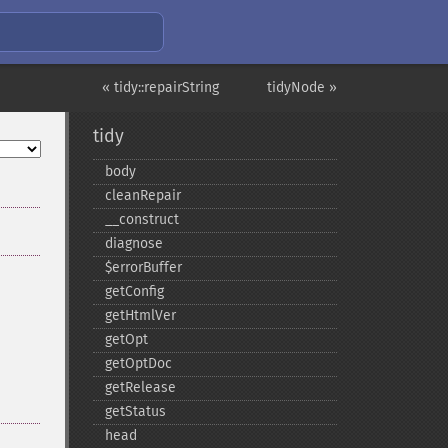
« tidy::repairString
tidyNode »
tidy
body
cleanRepair
_​_​construct
diagnose
$errorBuffer
getConfig
getHtmlVer
getOpt
getOptDoc
getRelease
getStatus
head