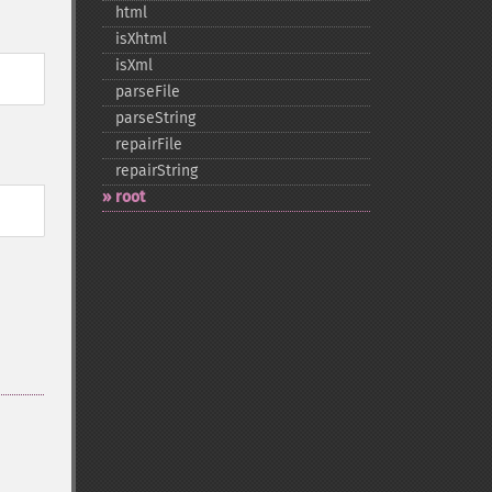
html
isXhtml
isXml
parseFile
parseString
repairFile
repairString
root