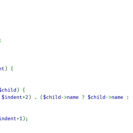
nt
) {

$child
) {

 
$indent
*
2
) . (
$child
->
name 
? 
$child
->
name 
: 
indent
+
1
);
