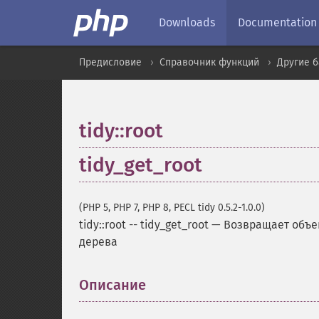
Downloads
Documentation
Предисловие
Справочник функций
Другие 
tidy::root
tidy_get_root
(PHP 5, PHP 7, PHP 8, PECL tidy 0.5.2-1.0.0)
tidy::root
--
tidy_get_root
—
Возвращает объе
дерева
Описание
¶