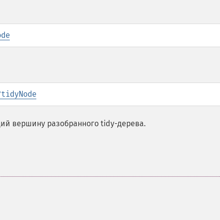
ode
?
tidyNode
ий вершину разобранного tidy-дерева.