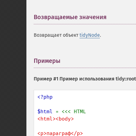
Возвращаемые значения
¶
Возвращает объект
tidyNode
.
Примеры
¶
Пример #1 Пример использования
tidy::root
<?php

$html 
<html><body>

<p>параграф</p>
