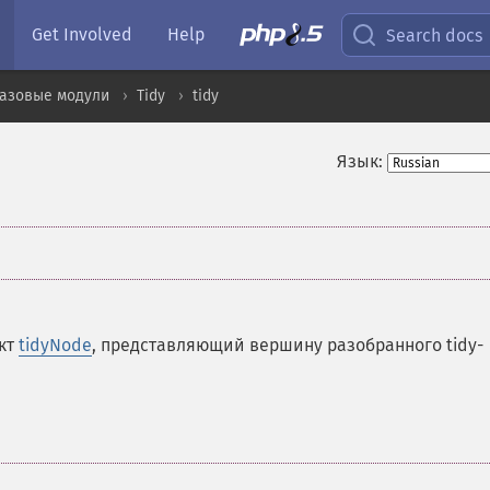
Get Involved
Help
Search docs
базовые модули
Tidy
tidy
Язык:
кт
tidyNode
, представляющий вершину разобранного tidy-