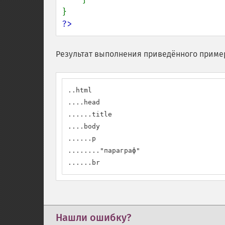
?>
Результат выполнения приведённого приме
..html

....head

......title

....body

......p

........"параграф"

......br
Нашли ошибку?