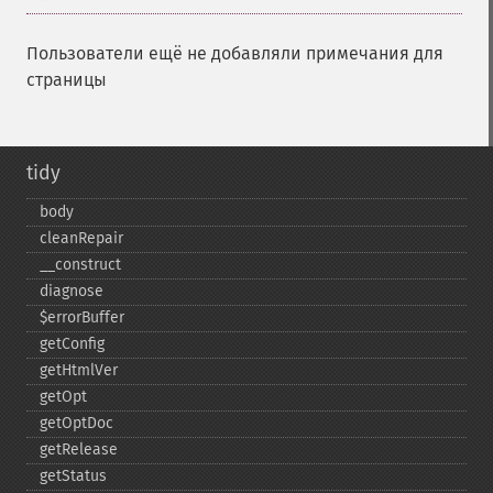
Пользователи ещё не добавляли примечания для
страницы
tidy
body
cleanRepair
_​_​construct
diagnose
$errorBuffer
getConfig
getHtmlVer
getOpt
getOptDoc
getRelease
getStatus