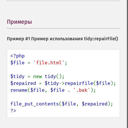
Примеры
¶
Пример #1 Пример использования
tidy::repairFile()
<?php

$file 
= 
'file.html'
;

$tidy 
= new 
tidy
$repaired 
= 
$tidy
->
repairfile
(
$file
rename
(
$file
, 
$file 
. 
'.bak'
);

file_put_contents
(
$file
, 
$repaired
?>