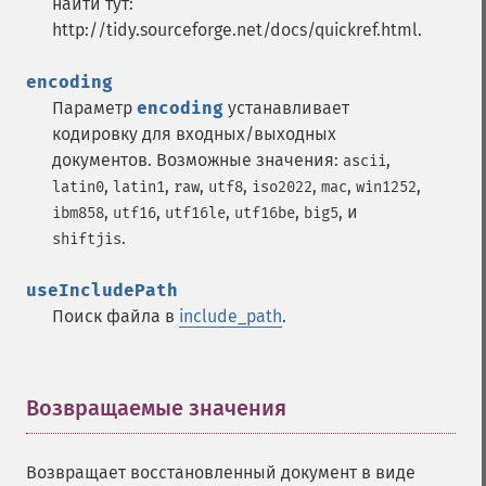
найти тут:
http://tidy.sourceforge.net/docs/quickref.html.
encoding
Параметр
encoding
устанавливает
кодировку для входных/выходных
документов. Возможные значения:
,
ascii
,
,
,
,
,
,
,
latin0
latin1
raw
utf8
iso2022
mac
win1252
,
,
,
,
, и
ibm858
utf16
utf16le
utf16be
big5
.
shiftjis
useIncludePath
Поиск файла в
include_path
.
Возвращаемые значения
¶
Возвращает восстановленный документ в виде