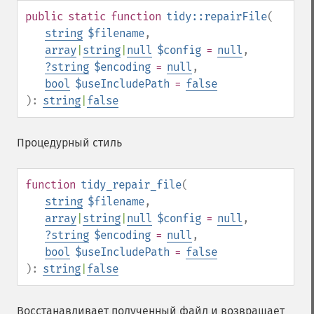
public
static
function
tidy::repairFile
(
string
$filename
,
array
|
string
|
null
$config
=
null
,
?
string
$encoding
=
null
,
bool
$useIncludePath
=
false
):
string
|
false
Процедурный стиль
function
tidy_repair_file
(
string
$filename
,
array
|
string
|
null
$config
=
null
,
?
string
$encoding
=
null
,
bool
$useIncludePath
=
false
):
string
|
false
Восстанавливает полученный файл и возвращает