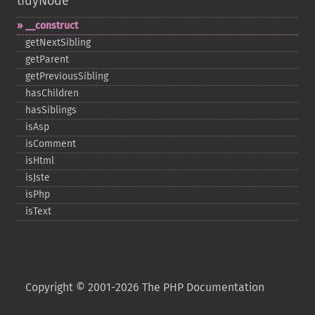
tidyNode
_​_​construct
getNextSibling
getParent
getPreviousSibling
hasChildren
hasSiblings
isAsp
isComment
isHtml
isJste
isPhp
isText
Copyright © 2001-2026 The PHP Documentation