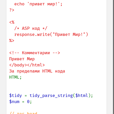
  echo 'привет мир!';

?>

<%

  /* ASP код */

  response.write("Привет Мир!")

%>

<!-- Комментарии -->

Привет Мир

</body></html>

HTML;

$tidy 
= 
tidy_parse_string
(
$html
$num 
= 
0
;
