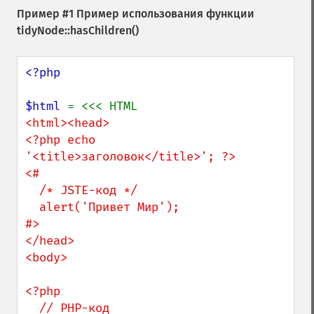
Пример #1 Пример использования функции
tidyNode::hasChildren()
<?php

$html 
<html><head>

<?php echo 
'<title>заголовок</title>'; ?>

<#

  /* JSTE-код */

  alert('Привет Мир');

#>

</head>

<body>

<?php

  // PHP-код
