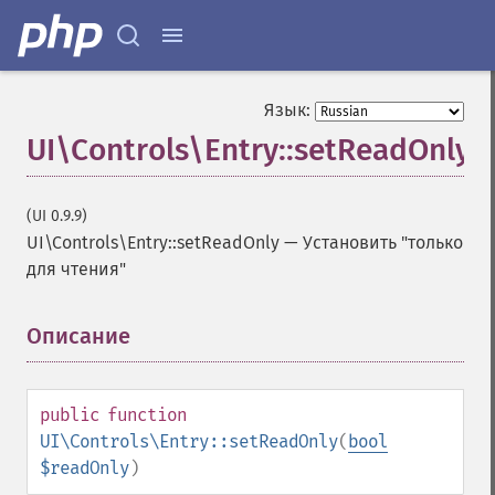
Язык:
UI\Controls\Entry::setReadOnly
(UI 0.9.9)
UI\Controls\Entry::setReadOnly
—
Установить "только
для чтения"
Описание
¶
public
function
UI\Controls\Entry::setReadOnly
(
bool
$readOnly
)