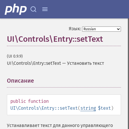
Язык:
UI\Controls\Entry::setText
(UI 0.9.9)
UI\Controls\Entry::setText
—
Установить текст
Описание
¶
public
function
UI\Controls\Entry::setText
(
string
$text
)
Устанавливает текст для данного управляющего