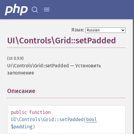
Язык:
UI\Controls\Grid::setPadded
(UI 0.9.9)
UI\Controls\Grid::setPadded
—
Установить
заполнение
Описание
¶
public
function
UI\Controls\Grid::setPadded
(
bool
$padding
)