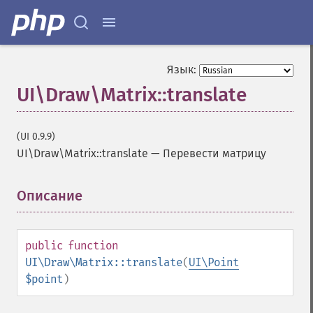
Язык:
UI\Draw\Matrix::translate
(UI 0.9.9)
UI\Draw\Matrix::translate
—
Перевести матрицу
Описание
¶
public
function
UI\Draw\Matrix::translate
(
UI\Point
$point
)