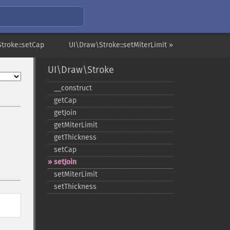
troke::setCap
UI\Draw\Stroke::setMiterLimit »
UI\Draw\Stroke
_​_​construct
getCap
getJoin
getMiterLimit
getThickness
setCap
setJoin
setMiterLimit
setThickness