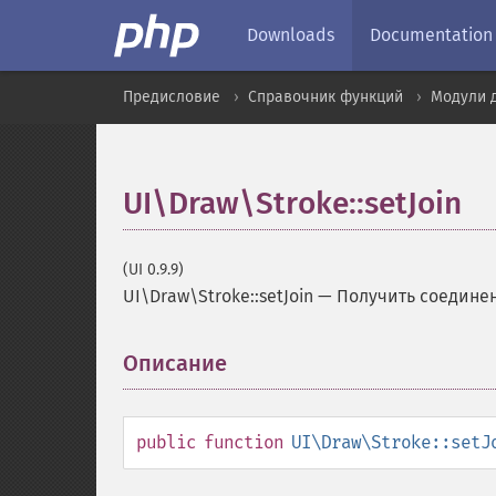
Downloads
Documentation
Предисловие
Справочник функций
Модули д
UI\Draw\Stroke::setJoin
(UI 0.9.9)
UI\Draw\Stroke::setJoin
—
Получить соедине
Описание
¶
public
function
UI\Draw\Stroke::setJ