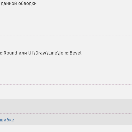
 данной обводки
in::Round или UI\Draw\Line\Join::Bevel
ошибке