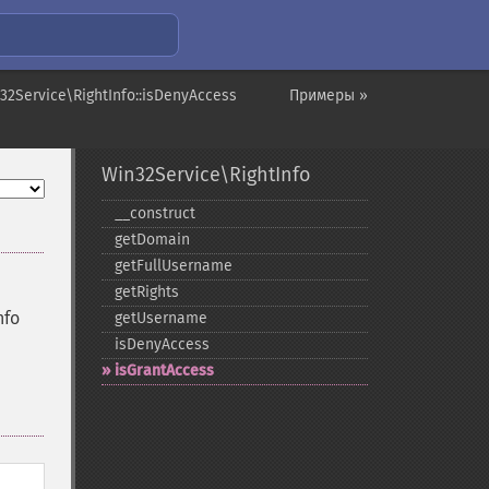
32Service\RightInfo::isDenyAccess
Примеры »
Win32Service\RightInfo
_​_​construct
getDomain
getFullUsername
getRights
nfo
getUsername
isDenyAccess
isGrantAccess