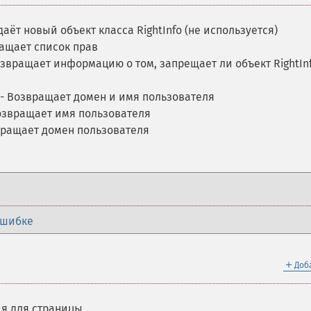
даёт новый объект класса RightInfo (не используется)
ащает список прав
звращает информацию о том, запрещает ли объект RightIn
- Возвращает домен и имя пользователя
озвращает имя пользователя
вращает домен пользователя
ошибке
＋
Доб
я для страницы