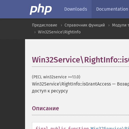
Downloads
Documentation
Предисловие
Справочник функций
Модули 
Win32Service\RightInfo
Win32Service\RightInfo::i
(PECL win32service >=1.1.0)
Win32Service\RightInfo::isGrantAccess
—
Возвр
доступ к ресурсу
Описание
¶
final
public
function
Win32Service\R