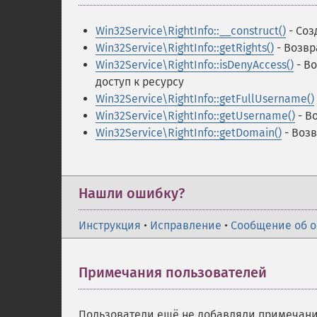
Win32Service\RightInfo::__construct()
- Соз
Win32Service\RightInfo::getRights()
- Возвр
Win32Service\RightInfo::isDenyAccess()
- Во
доступ к ресурсу
Win32Service\RightInfo::getFullUsername()
Win32Service\RightInfo::getUsername()
- В
Win32Service\RightInfo::getDomain()
- Воз
Нашли ошибку?
Инструкция
•
Исправление
•
Сообщение об 
Примечания пользователей
Пользователи ещё не добавляли примечани