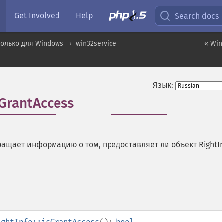
Get Involved
Help
Search docs
только для Windows
win32service
« Win
Язык:
sGrantAccess
ащает информацию о том, предоставляет ли объект RightI
ightInfo::isGrantAccess
():
bool