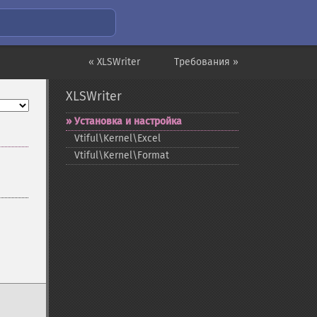
« XLSWriter
Требования »
XLSWriter
Установка и настройка
Vtiful\Kernel\Excel
Vtiful\Kernel\Format