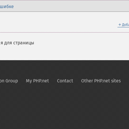
ошибке
＋
Доб
я для страницы
on Group
My PHP.net
Contact
Other PHP.net sites