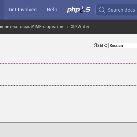
Get Involved
Help
Search docs
ия нетекстовых MIME-форматов
XLSWriter
Язык: