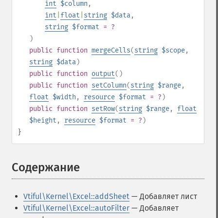
int
$column
,
int
|
float
|
string
$data
,
string
$format
= ?
)
public
function
mergeCells
(
string
$scope
,
string
$data
)
public
function
output
()
public
function
setColumn
(
string
$range
,
float
$width
,
resource
$format
= ?
)
public
function
setRow
(
string
$range
,
float
$height
,
resource
$format
= ?
)
}
Содержание
¶
Vtiful\Kernel\Excel::addSheet
— Добавляет лист
Vtiful\Kernel\Excel::autoFilter
— Добавляет