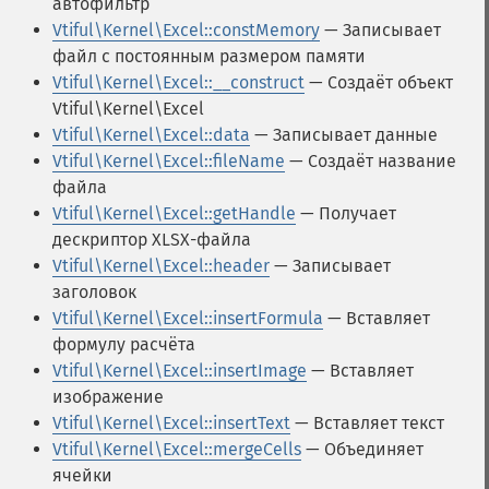
автофильтр
Vtiful\Kernel\Excel::constMemory
— Записывает
файл с постоянным размером памяти
Vtiful\Kernel\Excel::__construct
— Создаёт объект
Vtiful\Kernel\Excel
Vtiful\Kernel\Excel::data
— Записывает данные
Vtiful\Kernel\Excel::fileName
— Создаёт название
файла
Vtiful\Kernel\Excel::getHandle
— Получает
дескриптор XLSX-файла
Vtiful\Kernel\Excel::header
— Записывает
заголовок
Vtiful\Kernel\Excel::insertFormula
— Вставляет
формулу расчёта
Vtiful\Kernel\Excel::insertImage
— Вставляет
изображение
Vtiful\Kernel\Excel::insertText
— Вставляет текст
Vtiful\Kernel\Excel::mergeCells
— Объединяет
ячейки