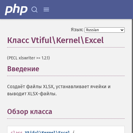
Язык:
Класс Vtiful\Kernel\Excel
¶
(PECL xlswriter >= 1.2.1)
Введение
¶
Создаёт файлы XLSX, устанавливает ячейки и
выводит XLSX-файлы.
Обзор класса
¶
class
Vtiful\Kernel\Excel
{